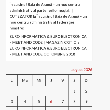
În curând! Baia de Aramă – un nou centru
administrativ al partenerilor noștri! |
CUTEZATOR
la
În curând! Baia de Aramă – un
nou centru administrativ al federației
noastre!
EURO INFORMATICA & EURO ELECTRONICA
– MEET AND CODE | MAGAZIN CRITIC
la
EURO INFORMATICA & EURO ELECTRONICA
– MEET AND CODE OCTOMBRIE 2018
august 2026
L
Ma
Mi
J
V
S
D
1
2
3
4
5
6
7
8
9