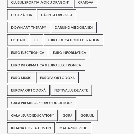
CLUBUL SPORTIV „VOICU DRAGON”
CRAIOVA
CUTEZĂTOR
CĂLIN GEORGESCU
DOWN ART THERAPY
DĂRUIND VEI DOBÂNDI
EDIȚIA III
EEF
EURO EDUCATION FEDERATION
EURO ELECTRONICA
EURO INFORMATICA
EURO INFORMATICA & EURO ELECTRONICA
EURO MUSIC
EUROPA ORTODOXĂ
EUROPA ORTODOXĂ
FESTIVALUL DE ARTE
GALA PREMIILOR "EURO EDUCATION"
GALA „EURO EDUCATION”
GORJ
GORJUL
IULIANA GOREA-COSTIN
MAGAZIN CRITIC