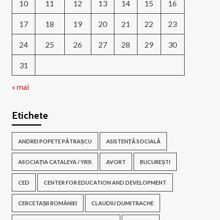
10
11
12
13
14
15
16
17
18
19
20
21
22
23
24
25
26
27
28
29
30
31
« mai
Etichete
ANDREI POPETE PĂTRAȘCU
ASISTENŢĂ SOCIALĂ
ASOCIAȚIA CATALEYA / YRIS
AVORT
BUCUREȘTI
CED
CENTER FOR EDUCATION AND DEVELOPMENT
CERCETAȘII ROMÂNIEI
CLAUDIU DUMITRACHE