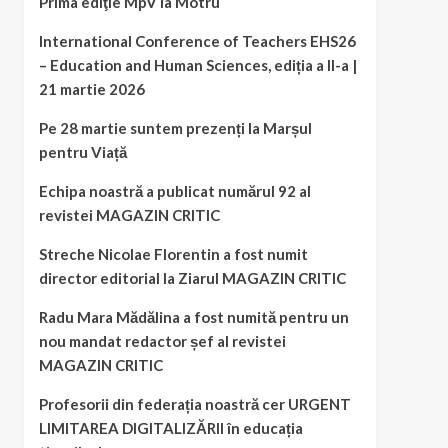
Prima ediţie MpV la Motru
International Conference of Teachers EHS26
– Education and Human Sciences, ediția a II-a |
21 martie 2026
Pe 28 martie suntem prezenți la Marșul
pentru Viață
Echipa noastră a publicat numărul 92 al
revistei MAGAZIN CRITIC
Streche Nicolae Florentin a fost numit
director editorial la Ziarul MAGAZIN CRITIC
Radu Mara Mădălina a fost numită pentru un
nou mandat redactor șef al revistei
MAGAZIN CRITIC
Profesorii din federația noastră cer URGENT
LIMITAREA DIGITALIZĂRII în educația