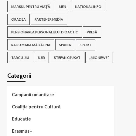
MARȘUL PENTRU VIAȚĂ
MEN
NAȚIONAL INFO
ORADEA
PARTENER MEDIA
PENSIONAREA PERSONALULUI DIDACTIC
PRESĂ
RADU MARA MĂDĂLINA
SPANIA
SPORT
TÂRGU-JIU
UJIR
ȘTEFAN CSUKAT
„MIC NEWS”
Categorii
Campanii umanitare
Coaliția pentru Cultură
Educatie
Erasmus+