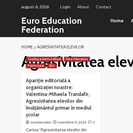
Sari
august 6, 2026
Login
About
Contact
la
Euro Education
conținut
Home
A
Federation
HOME
AGRESIVITATEA ELEVILOR
Agresivitatea elev
Coaliția pentru Cultură
Euro Education
Publicitate
Știri
Apariție editorială a
organizației noastre:
Valentina-Mihaela Trandafir,
Agresivitatea elevilor din
învățământul primar în mediul
școlar
noiembrie 21, 2024
euroeducation
0
Cartea "Agresivitatea elevilor din