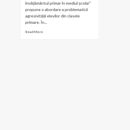
învățământul primar în mediul școlar"
propune o abordare a problematicii
agresivității elevilor din clasele
primare. În...
Read
Read More
more
about
Apariție
editorială
a
organizației
noastre:
Valentina-
Mihaela
Trandafir,
Agresivitatea
elevilor
din
învățământul
primar
în
mediul