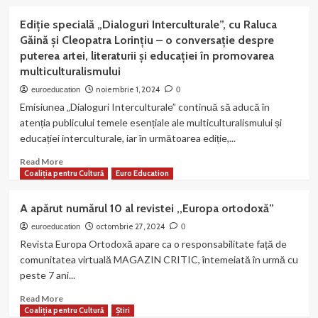
about
E.S.
Ediție specială „Dialoguri Interculturale”, cu Raluca
Iuliana
Găină și Cleopatra Lorințiu – o conversație despre
Gorea-
puterea artei, literaturii și educației în promovarea
Costin,
multiculturalismului
scrisoare deschisă pentru români
noiembrie 1, 2024
euroeducation
0
Emisiunea „Dialoguri Interculturale” continuă să aducă în
atenția publicului temele esențiale ale multiculturalismului și
educației interculturale, iar în următoarea ediție,...
Read
Read More
more
Coaliția pentru Cultură
Euro Education
about
Ediție
A apărut numărul 10 al revistei ,,Europa ortodoxă”
specială
„Dialoguri
octombrie 27, 2024
euroeducation
0
Interculturale”,
Revista Europa Ortodoxă apare ca o responsabilitate față de
cu
comunitatea virtuală MAGAZIN CRITIC, întemeiată în urmă cu
Raluca
peste 7 ani...
Găină
și
Read
Read More
Cleopatra
more
Coaliția pentru Cultură
Știri