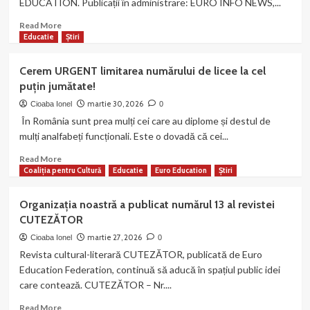
EDUCATION. Publicații în administrare: EURO INFO NEWS,...
inițiativa
privind
Read
Read More
dezbaterea
more
Educatie
Știri
publică
about
referitoare
UNIUNEA
Cerem URGENT limitarea numărului de licee la cel
la
JURNALIȘTILOR
puțin jumătate!
reglementarea
INDEPENDENȚI
și
DIN
martie 30, 2026
Cioaba Ionel
0
interzicerea
ROMÂNIA
În România sunt prea mulți cei care au diplome și destul de
jocurilor
mulți analfabeți funcționali. Este o dovadă că cei...
de
noroc
Read
Read More
în
more
Coaliția pentru Cultură
Educatie
Euro Education
Știri
Municipiul
about
Târgu
Cerem
Organizația noastră a publicat numărul 13 al revistei
Jiu
URGENT
CUTEZĂTOR
limitarea
numărului
martie 27, 2026
Cioaba Ionel
0
de
Revista cultural-literară CUTEZĂTOR, publicată de Euro
licee
Education Federation, continuă să aducă în spațiul public idei
la
care contează. CUTEZĂTOR – Nr....
cel
puțin
Read
Read More