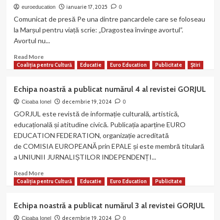
cer”
ianuarie 17, 2025
euroeducation
0
–
Comunicat de presă Pe una dintre pancardele care se foloseau
a
la Marșul pentru viață scrie: „Dragostea învinge avortul”.
apărut
Avortul nu...
al
treilea
Read
Read More
număr!
more
Coaliția pentru Cultură
Educatie
Euro Education
Publicitate
Știri
about
Marșul
Echipa noastră a publicat numărul 4 al revistei GORJUL
pentru
Viață
decembrie 19, 2024
Cioaba Ionel
0
la
GORJUL este revistă de informație culturală, artistică,
Tg-
educațională și atitudine civică. Publicația aparține EURO
Jiu,
EDUCATION FEDERATION, organizație acreditată
ediția
de COMISIA EUROPEANĂ prin EPALE și este membră titulară
a
a UNIUNII JURNALIȘTILOR INDEPENDENȚI...
XI-
a
Read
Read More
more
Coaliția pentru Cultură
Educatie
Euro Education
Publicitate
about
Echipa
Echipa noastră a publicat numărul 3 al revistei GORJUL
noastră
a
decembrie 19, 2024
Cioaba Ionel
0