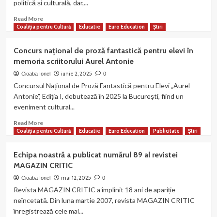
politică și culturală, dar,...
Popete
Pătrașcu!
Read
Read More
more
Coaliția pentru Cultură
Educatie
Euro Education
Știri
about
A
Concurs național de proză fantastică pentru elevi în
apărut
memoria scriitorului Aurel Antonie
EDIȚIA
SPECIALĂ
iunie 2, 2025
Cioaba Ionel
0
a
Concursul Național de Proză Fantastică pentru Elevi „Aurel
revistei
Antonie”, Ediția I, debutează în 2025 la București, fiind un
MAGAZIN
eveniment cultural...
CRITIC!
„Eroi
Read
Read More
au
more
Coaliția pentru Cultură
Educatie
Euro Education
Publicitate
Știri
fost,
about
eroi
Concurs
Echipa noastră a publicat numărul 89 al revistei
sunt
național
MAGAZIN CRITIC
încă…”
de
proză
mai 12, 2025
Cioaba Ionel
0
fantastică
Revista MAGAZIN CRITIC a împlinit 18 ani de apariție
pentru
neîncetată. Din luna martie 2007, revista MAGAZIN CRITIC
elevi
înregistrează cele mai...
în