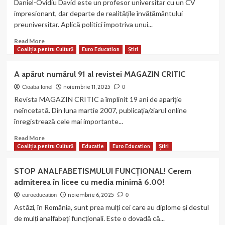
Daniel-Ovidiu David este un profesor universitar cu un CV
Internaționale
impresionant, dar departe de realitățile învățământului
ICSchool22,
preuniversitar. Aplică politici împotriva unui...
sub
semnul
Read
Read More
mentoratului
more
Coaliția pentru Cultură
Euro Education
Știri
în
about
educație
Profesorii
A apărut numărul 91 al revistei MAGAZIN CRITIC
și
din
formare
învățământul
noiembrie 11, 2025
Cioaba Ionel
0
preuniversitar
Revista MAGAZIN CRITIC a împlinit 19 ani de apariție
cer
neîncetată. Din luna martie 2007, publicația/ziarul online
DEMISIA
înregistrează cele mai importante...
ministrului
Daniel-
Read
Read More
Ovidiu
more
Coaliția pentru Cultură
Educatie
Euro Education
Știri
David!
about
A
STOP ANALFABETISMULUI FUNCȚIONAL! Cerem
apărut
admiterea în licee cu media minimă 6.00!
numărul
91
noiembrie 6, 2025
euroeducation
0
al
Astăzi, în România, sunt prea mulți cei care au diplome și destul
revistei
de mulți analfabeți funcționali. Este o dovadă că...
MAGAZIN