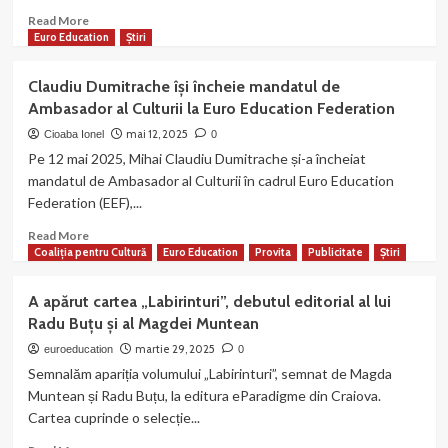
memoria
Read
Read More
scriitorului
more
Euro Education
Știri
Aurel
about
Antonie
Echipa
Claudiu Dumitrache își încheie mandatul de
noastră
Ambasador al Culturii la Euro Education Federation
a
publicat
mai 12, 2025
Cioaba Ionel
0
numărul
Pe 12 mai 2025, Mihai Claudiu Dumitrache și-a încheiat
89
mandatul de Ambasador al Culturii în cadrul Euro Education
al
Federation (EEF),...
revistei
MAGAZIN
Read
Read More
CRITIC
more
Coaliția pentru Cultură
Euro Education
Provita
Publicitate
Știri
about
Claudiu
A apărut cartea „Labirinturi”, debutul editorial al lui
Dumitrache
Radu Buțu şi al Magdei Muntean
își
încheie
martie 29, 2025
euroeducation
0
mandatul
Semnalăm apariția volumului „Labirinturi”, semnat de Magda
de
Muntean și Radu Buțu, la editura eParadigme din Craiova.
Ambasador
Cartea cuprinde o selecție...
al
Culturii
Read