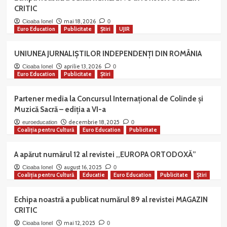
CRITIC
Erasmus+
Euro Education
Youth Exchange
mai 18, 2026
Cioaba Ionel
0
Euro Education
Publicitate
Poland – Partnership Building Activity
Știri
UJIR
‘Be a part of Digital Future’
5
UNIUNEA JURNALIȘTILOR INDEPENDENȚI DIN ROMÂNIA
aprilie 13, 2026
Educatie
Erasmus+
Euro Education
Cioaba Ionel
0
Euro Education
Publicitate
Știri
Youth Exchange
Creative Synergies
Fosteringinnovation through STEAM
Partener media la Concursul Internațional de Colinde și
inyouth work – Kaunas, Lithuania, 06-
1
Muzică Sacră – ediția a VI-a
15 october 2025
decembrie 18, 2025
euroeducation
0
Educatie
Erasmus+
Euro Education
Coaliția pentru Cultură
Euro Education
Publicitate
Youth Exchange
ENGAGED YOUTH – MARCH 3-12, 2025
A apărut numărul 12 al revistei ,,EUROPA ORTODOXĂ”
LITHUANIA, KAUNAS
2
august 16, 2025
Cioaba Ionel
0
Coaliția pentru Cultură
Educatie
Euro Education
Publicitate
Știri
Erasmus+
Euro Education
Youth Exchange
ENGAGED YOUTH – MARCH 3-12, 2025
Echipa noastră a publicat numărul 89 al revistei MAGAZIN
LITHUANIA, KAUNAS
CRITIC
3
mai 12, 2025
Cioaba Ionel
0