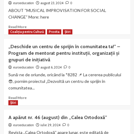
a
august 23, 2024
euroeducation
0
publicat
ABOUT “MUSICAL IMPROVISATION FOR SOCIAL
varianta
CHANGE” More: here
online
a
Read
Read More
cărții
more
Coaliția pentru Cultură
Provita
Știri
„Opere
about
politice”,
“MUSIC
„Deschide un centru de sprijin în comunitatea ta!” –
volumul
IMPROVISATION
Program de mentorat pentru instituții, organizații și
II
FOR
grupuri de inițiativă
SOCIAL
CHANGE”
august 6, 2024
euroeducation
0
Sună-ne de oriunde, oricând la *8282 📌 La cererea publicului
😎, pornim proiectul „Dezvoltă un centru de sprijin în
comunitatea...
Read
Read More
more
Știri
about
„Deschide
A apărut nr. 46 (august) din ,,Calea Ortodoxă”
un
centru
iulie 29, 2024
euroeducation
0
de
Revista ,,Calea Ortodoxă” apare lunar, este editată de