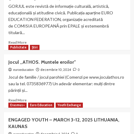
publicat
GORJUL este revistă de informație culturală, artistică,
numărul
educațională și atitudine civică. Publicația aparține EURO
4
EDUCATION FEDERATION, organizație acreditată
al
de COMISIA EUROPEANĂ prin EPALE și estemembră
revistei
titulară...
GORJUL
Read
Read More
more
Publicitate
Știri
about
Echipa
Jocul ,,ATHOS. Muntele eroilor”
noastră
a
decembrie 10, 2024
euroeducation
0
publicat
Jocul de familie / jocul parohiei (Comenzi pe www.joculathos.ro
numărul
sau la tel. 0735836977) Un adevăr elementar: mulți dintre
3
părinții și...
al
revistei
Read
Read More
GORJUL
more
Erasmus+
Euro Education
Youth Exchange
about
Jocul
ENGAGED YOUTH – MARCH 3-12, 2025 LITHUANIA,
,,ATHOS.
KAUNAS
Muntele
eroilor”