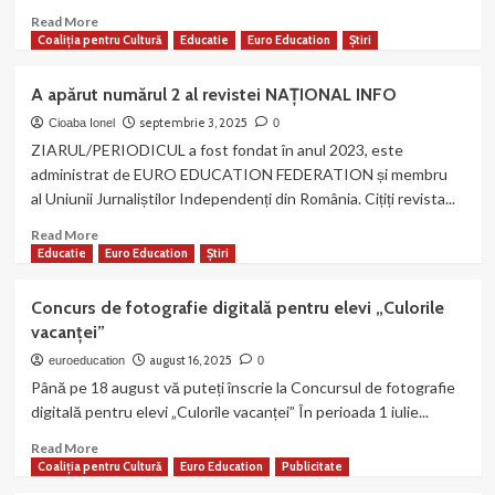
CRITIC
Read
Read More
more
Coaliția pentru Cultură
Educatie
Euro Education
Știri
about
STOP
A apărut numărul 2 al revistei NAȚIONAL INFO
ANALFABETISMULUI
FUNCȚIONAL!
septembrie 3, 2025
Cioaba Ionel
0
Cerem
ZIARUL/PERIODICUL a fost fondat în anul 2023, este
admiterea
administrat de EURO EDUCATION FEDERATION și membru
în
al Uniunii Jurnaliștilor Independenți din România. Cițiți revista...
licee
cu
Read
Read More
media
more
Educatie
Euro Education
Știri
minimă
about
6.00!
A
Concurs de fotografie digitală pentru elevi „Culorile
apărut
vacanței”
numărul
2
august 16, 2025
euroeducation
0
al
Până pe 18 august vă puteți înscrie la Concursul de fotografie
revistei
digitală pentru elevi „Culorile vacanței” În perioada 1 iulie...
NAȚIONAL
INFO
Read
Read More
more
Coaliția pentru Cultură
Euro Education
Publicitate
about