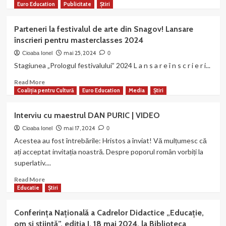
supliment
more
Euro Education
Publicitate
Știri
al
about
revistei
România
Parteneri la festivalul de arte din Snagov! Lansare
MAGAZIN
are
înscrieri pentru masterclasses 2024
CRITIC
nevoie
de
mai 25, 2024
Cioaba Ionel
0
toți
Stagiunea „Prologul festivalului” 2024 L a n s a r e î n s c r i e r i...
copiii
săi!
Read
Read More
Nu
more
Coaliția pentru Cultură
Euro Education
Media
Știri
există
about
avort
Parteneri
Interviu cu maestrul DAN PURIC | VIDEO
sigur!
la
festivalul
mai 17, 2024
Cioaba Ionel
0
de
Acestea au fost întrebările: Hristos a înviat! Vă mulțumesc că
arte
ați acceptat invitația noastră. Despre poporul român vorbiți la
din
superlativ....
Snagov!
Lansare
Read
Read More
înscrieri
more
Educatie
Știri
pentru
about
masterclasses
Interviu
Conferința Națională a Cadrelor Didactice „Educație,
2024
cu
om și știință”, ediția I, 18 mai 2024, la Biblioteca
maestrul