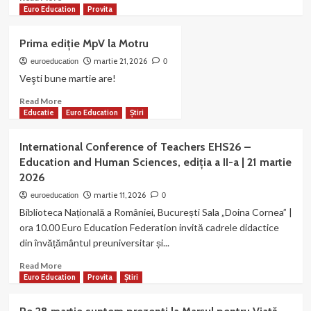
jumătate!
more
Euro Education
Provita
about
Organizația
Prima ediţie MpV la Motru
noastră
a
martie 21, 2026
euroeducation
0
publicat
Veşti bune martie are!
numărul
Read
Read More
13
more
Educatie
Euro Education
Știri
al
about
revistei
Prima
CUTEZĂTOR
International Conference of Teachers EHS26 –
ediţie
Education and Human Sciences, ediția a II-a | 21 martie
MpV
2026
la
Motru
martie 11, 2026
euroeducation
0
Biblioteca Națională a României, București Sala „Doina Cornea” |
ora 10.00 Euro Education Federation invită cadrele didactice
din învățământul preuniversitar și...
Read
Read More
more
Euro Education
Provita
Știri
about
International