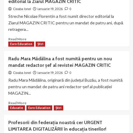
editorial la Ziarul MAGAZIN CRITIC
a
publicat
ianuarie 19, 2026
Cioaba Ionel
0
numărul
Streche Nicolae Florentin a fost numit director editorial la
92
Ziarul MAGAZIN CRITIC pentru un mandat de patru ani, după
al
retragera...
revistei
MAGAZIN
Read
Read More
CRITIC
more
Euro Education
Știri
about
Streche
Radu Mara Mădălina a fost numită pentru un nou
Nicolae
mandat redactor șef al revistei MAGAZIN CRITIC
Florentin
a
ianuarie 19, 2026
Cioaba Ionel
0
fost
Radu Mara Mădălina, originară din județul Buzău, a fost numită
numit
pentru un mandat de patru ani redactor-șef al publicației
director
MAGAZIN...
editorial
la
Read
Read More
Ziarul
more
Educatie
Euro Education
Știri
MAGAZIN
about
CRITIC
Radu
Profesorii din federația noastră cer URGENT
Mara
LIMITAREA DIGITALIZĂRII în educația tinerilor!
Mădălina