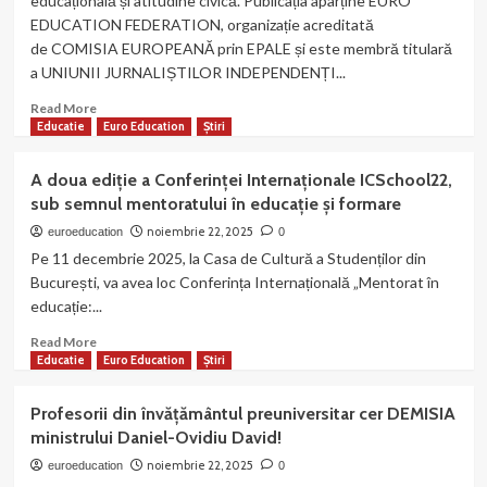
educațională și atitudine civică. Publicația aparține EURO
Muzeul
EDUCATION FEDERATION, organizație acreditată
Geologic
de COMISIA EUROPEANĂ prin EPALE și este membră titulară
Național
a UNIUNII JURNALIȘTILOR INDEPENDENȚI...
cu
sprijinul
Read
Read More
organizației
more
Educatie
Euro Education
Știri
nostre
about
Echipa
A doua ediție a Conferinței Internaționale ICSchool22,
noastră
sub semnul mentoratului în educație și formare
a
publicat
noiembrie 22, 2025
euroeducation
0
numărul
Pe 11 decembrie 2025, la Casa de Cultură a Studenților din
5
București, va avea loc Conferința Internațională „Mentorat în
al
educație:...
revistei
GORJUL
Read
Read More
more
Educatie
Euro Education
Știri
about
A
Profesorii din învățământul preuniversitar cer DEMISIA
doua
ministrului Daniel-Ovidiu David!
ediție
a
noiembrie 22, 2025
euroeducation
0
Conferinței