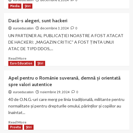
decembrie 6, 2024
euroeducation
0
Media
Știri
Dacă-s alegeri, sunt hackeri
decembrie 3, 2024
euroeducation
0
UN PARTENER AL PUBLICAȚIEI NOASTRE A FOST ATACAT
DE HACKERI: „MAGAZIN CRITIC” A FOST ȚINTA UNUI
ATAC DE TIPD DDOS,...
Read
Read More
more
Euro Education
Știri
about
Dacă-
Apel pentru o Românie suverană, demnă și orientată
s
spre valori autentice
alegeri,
sunt hackeri
noiembrie 29, 2024
euroeducation
0
40 de O.N.G.-uri care merg pe linia tradițională, militante pentru
normalitate și pentru drepturile omului, părinților și copiilor au
înaintat...
Read
Read More
more
Provita
Știri
about