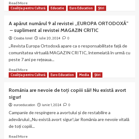
Evenimente
Read
Read More
și
more
Coaliția pentru Cultură
Educatie
Euro Education
Știri
premieri
about
artistice
NOI
A apărut numărul 9 al revistei ,,EUROPA ORTODOXĂ”
ÎN
– supliment al revistei MAGAZIN CRITIC
ANUL
4000,
iulie 20, 2024
Cioaba Ionel
0
CÂND
,,Revista Europa Ortodoxă apare ca o responsabilitate față de
NU
comunitatea virtuală MAGAZIN CRITIC, întemeiată în urmă cu
VOM
peste 7 ani pe rețeaua...
MAI
FI
Read
Read More
COPII
more
Coaliția pentru Cultură
Euro Education
Media
Știri
about
A
România are nevoie de toți copiii săi! Nu există avort
apărut
sigur!
numărul
9
iunie 1, 2024
euroeducation
0
al
Campanie de respingere a avortului și de restabilire a
revistei
adevărului:,,Nu există avort sigur!,iar România are nevoie vitală
,,EUROPA
de toți copiii...
ORTODOXĂ”
–
Read
Read More