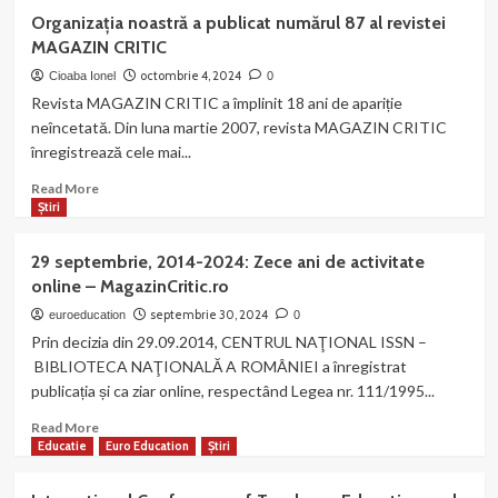
Tineri
Organizația noastră a publicat numărul 87 al revistei
care
MAGAZIN CRITIC
arata
că
octombrie 4, 2024
Cioaba Ionel
0
România
Revista MAGAZIN CRITIC a împlinit 18 ani de apariție
poate
neîncetată. Din luna martie 2007, revista MAGAZIN CRITIC
concura
înregistrează cele mai...
la
cel
Read
Read More
mai
more
Știri
înalt
about
nivel
Organizația
29 septembrie, 2014-2024: Zece ani de activitate
global
noastră
online – MagazinCritic.ro
a
publicat
septembrie 30, 2024
euroeducation
0
numărul
Prin decizia din 29.09.2014, CENTRUL NAŢIONAL ISSN –
87
BIBLIOTECA NAŢIONALĂ A ROMÂNIEI a înregistrat
al
publicația și ca ziar online, respectând Legea nr. 111/1995...
revistei
MAGAZIN
Read
Read More
CRITIC
more
Educatie
Euro Education
Știri
about
29