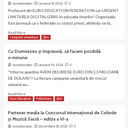
a
ianuarie 16, 2026
euroeducation
0
fost
Profesorii din EURO EDUCATION FEDERATION cer URGENT
numită
LIMITAREA DIGITALIZĂRII în educația tinerilor! Organizația
pentru
funcționează ca o federație cu statut privat, aliniindu-se la...
un
nou
Read
Read More
mandat
more
Campanii umanitare
Știri
redactor
about
șef
Profesorii
Cu Dumnezeu și împreună, să facem posibilă
al
din
o minune
revistei
federația
MAGAZIN
noastră
ianuarie 10, 2026
euroeducation
0
CRITIC
cer
*titlul ne aparține AVEM 283.000 DE EURO DIN 2,3 MILIOANE
URGENT
DE DOLARI!!! La fiecare campanie umanitară din trecut
LIMITAREA
oamenii au...
DIGITALIZĂRII
în
Read
Read More
educația
more
Euro Education
Publicitate
Știri
tinerilor!
about
Cu
Partener media la Concursul Internațional de Colinde
Dumnezeu
și Muzică Sacră – ediția a VI-a
și
împreună,
decembrie 18, 2025
euroeducation
0