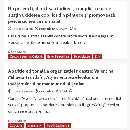
Apel
Nu putem fi, direct sau indirect, complici celor ce
pentru
susţin uciderea copiilor din pântece şi promovează
o
perversiunea ca normală!
Românie
suverană,
noiembrie 27, 2024
euroeducation
0
demnă
Cineva ne-a atras atenția contrariat că avortul este legal în
și
România de 35 de ani și ne întreabă de ce...
orientată
spre
Read
Read More
valori
more
Coaliția pentru Cultură
Euro Education
Publicitate
Știri
autentice
about
Nu
Apariție editorială a organizației noastre: Valentina-
putem
Mihaela Trandafir, Agresivitatea elevilor din
fi,
învățământul primar în mediul școlar
direct
sau
noiembrie 21, 2024
euroeducation
0
indirect,
Cartea "Agresivitatea elevilor din învățământul primar în mediul
complici
școlar" propune o abordare a problematicii agresivității elevilor
celor
din clasele primare. În...
ce
susţin
Read
Read More
uciderea
more
Educatie
Erasmus+
Youth Exchange
copiilor