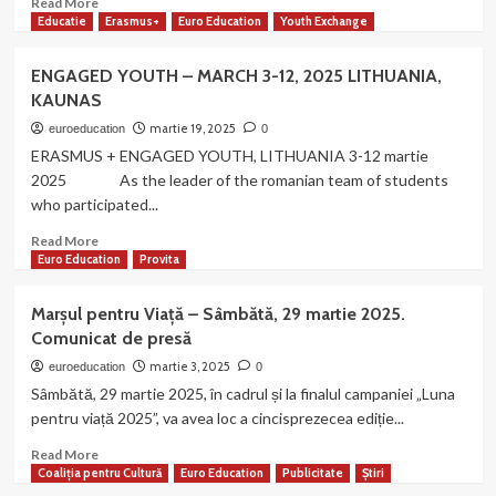
Read More
la
more
Educatie
Erasmus+
Euro Education
Youth Exchange
Euro
about
Education
A
ENGAGED YOUTH – MARCH 3-12, 2025 LITHUANIA,
Federation
apărut
KAUNAS
cartea
„Labirinturi”,
martie 19, 2025
euroeducation
0
debutul
ERASMUS + ENGAGED YOUTH, LITHUANIA 3-12 martie
editorial
2025 As the leader of the romanian team of students
al
who participated...
lui
Radu
Read
Read More
Buțu
more
Euro Education
Provita
şi
about
al
ENGAGED
Marșul pentru Viață – Sâmbătă, 29 martie 2025.
Magdei
YOUTH
Comunicat de presă
Muntean
–
MARCH
martie 3, 2025
euroeducation
0
3-
Sâmbătă, 29 martie 2025, în cadrul și la finalul campaniei „Luna
12,
pentru viață 2025”, va avea loc a cincisprezecea ediție...
2025
LITHUANIA,
Read
Read More
KAUNAS
more
Coaliția pentru Cultură
Euro Education
Publicitate
Știri
about