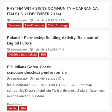
about
din pântece
Apariție
RHYTHM WITH SIGNS COMMUNITY – CAPRANICA,
şi
editorială
promovează
ITALY (13-21 DECEMBER 2024)
a
perversiunea
organizației
noiembrie 11, 2024
euroeducation
0
ca normală!
noastre:
Erasmus+
Euro Education
Youth Exchange
Valentina-
Mihaela
Poland – Partnership Building Activity ‘Be a part of
Trandafir,
Digital Future’
Agresivitatea
elevilor
noiembrie 7, 2024
euroeducation
0
din
Coaliția pentru Cultură
Știri
învățământul
primar
E.S. Iuliana Gorea-Costin,
în
scrisoare deschisă pentru români
mediul
școlar
noiembrie 5, 2024
euroeducation
0
ÎN ROMÂNIA/EUROPA cu DREPTURI EGALE ! Stimați
compatrioți,Dragi români, din Țară și de pretutindeni! Acum, mai
mult ca oricând, suntem...
Read
Read More
more
Media
Știri