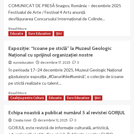
să
COMUNICAT DE PRESĂ Snagov, România – decembrie 2025
facem
Festivalul de Arte / Festival 4 Arts anunță
posibilă
desfășurarea Concursului Internațional de Colinde...
o minune
Read
Read More
more
Educatie
Euro Education
Știri
about
Partener
Expoziție: “Icoane pe sticlă” la Muzeul Geologic
media
Național cu sprijinul organizației nostre
la
Concursul
decembrie 17, 2025
euroeducation
0
Internațional
În perioada 17–24 decembrie 2025, Muzeul Geologic Național
de
găzduiește expoziția „#Daruri#de#lumină”, o colecție de icoane
Colinde
pe sticlă realizate cu talent...
și
Muzică
Read
Read More
Sacră
more
Coaliția pentru Cultură
Educatie
Euro Education
Știri
–
about
ediția
Expoziție:
Echipa noastră a publicat numărul 5 al revistei GORJUL
a
“Icoane
VI-
pe
decembrie 12, 2025
Cioaba Ionel
0
a
sticlă”
GORJUL este revistă de informație culturală, artistică,
la