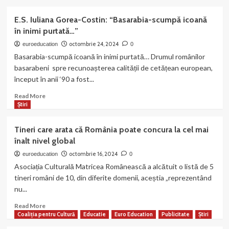
Lorințiu
about
–
A
E.S. Iuliana Gorea-Costin: “Basarabia-scumpă icoană
o
apărut
în inimi purtată…”
conversație
numărul
despre
10
octombrie 24, 2024
euroeducation
0
puterea
al
Basarabia-scumpă icoană în inimi purtată… Drumul românilor
artei,
revistei
basarabeni spre recunoașterea calității de cetățean european,
literaturii
,,Europa
început în anii ‘90 a fost...
și
ortodoxă”
educației
Read
Read More
în
more
Știri
promovarea
about
multiculturalismului
E.S.
Tineri care arata că România poate concura la cel mai
Iuliana
înalt nivel global
Gorea-
Costin:
octombrie 16, 2024
euroeducation
0
“Basarabia-
Asociația Culturală Matricea Românească a alcătuit o listă de 5
scumpă
tineri români de 10, din diferite domenii, aceștia „reprezentând
icoană
nu...
în
inimi
Read
Read More
purtată…”
more
Coaliția pentru Cultură
Educatie
Euro Education
Publicitate
Știri
about