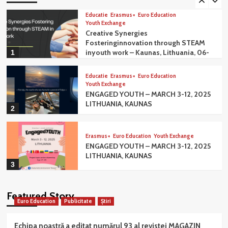
Educatie
Erasmus+
Euro Education
Youth Exchange
Creative Synergies
Fosteringinnovation through STEAM
inyouth work – Kaunas, Lithuania, 06-
1
15 october 2025
Educatie
Erasmus+
Euro Education
Youth Exchange
ENGAGED YOUTH – MARCH 3-12, 2025
LITHUANIA, KAUNAS
2
Erasmus+
Euro Education
Youth Exchange
ENGAGED YOUTH – MARCH 3-12, 2025
LITHUANIA, KAUNAS
3
Educatie
Erasmus+
Youth Exchange
Featured Story
RHYTHM WITH SIGNS COMMUNITY –
Euro Education
Publicitate
Știri
CAPRANICA, ITALY (13-21 DECEMBER
2024)
4
Echipa noastră a editat numărul 93 al revistei MAGAZIN