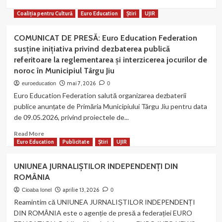
Educatie
Erasmus+
Youth Exchange
Coaliția pentru Cultură
Euro Education
Știri
UJIR
RHYTHM WITH SIGNS COMMUNITY –
CAPRANICA, ITALY (13-21 DECEMBER
COMUNICAT DE PRESĂ: Euro Education Federation
2024)
4
susține inițiativa privind dezbaterea publică
referitoare la reglementarea și interzicerea jocurilor de
noroc în Municipiul Târgu Jiu
Erasmus+
Euro Education
Youth Exchange
Poland – Partnership Building Activity
mai 7, 2026
euroeducation
0
‘Be a part of Digital Future’
Euro Education Federation salută organizarea dezbaterii
5
publice anunțate de Primăria Municipiului Târgu Jiu pentru data
de 09.05.2026, privind proiectele de...
Read
Read More
more
Euro Education
Publicitate
Știri
UJIR
about
COMUNICAT
UNIUNEA JURNALIȘTILOR INDEPENDENȚI DIN
DE
ROMÂNIA
PRESĂ:
Euro
aprilie 13, 2026
Cioaba Ionel
0
Education
Reamintim că UNIUNEA JURNALIȘTILOR INDEPENDENȚI
Federation
DIN ROMÂNIA este o agenție de presă a federației EURO
susține