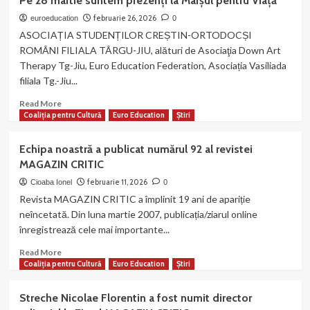
Pe 28 martie suntem prezenți la Marșul pentru Viață
Conference
of
februarie 26, 2026
euroeducation
0
Teachers
ASOCIAȚIA STUDENȚILOR CREȘTIN-ORTODOCȘI
EHS26
ROMÂNI FILIALA TÂRGU-JIU, alături de Asociaţia Down Art
–
Therapy Tg-Jiu, Euro Education Federation, Asociația Vasiliada
Education
filiala Tg.-Jiu...
and
Human
Read
Read More
Sciences,
more
Coaliția pentru Cultură
Euro Education
Știri
ediția
about
a
Pe
Echipa noastră a publicat numărul 92 al revistei
II-
28
MAGAZIN CRITIC
a
martie
|
suntem
februarie 11, 2026
Cioaba Ionel
0
21
prezenți
Revista MAGAZIN CRITIC a împlinit 19 ani de apariție
martie
la
neîncetată. Din luna martie 2007, publicația/ziarul online
2026
Marșul
înregistrează cele mai importante...
pentru
Viață
Read
Read More
more
Coaliția pentru Cultură
Euro Education
Știri
about
Echipa
Streche Nicolae Florentin a fost numit director
noastră