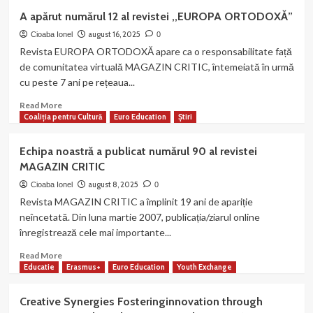
Concurs
A apărut numărul 12 al revistei ,,EUROPA ORTODOXĂ”
de
fotografie
august 16, 2025
Cioaba Ionel
0
digitală
Revista EUROPA ORTODOXĂ apare ca o responsabilitate față
pentru
de comunitatea virtuală MAGAZIN CRITIC, întemeiată în urmă
elevi
cu peste 7 ani pe rețeaua...
„Culorile
vacanței”
Read
Read More
more
Coaliția pentru Cultură
Euro Education
Știri
about
A
Echipa noastră a publicat numărul 90 al revistei
apărut
MAGAZIN CRITIC
numărul
12
august 8, 2025
Cioaba Ionel
0
al
Revista MAGAZIN CRITIC a împlinit 19 ani de apariție
revistei
neîncetată. Din luna martie 2007, publicația/ziarul online
,,EUROPA
înregistrează cele mai importante...
ORTODOXĂ”
Read
Read More
more
Educatie
Erasmus+
Euro Education
Youth Exchange
about
Echipa
Creative Synergies Fosteringinnovation through
noastră