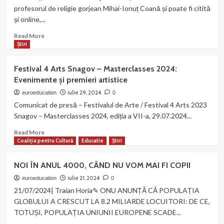
sprijin
profesorul de religie gorjean Mihai-Ionuț Coană și poate fi citită
în
și online,...
comunitatea
ta!”
Read
Read More
–
more
Știri
Program
about
de
A
Festival 4 Arts Snagov – Masterclasses 2024:
mentorat
apărut
Evenimente și premieri artistice
pentru
nr.
instituții,
46
iulie 29, 2024
euroeducation
0
organizații
(august)
Comunicat de presă – Festivalul de Arte / Festival 4 Arts 2023
și
din
Snagov – Masterclasses 2024, ediția a VII-a, 29.07.2024...
grupuri
,,Calea
de
Ortodoxă”
Read
Read More
inițiativă
more
Coaliția pentru Cultură
Educatie
Știri
about
Festival
NOI ÎN ANUL 4000, CÂND NU VOM MAI FI COPII
4
Arts
iulie 21, 2024
euroeducation
0
Snagov
21/07/2024| Traian Horia✎ ONU ANUNȚĂ CĂ POPULAȚIA
–
GLOBULUI A CRESCUT LA 8.2 MILIARDE LOCUITORI: DE CE,
Masterclasses
TOTUȘI, POPULAȚIA UNIUNII EUROPENE SCADE...
2024: