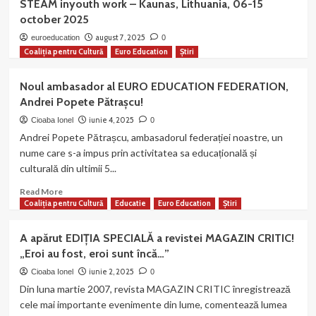
STEAM inyouth work – Kaunas, Lithuania, 06-15
a
october 2025
publicat
numărul
august 7, 2025
euroeducation
0
90
Coaliția pentru Cultură
Euro Education
Știri
al
revistei
Noul ambasador al EURO EDUCATION FEDERATION,
MAGAZIN
Andrei Popete Pătrașcu!
CRITIC
iunie 4, 2025
Cioaba Ionel
0
Andrei Popete Pătrașcu, ambasadorul federației noastre, un
nume care s-a impus prin activitatea sa educațională și
culturală din ultimii 5...
Read
Read More
more
Coaliția pentru Cultură
Educatie
Euro Education
Știri
about
Noul
A apărut EDIȚIA SPECIALĂ a revistei MAGAZIN CRITIC!
ambasador
„Eroi au fost, eroi sunt încă…”
al
EURO
iunie 2, 2025
Cioaba Ionel
0
EDUCATION
Din luna martie 2007, revista MAGAZIN CRITIC înregistrează
FEDERATION,
cele mai importante evenimente din lume, comentează lumea
Andrei