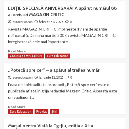
Marșul
EDIȚIE SPECIALĂ ANIVERSARĂ! A apărut numărul 88
pentru
al revistei MAGAZIN CRITIC
Viață
–
februarie 4, 2025
euroeducation
0
Sâmbătă,
Revista MAGAZIN CRITIC împlinește 19 ani de apariție
29
neîncetată. Din luna martie 2007, revista MAGAZIN CRITIC
martie
înregistrează cele mai importante...
2025.
Comunicat
Read
Read More
de
more
Coaliția pentru Cultură
Euro Education
presă
about
EDIȚIE
,,Potecă spre cer” – a apărut al treilea număr!
SPECIALĂ
ANIVERSARĂ! A
ianuarie 22, 2025
euroeducation
0
apărut
Foaia de spiritualitate ortodoxă ,,Potecă spre cer” este o
numărul
publicație aflată în grija redacției Magazin Critic. Aceasta este
88
un supliment...
al
revistei
Read
Read More
MAGAZIN
more
Euro Education
Provita
Știri
CRITIC
about
,,Potecă
Marșul pentru Viață la Tg-Jiu, ediția a XI-a
spre