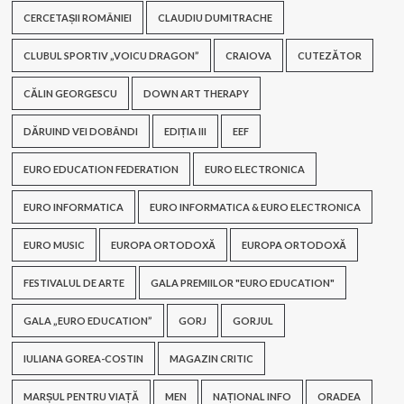
CERCETAȘII ROMÂNIEI
CLAUDIU DUMITRACHE
CLUBUL SPORTIV „VOICU DRAGON”
CRAIOVA
CUTEZĂTOR
CĂLIN GEORGESCU
DOWN ART THERAPY
DĂRUIND VEI DOBÂNDI
EDIȚIA III
EEF
EURO EDUCATION FEDERATION
EURO ELECTRONICA
EURO INFORMATICA
EURO INFORMATICA & EURO ELECTRONICA
EURO MUSIC
EUROPA ORTODOXĂ
EUROPA ORTODOXĂ
FESTIVALUL DE ARTE
GALA PREMIILOR "EURO EDUCATION"
GALA „EURO EDUCATION”
GORJ
GORJUL
IULIANA GOREA-COSTIN
MAGAZIN CRITIC
MARȘUL PENTRU VIAȚĂ
MEN
NAȚIONAL INFO
ORADEA