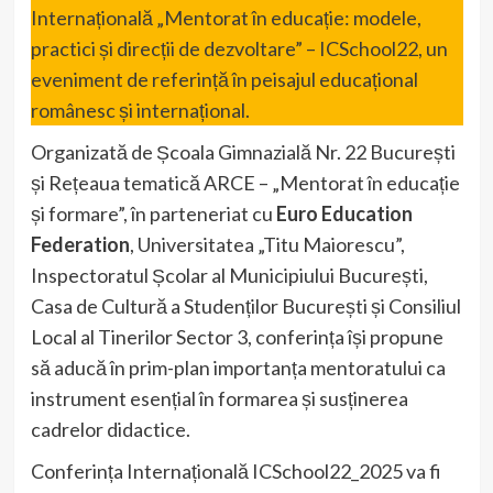
Internațională „Mentorat în educație: modele,
practici și direcții de dezvoltare” – ICSchool22, un
eveniment de referință în peisajul educațional
românesc și internațional.
Organizată de Școala Gimnazială Nr. 22 București
și Rețeaua tematică ARCE – „Mentorat în educație
și formare”, în parteneriat cu
Euro Education
Federation
, Universitatea „Titu Maiorescu”,
Inspectoratul Școlar al Municipiului București,
Casa de Cultură a Studenților București și Consiliul
Local al Tinerilor Sector 3, conferința își propune
să aducă în prim-plan importanța mentoratului ca
instrument esențial în formarea și susținerea
cadrelor didactice.
Conferința Internațională ICSchool22_2025 va fi