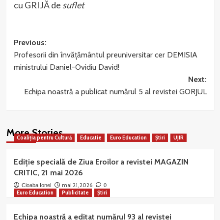
cu GRIJĂ de
suflet
Post
Previous:
Profesorii din învățământul preuniversitar cer DEMISIA
navigation
ministrului Daniel-Ovidiu David!
Next:
Echipa noastră a publicat numărul 5 al revistei GORJUL
More Stories
Coaliția pentru Cultură
Educatie
Euro Education
Știri
UJIR
Ediție specială de Ziua Eroilor a revistei MAGAZIN
CRITIC, 21 mai 2026
mai 21, 2026
Cioaba Ionel
0
Euro Education
Publicitate
Știri
Echipa noastră a editat numărul 93 al revistei