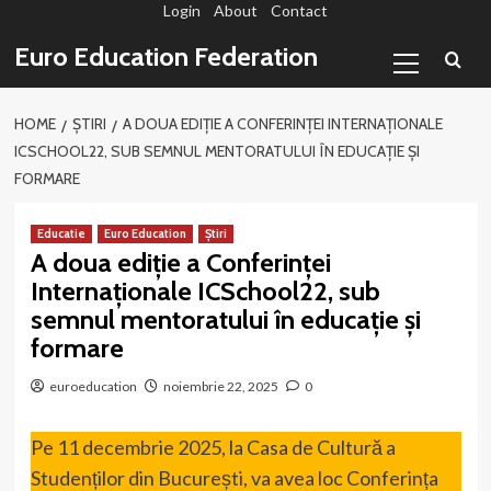
Login
About
Contact
Sari
la
Primary
Euro Education Federation
conținut
Menu
HOME
ȘTIRI
A DOUA EDIȚIE A CONFERINȚEI INTERNAȚIONALE
ICSCHOOL22, SUB SEMNUL MENTORATULUI ÎN EDUCAȚIE ȘI
FORMARE
Educatie
Euro Education
Știri
A doua ediție a Conferinței
Internaționale ICSchool22, sub
semnul mentoratului în educație și
formare
euroeducation
noiembrie 22, 2025
0
Pe 11 decembrie 2025, la Casa de Cultură a
Studenților din București, va avea loc Conferința