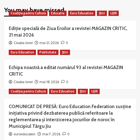
You may have missed
Coaliția pentru Cultură
Educatie
Euro Education
Știri
UJIR
Ediție specială de Ziua Eroilor a revistei MAGAZIN CRITIC,
21 mai 2026
mai 21, 2026
Cioaba Ionel
0
Euro Education
Publicitate
Știri
Echipa noastră a editat numărul 93 al revistei MAGAZIN
CRITIC
mai 18, 2026
Cioaba Ionel
0
Coaliția pentru Cultură
Euro Education
Știri
UJIR
COMUNICAT DE PRESĂ: Euro Education Federation susține
inițiativa privind dezbaterea publică referitoare la
reglementarea și interzicerea jocurilor de noroc în
Municipiul Târgu Jiu
mai 7, 2026
euroeducation
0