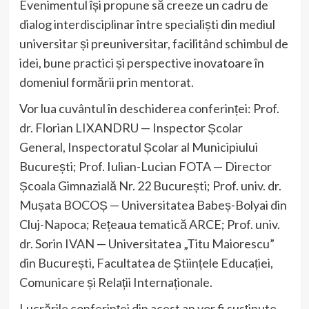
Evenimentul își propune să creeze un cadru de
dialog interdisciplinar între specialiști din mediul
universitar și preuniversitar, facilitând schimbul de
idei, bune practici și perspective inovatoare în
domeniul formării prin mentorat.
Vor lua cuvântul în deschiderea conferinței: Prof.
dr. Florian LIXANDRU — Inspector Școlar
General, Inspectoratul Școlar al Municipiului
București; Prof. Iulian-Lucian FOTA — Director
Școala Gimnazială Nr. 22 București; Prof. univ. dr.
Mușata BOCOȘ — Universitatea Babeș-Bolyai din
Cluj-Napoca; Rețeaua tematică ARCE; Prof. univ.
dr. Sorin IVAN — Universitatea „Titu Maiorescu”
din București, Facultatea de Științele Educației,
Comunicare și Relații Internaționale.
Lucrările conferinței din acest an vor fi susținute