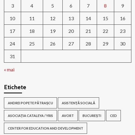
3
4
5
6
7
8
9
10
11
12
13
14
15
16
17
18
19
20
21
22
23
24
25
26
27
28
29
30
31
« mai
Etichete
ANDREI POPETE PĂTRAȘCU
ASISTENŢĂ SOCIALĂ
ASOCIAȚIA CATALEYA / YRIS
AVORT
BUCUREȘTI
CED
CENTER FOR EDUCATION AND DEVELOPMENT