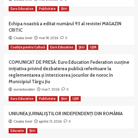
Euro Education
Publicitate
Știri
Echipa noastră a editat numărul 93 al revistei MAGAZIN
CRITIC
mai 18, 2026
Cioaba Ionel
0
Coaliția pentru Cultură
Euro Education
Știri
UJIR
COMUNICAT DE PRESĂ: Euro Education Federation susține
inițiativa privind dezbaterea publică referitoare la
reglementarea și interzicerea jocurilor de noroc în
Municipiul Târgu Jiu
mai 7, 2026
euroeducation
0
Euro Education
Publicitate
Știri
UJIR
UNIUNEA JURNALIȘTILOR INDEPENDENȚI DIN ROMÂNIA
aprilie 13, 2026
Cioaba Ionel
0
Educatie
Știri