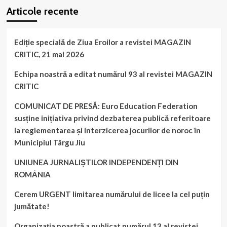
55
Articole recente
președintelui
de
Camerei
ani
Deputaților
pentru
cu
femei!
Ediție specială de Ziua Eroilor a revistei MAGAZIN
privire
CRITIC, 21 mai 2026
la
propunerea
Echipa noastră a editat numărul 93 al revistei MAGAZIN
legislativă
CRITIC
a
„pensionarii
COMUNICAT DE PRESĂ: Euro Education Federation
personalului
didactic”.
susține inițiativa privind dezbaterea publică referitoare
la reglementarea și interzicerea jocurilor de noroc în
Municipiul Târgu Jiu
UNIUNEA JURNALIȘTILOR INDEPENDENȚI DIN
ROMÂNIA
Cerem URGENT limitarea numărului de licee la cel puțin
jumătate!
Organizația noastră a publicat numărul 13 al revistei