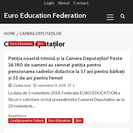
Login
About
Contact
Sari
la
Primary
Euro Education Federation
conținut
Menu
HOME
CAMERA DEPUTAȚILOR
Camera Deputaților
Euro Education
Știri
Petiția noastră trimisă și la Camera Deputaților! Peste
26.180 de oameni au semnat petiția pentru
pensionarea cadrelor didactice la 57 ani pentru bărbați
și 55 de ani pentru femei!
noiembrie 19, 2019
Cioaba Ionel
0
La data de 5 noiembrie 2018, Federația EURO EDUCATION a
făcut o solicitare scrisă președintelui Camerei Deputaților, iar la
20 noiembrie...
Read
Read More
more
Coaliția pentru Cultură
Euro Education
Știri
about
Petiția