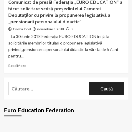
Comunicat de presă! Federația „EURO EDUCATION” a
noastră
făcut solicitare scrisă președintelui Camerei
trimisă
Deputaților cu privire la propunerea legislativă a
și
„pensionarii personalului didactic”.
la
Camera
noiembrie 5, 2018
Cioaba Ionel
0
Deputaților!
La 30 iunie 2018 Federația EURO EDUCATION iniția la
Peste
solicitările membrilor titulari o propunere legislativă
26.180
privind „pensionarea personalului didactic la vârsta de 57 ani
de
oameni
pentru...
au
Read
Read More
semnat
more
petiția
about
pentru
Comunicat
pensionarea
Caută
de
cadrelor
după:
presă!
didactice
Federația
la
„EURO
57
Euro Education Federation
EDUCATION”
ani
a
pentru
făcut
bărbați
solicitare
și
WordPress
booking
plugin
scrisă