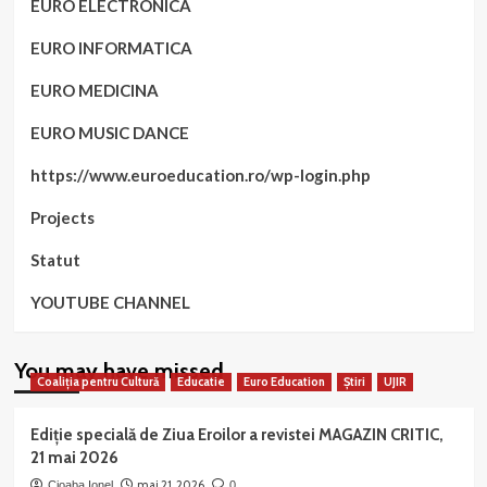
EURO ELECTRONICA
EURO INFORMATICA
EURO MEDICINA
EURO MUSIC DANCE
https://www.euroeducation.ro/wp-login.php
Projects
Statut
YOUTUBE CHANNEL
You may have missed
Coaliția pentru Cultură
Educatie
Euro Education
Știri
UJIR
Ediție specială de Ziua Eroilor a revistei MAGAZIN CRITIC,
21 mai 2026
mai 21, 2026
Cioaba Ionel
0