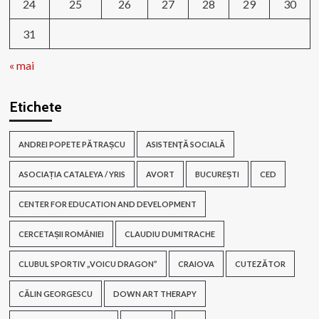
24
25
26
27
28
29
30
31
« mai
Etichete
ANDREI POPETE PĂTRAȘCU
ASISTENŢĂ SOCIALĂ
ASOCIAȚIA CATALEYA / YRIS
AVORT
BUCUREȘTI
CED
CENTER FOR EDUCATION AND DEVELOPMENT
CERCETAȘII ROMÂNIEI
CLAUDIU DUMITRACHE
CLUBUL SPORTIV „VOICU DRAGON”
CRAIOVA
CUTEZĂTOR
CĂLIN GEORGESCU
DOWN ART THERAPY