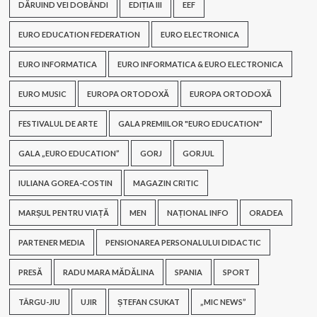
DĂRUIND VEI DOBÂNDI
EDIȚIA III
EEF
EURO EDUCATION FEDERATION
EURO ELECTRONICA
EURO INFORMATICA
EURO INFORMATICA & EURO ELECTRONICA
EURO MUSIC
EUROPA ORTODOXĂ
EUROPA ORTODOXĂ
FESTIVALUL DE ARTE
GALA PREMIILOR "EURO EDUCATION"
GALA „EURO EDUCATION”
GORJ
GORJUL
IULIANA GOREA-COSTIN
MAGAZIN CRITIC
MARȘUL PENTRU VIAȚĂ
MEN
NAȚIONAL INFO
ORADEA
PARTENER MEDIA
PENSIONAREA PERSONALULUI DIDACTIC
PRESĂ
RADU MARA MĂDĂLINA
SPANIA
SPORT
TÂRGU-JIU
UJIR
ȘTEFAN CSUKAT
„MIC NEWS”