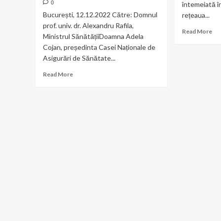
0
întemeiată î
București, 12.12.2022 Către: Domnul
rețeaua...
prof. univ. dr. Alexandru Rafila,
Re
Read More
Ministrul SănătățiiDoamna Adela
mo
Cojan, președinta Casei Naționale de
ab
Asigurări de Sănătate...
A
apă
Read
Read More
nu
more
4
about
al
SCRISOARE
rev
DESCHISĂ:
,,E
Accesul
Or
gratuit
–
la
sup
avort
al
este
rev
contrar
MA
intereselor
CR
reale
ale
femeii,
ale