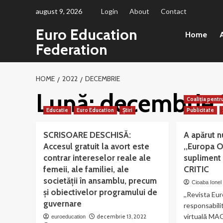
Sari
august 9, 2026
Login
About
Contact
la
Euro Education
conținut
Home
A
Federation
HOME
2022
DECEMBRIE
Lună:
decembrie
Coaliția pentr
Educatie
Euro Education
Știri
Publicitate
SCRISOARE DESCHISĂ:
A apărut n
Accesul gratuit la avort este
,,Europa 
contrar intereselor reale ale
supliment
femeii, ale familiei, ale
CRITIC
societății în ansamblu, precum
Cioaba Ionel
și obiectivelor programului de
,,Revista Eu
guvernare
responsabili
virtuală M
decembrie 13, 2022
euroeducation