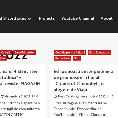
ffiliated sites
Projects
Youtube Channel
About
 2022
u Cultură
Euro Education
Coaliția pentru Cultură
Euro Education
Știri
Publicitate
Știri
umărul 4 al revistei
Echipa noastră este parteneră
Ortodoxă” –
de promovare în filmul
 al revistei MAGAZIN
„Clouds of Chernobyl”, o
alegere de Viață.
decembrie 5, 2022
decembrie 4, 2022
0
Plesu Catalin
0
ropa Ortodoxă apare ca o
LifeCall Pagina evenimentului pe
tate față de comunitatea
Facebook aici. Despre film, pe
AGAZIN CRITIC,
YouTube, aici – Filmul „Clouds of