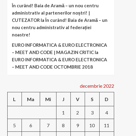
În curând! Baia de Aramă – un nou centru
administrativ al partenerilor noștri! |
CUTEZATOR
la
În curând! Baia de Aramă – un
nou centru administrativ al federației
noastre!
EURO INFORMATICA & EURO ELECTRONICA
– MEET AND CODE | MAGAZIN CRITIC
la
EURO INFORMATICA & EURO ELECTRONICA
– MEET AND CODE OCTOMBRIE 2018
decembrie 2022
L
Ma
Mi
J
V
S
D
1
2
3
4
5
6
7
8
9
10
11