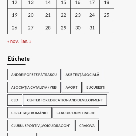
12
13
14
15
16
17
18
19
20
21
22
23
24
25
26
27
28
29
30
31
« nov.
ian. »
Etichete
ANDREI POPETE PĂTRAȘCU
ASISTENŢĂ SOCIALĂ
ASOCIAȚIA CATALEYA / YRIS
AVORT
BUCUREȘTI
CED
CENTER FOR EDUCATION AND DEVELOPMENT
CERCETAȘII ROMÂNIEI
CLAUDIU DUMITRACHE
CLUBUL SPORTIV „VOICU DRAGON”
CRAIOVA