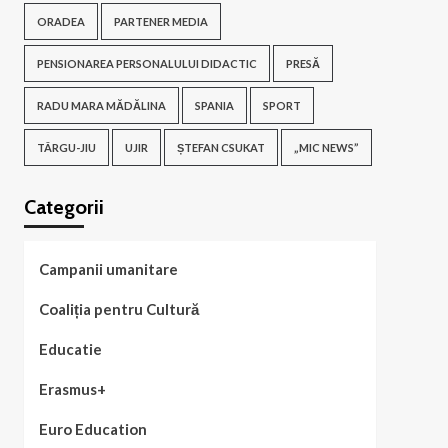
ORADEA
PARTENER MEDIA
PENSIONAREA PERSONALULUI DIDACTIC
PRESĂ
RADU MARA MĂDĂLINA
SPANIA
SPORT
TÂRGU-JIU
UJIR
ȘTEFAN CSUKAT
„MIC NEWS”
Categorii
Campanii umanitare
Coaliția pentru Cultură
Educatie
Erasmus+
Euro Education