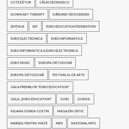
CUTEZĂTOR
CĂLIN GEORGESCU
DOWN ART THERAPY
DĂRUIND VEI DOBÂNDI
EDIȚIA III
EEF
EURO EDUCATION FEDERATION
EURO ELECTRONICA
EURO INFORMATICA
EURO INFORMATICA & EURO ELECTRONICA
EURO MUSIC
EUROPA ORTODOXĂ
EUROPA ORTODOXĂ
FESTIVALUL DE ARTE
GALA PREMIILOR "EURO EDUCATION"
GALA „EURO EDUCATION”
GORJ
GORJUL
IULIANA GOREA-COSTIN
MAGAZIN CRITIC
MARȘUL PENTRU VIAȚĂ
MEN
NAȚIONAL INFO