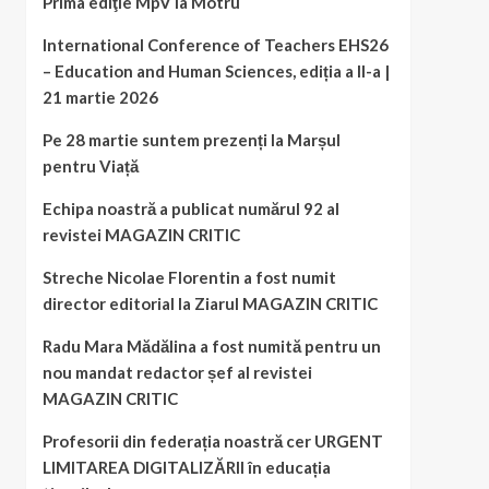
Prima ediţie MpV la Motru
International Conference of Teachers EHS26
– Education and Human Sciences, ediția a II-a |
21 martie 2026
Pe 28 martie suntem prezenți la Marșul
pentru Viață
Echipa noastră a publicat numărul 92 al
revistei MAGAZIN CRITIC
Streche Nicolae Florentin a fost numit
director editorial la Ziarul MAGAZIN CRITIC
Radu Mara Mădălina a fost numită pentru un
nou mandat redactor șef al revistei
MAGAZIN CRITIC
Profesorii din federația noastră cer URGENT
LIMITAREA DIGITALIZĂRII în educația