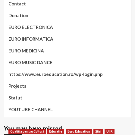
Contact
Donation
EURO ELECTRONICA
EURO INFORMATICA
EURO MEDICINA
EURO MUSIC DANCE
https://www.euroeducation.ro/wp-login.php
Projects
Statut
YOUTUBE CHANNEL
You may have missed
Coaliția pentru Cultură
Educatie
Euro Education
Știri
UJIR