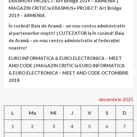
ERASMUS+ PROJECT: Art Bridge 2019 – ARMENIA |
MAGAZIN CRITIC
la
ERASMUS+ PROJECT: Art Bridge
2019 – ARMENIA
În curând! Baia de Aramă – un nou centru administrativ
al partenerilor noștri! | CUTEZATOR
la
În curând! Baia
de Aramă – un nou centru administrativ al federației
noastre!
EURO INFORMATICA & EURO ELECTRONICA – MEET
AND CODE | MAGAZIN CRITIC
la
EURO INFORMATICA
& EURO ELECTRONICA – MEET AND CODE OCTOMBRIE
2018
decembrie 2025
L
Ma
Mi
J
V
S
D
1
2
3
4
5
6
7