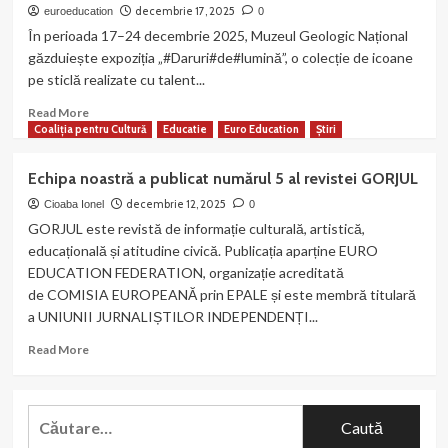
Concursul
decembrie 17, 2025
euroeducation
0
Internațional
În perioada 17–24 decembrie 2025, Muzeul Geologic Național
de
găzduiește expoziția „#Daruri#de#lumină”, o colecție de icoane
Colinde
pe sticlă realizate cu talent...
și
Muzică
Read
Read More
Sacră
more
Coaliția pentru Cultură
Educatie
Euro Education
Știri
–
about
ediția
Expoziție:
Echipa noastră a publicat numărul 5 al revistei GORJUL
a
“Icoane
VI-
pe
decembrie 12, 2025
Cioaba Ionel
0
a
sticlă”
GORJUL este revistă de informație culturală, artistică,
la
educațională și atitudine civică. Publicația aparține EURO
Muzeul
EDUCATION FEDERATION, organizație acreditată
Geologic
de COMISIA EUROPEANĂ prin EPALE și este membră titulară
Național
a UNIUNII JURNALIȘTILOR INDEPENDENȚI...
cu
sprijinul
Read
Read More
organizației
more
nostre
about
Echipa
Caută
noastră
după:
a