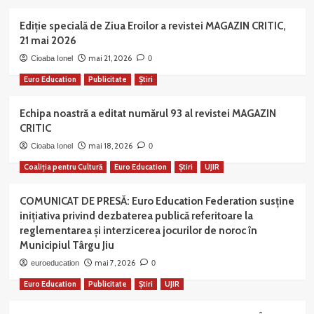
Ediție specială de Ziua Eroilor a revistei MAGAZIN CRITIC,
21 mai 2026
mai 21, 2026
Cioaba Ionel
0
Euro Education
Publicitate
Știri
Echipa noastră a editat numărul 93 al revistei MAGAZIN
CRITIC
mai 18, 2026
Cioaba Ionel
0
Coaliția pentru Cultură
Euro Education
Știri
UJIR
COMUNICAT DE PRESĂ: Euro Education Federation susține
inițiativa privind dezbaterea publică referitoare la
reglementarea și interzicerea jocurilor de noroc în
Municipiul Târgu Jiu
mai 7, 2026
euroeducation
0
Euro Education
Publicitate
Știri
UJIR