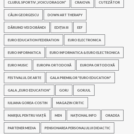
CLUBUL SPORTIV „VOICU DRAGON”
CRAIOVA
CUTEZĂTOR
CĂLIN GEORGESCU
DOWN ART THERAPY
DĂRUIND VEI DOBÂNDI
EDIȚIA III
EEF
EURO EDUCATION FEDERATION
EURO ELECTRONICA
EURO INFORMATICA
EURO INFORMATICA & EURO ELECTRONICA
EURO MUSIC
EUROPA ORTODOXĂ
EUROPA ORTODOXĂ
FESTIVALUL DE ARTE
GALA PREMIILOR "EURO EDUCATION"
GALA „EURO EDUCATION”
GORJ
GORJUL
IULIANA GOREA-COSTIN
MAGAZIN CRITIC
MARȘUL PENTRU VIAȚĂ
MEN
NAȚIONAL INFO
ORADEA
PARTENER MEDIA
PENSIONAREA PERSONALULUI DIDACTIC