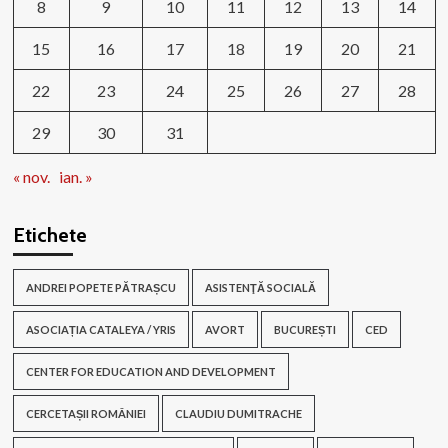
8
9
10
11
12
13
14
15
16
17
18
19
20
21
22
23
24
25
26
27
28
29
30
31
« nov.
ian. »
Etichete
ANDREI POPETE PĂTRAȘCU
ASISTENŢĂ SOCIALĂ
ASOCIAȚIA CATALEYA / YRIS
AVORT
BUCUREȘTI
CED
CENTER FOR EDUCATION AND DEVELOPMENT
CERCETAȘII ROMÂNIEI
CLAUDIU DUMITRACHE