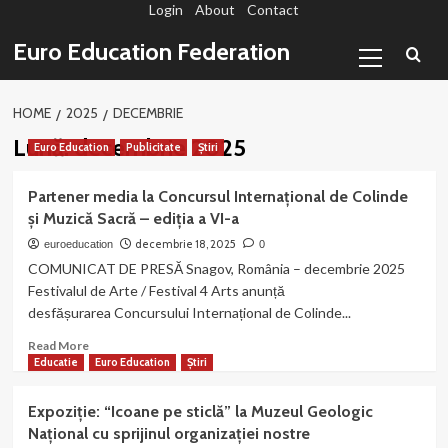
Login
About
Contact
Sari
la
Primary
Euro Education Federation
conținut
Menu
HOME
2025
DECEMBRIE
Lună:
decembrie 2025
Euro Education
Publicitate
Știri
Partener media la Concursul Internațional de Colinde
și Muzică Sacră – ediția a VI-a
decembrie 18, 2025
euroeducation
0
COMUNICAT DE PRESĂ Snagov, România – decembrie 2025
Festivalul de Arte / Festival 4 Arts anunță
desfășurarea Concursului Internațional de Colinde...
Read
Read More
more
Educatie
Euro Education
Știri
about
Partener
Expoziție: “Icoane pe sticlă” la Muzeul Geologic
media
Național cu sprijinul organizației nostre
la