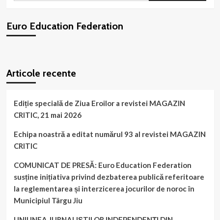
publicat
numărul
Euro Education Federation
5
al
revistei
GORJUL
WordPress
booking
plugin
Articole recente
Ediție specială de Ziua Eroilor a revistei MAGAZIN
CRITIC, 21 mai 2026
Echipa noastră a editat numărul 93 al revistei MAGAZIN
CRITIC
COMUNICAT DE PRESĂ: Euro Education Federation
susține inițiativa privind dezbaterea publică referitoare
la reglementarea și interzicerea jocurilor de noroc în
Municipiul Târgu Jiu
UNIUNEA JURNALIȘTILOR INDEPENDENȚI DIN