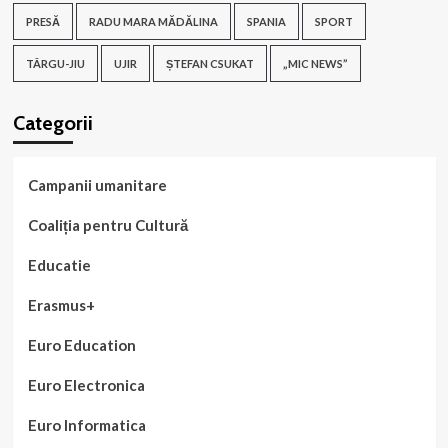
PRESĂ
RADU MARA MĂDĂLINA
SPANIA
SPORT
TÂRGU-JIU
UJIR
ȘTEFAN CSUKAT
„MIC NEWS”
Categorii
Campanii umanitare
Coaliția pentru Cultură
Educatie
Erasmus+
Euro Education
Euro Electronica
Euro Informatica