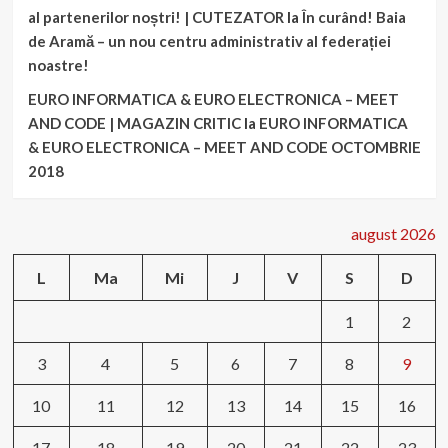
al partenerilor noștri! | CUTEZATOR
la
În curând! Baia
de Aramă – un nou centru administrativ al federației
noastre!
EURO INFORMATICA & EURO ELECTRONICA – MEET
AND CODE | MAGAZIN CRITIC
la
EURO INFORMATICA
& EURO ELECTRONICA – MEET AND CODE OCTOMBRIE
2018
august 2026
L
Ma
Mi
J
V
S
D
1
2
3
4
5
6
7
8
9
10
11
12
13
14
15
16
17
18
19
20
21
22
23