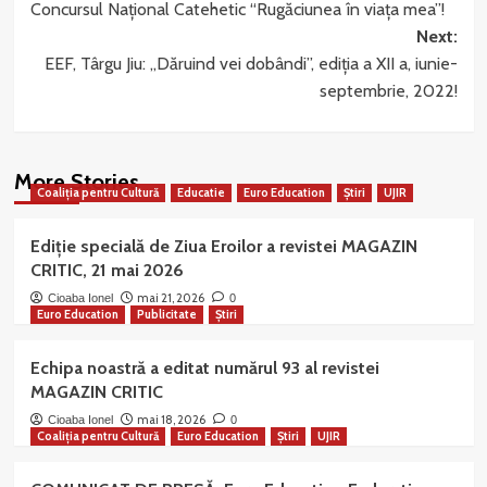
Concursul Naţional Catehetic “Rugăciunea în viaţa mea”!
Next:
EEF, Târgu Jiu: „Dăruind vei dobândi”, ediția a XII a, iunie-
septembrie, 2022!
More Stories
Coaliția pentru Cultură
Educatie
Euro Education
Știri
UJIR
Ediție specială de Ziua Eroilor a revistei MAGAZIN
CRITIC, 21 mai 2026
mai 21, 2026
Cioaba Ionel
0
Euro Education
Publicitate
Știri
Echipa noastră a editat numărul 93 al revistei
MAGAZIN CRITIC
mai 18, 2026
Cioaba Ionel
0
Coaliția pentru Cultură
Euro Education
Știri
UJIR