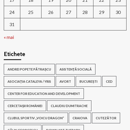
24
25
26
27
28
29
30
31
« mai
Etichete
ANDREI POPETE PĂTRAȘCU
ASISTENŢĂ SOCIALĂ
ASOCIAȚIA CATALEYA / YRIS
AVORT
BUCUREȘTI
CED
CENTER FOR EDUCATION AND DEVELOPMENT
CERCETAȘII ROMÂNIEI
CLAUDIU DUMITRACHE
CLUBUL SPORTIV „VOICU DRAGON”
CRAIOVA
CUTEZĂTOR