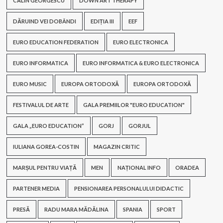
CĂLIN GEORGESCU
DOWN ART THERAPY
DĂRUIND VEI DOBÂNDI
EDIȚIA III
EEF
EURO EDUCATION FEDERATION
EURO ELECTRONICA
EURO INFORMATICA
EURO INFORMATICA & EURO ELECTRONICA
EURO MUSIC
EUROPA ORTODOXĂ
EUROPA ORTODOXĂ
FESTIVALUL DE ARTE
GALA PREMIILOR "EURO EDUCATION"
GALA „EURO EDUCATION”
GORJ
GORJUL
IULIANA GOREA-COSTIN
MAGAZIN CRITIC
MARȘUL PENTRU VIAȚĂ
MEN
NAȚIONAL INFO
ORADEA
PARTENER MEDIA
PENSIONAREA PERSONALULUI DIDACTIC
PRESĂ
RADU MARA MĂDĂLINA
SPANIA
SPORT