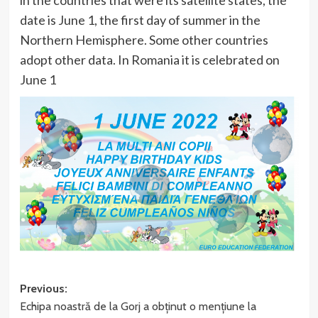
in the countries that were its satellite states, the
date is June 1, the first day of summer in the
Northern Hemisphere. Some other countries
adopt other data. In Romania it is celebrated on
June 1
Post
Previous:
Echipa noastră de la Gorj a obținut o mențiune la
navigation