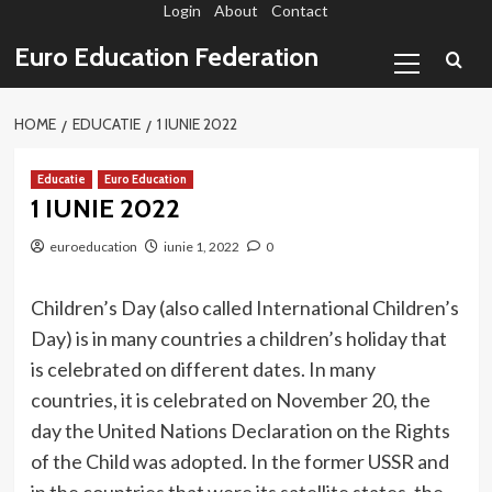
Login
About
Contact
Sari
la
Primary
Euro Education Federation
conținut
Menu
HOME
EDUCATIE
1 IUNIE 2022
Educatie
Euro Education
1 IUNIE 2022
euroeducation
iunie 1, 2022
0
Children’s Day (also called International Children’s
Day) is in many countries a children’s holiday that
is celebrated on different dates. In many
countries, it is celebrated on November 20, the
day the United Nations Declaration on the Rights
of the Child was adopted. In the former USSR and