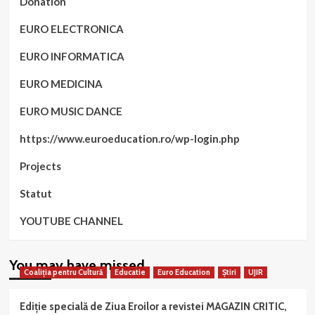
Donation
EURO ELECTRONICA
EURO INFORMATICA
EURO MEDICINA
EURO MUSIC DANCE
https://www.euroeducation.ro/wp-login.php
Projects
Statut
YOUTUBE CHANNEL
You may have missed
Coaliția pentru Cultură
Educatie
Euro Education
Știri
UJIR
Ediție specială de Ziua Eroilor a revistei MAGAZIN CRITIC,