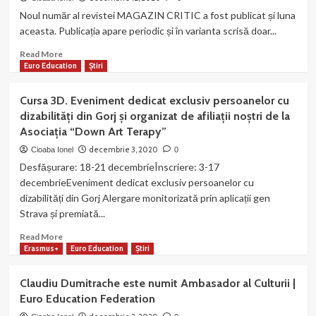
nu
numărul
Noul număr al revistei MAGAZIN CRITIC a fost publicat și luna
au
74
aceasta. Publicația apare periodic și în varianta scrisă doar...
putut
al
fi
revistei
Read
Read More
accesate
MAGAZIN
more
Euro Education
Știri
CRITIC.
about
7
Organizația
Cursa 3D. Eveniment dedicat exclusiv persoanelor cu
ani
noastră
dizabilități din Gorj şi organizat de afiliaţii noştri de la
de
a
Asociaţia “Down Art Terapy”
la
publicat
înființarea
numărul
decembrie 3, 2020
Cioaba Ionel
0
ziarului
73
Desfășurare: 18-21 decembrieÎnscriere: 3-17
online!
al
decembrieEveniment dedicat exclusiv persoanelor cu
revistei
dizabilități din Gorj Alergare monitorizată prin aplicații gen
MAGAZIN
Strava și premiată...
CRITIC
Read
Read More
more
Erasmus+
Euro Education
Știri
about
Cursa
Claudiu Dumitrache este numit Ambasador al Culturii |
3D.
Euro Education Federation
Eveniment
dedicat