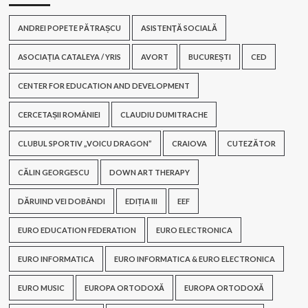
ANDREI POPETE PĂTRAȘCU
ASISTENŢĂ SOCIALĂ
ASOCIAȚIA CATALEYA / YRIS
AVORT
BUCUREȘTI
CED
CENTER FOR EDUCATION AND DEVELOPMENT
CERCETAȘII ROMÂNIEI
CLAUDIU DUMITRACHE
CLUBUL SPORTIV „VOICU DRAGON”
CRAIOVA
CUTEZĂTOR
CĂLIN GEORGESCU
DOWN ART THERAPY
DĂRUIND VEI DOBÂNDI
EDIȚIA III
EEF
EURO EDUCATION FEDERATION
EURO ELECTRONICA
EURO INFORMATICA
EURO INFORMATICA & EURO ELECTRONICA
EURO MUSIC
EUROPA ORTODOXĂ
EUROPA ORTODOXĂ