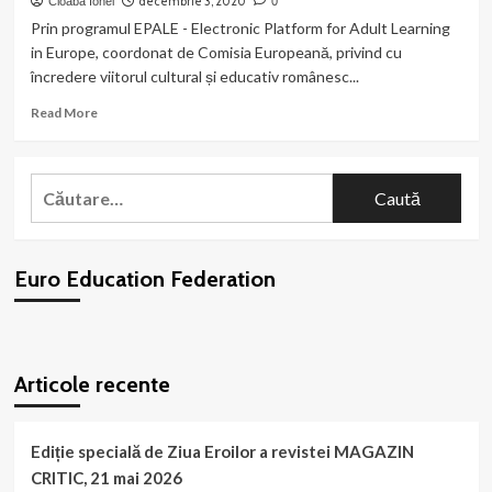
decembrie 3, 2020
Cioaba Ionel
0
exclusiv
Prin programul EPALE - Electronic Platform for Adult Learning
persoanelor
in Europe, coordonat de Comisia Europeană, privind cu
cu
încredere viitorul cultural și educativ românesc...
dizabilități
din
Read
Read More
Gorj
more
şi
about
organizat
Claudiu
Caută
de
Dumitrache
afiliaţii
după:
este
noştri
numit
de
Ambasador
la
Euro Education Federation
al
Asociaţia
Culturii
“Down
|
Art
Euro
WordPress
Terapy”
booking
plugin
Education
Articole recente
Federation
Ediție specială de Ziua Eroilor a revistei MAGAZIN
CRITIC, 21 mai 2026