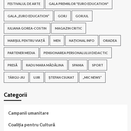
FESTIVALUL DE ARTE
GALA PREMIILOR "EURO EDUCATION"
GALA „EURO EDUCATION”
GORJ
GORJUL
IULIANA GOREA-COSTIN
MAGAZIN CRITIC
MARȘUL PENTRU VIAȚĂ
MEN
NAȚIONAL INFO
ORADEA
PARTENER MEDIA
PENSIONAREA PERSONALULUI DIDACTIC
PRESĂ
RADU MARA MĂDĂLINA
SPANIA
SPORT
TÂRGU-JIU
UJIR
ȘTEFAN CSUKAT
„MIC NEWS”
Categorii
Campanii umanitare
Coaliția pentru Cultură