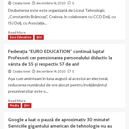
de
decembrie 16, 2020
Cioaba Ionel
0
Crăciun
Dezbaterea este este organizată de Liceul Tehnologic
pentru
„Constantin Brâncuși”, Craiova, în colaborare cu CCD Dolj, cu
copiii
ISJ Dolj, cu Asociația...
din
Voinești
Read
Read More
/
more
Euro Education
Știri
Iași
about
EEF-
Federația “EURO EDUCATION” continuă lupta!
Oltenia
Profesorii cer pensionarea personalului didactic la
organizează
vârsta de 55 și respectiv 57 de ani!
o
dezbatere
decembrie 14, 2020
Cioaba Ionel
0
națională
Așa cum aminteam în luna august al acestui an electoral,
–
reducerea numărului de ore alocat pentru învățământul
„NATURA
preuniversitar este o...
DIN
PERSPECTIVĂ
Read
Read More
INTERDISCIPLINARĂ!
more
Media
Știri
about
Federația
Google a luat o pauză de aproximativ 30 minute!
“EURO
Serviciile gigantului american de tehnologie nu au
EDUCATION”