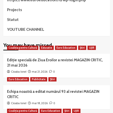
Projects
Statut
YOUTUBE CHANNEL
You may have missed
Coaliția pentru Cultură
Educatie
Euro Education
Știri
UJIR
Ediție specială de Ziua Eroilor a revistei MAGAZIN CRITIC,
21 mai 2026
mai 21, 2026
Cioaba Ionel
0
Euro Education
Publicitate
Știri
Echipa noastră a editat numărul 93 al revistei MAGAZIN
CRITIC
mai 18, 2026
Cioaba Ionel
0
Coaliția pentru Cultură
Euro Education
Știri
UJIR