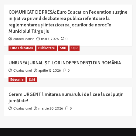
COMUNICAT DE PRESĂ: Euro Education Federation susține
inițiativa privind dezbaterea publică referitoare la
reglementarea și interzicerea jocurilor de noroc în
Municipiul Târgu Jiu
mai 7, 2026
euroeducation
0
Euro Education
Publicitate
Știri
UJIR
UNIUNEA JURNALIȘTILOR INDEPENDENȚI DIN ROMÂNIA
aprilie 13, 2026
Cioaba Ionel
0
Educatie
Știri
Cerem URGENT limitarea numărului de licee la cel puțin
jumătate!
martie 30, 2026
Cioaba Ionel
0