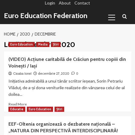
Login
About
Contact
Sari
la
Primary
Euro Education Federation
conținut
Menu
HOME
2020
DECEMBRIE
Lună:
decembrie 2020
Euro Education
Media
Știri
(VIDEO) Acțiune caritabilă de Crăciun pentru copiii din
Voinești / Iași
decembrie 27, 2020
Cioaba Ionel
0
Inițiativa admirabilă a unui tânăr scriitor ieșean, Sorin Petrariu
Vlăduț, de a-și dona veniturile realizate din vânzarea celui de-al
doilea...
Read
Read More
more
Educatie
Euro Education
Știri
about
(VIDEO)
EEF-Oltenia organizează o dezbatere națională –
Acțiune
„NATURA DIN PERSPECTIVĂ INTERDISCIPLINARĂ!
caritabilă