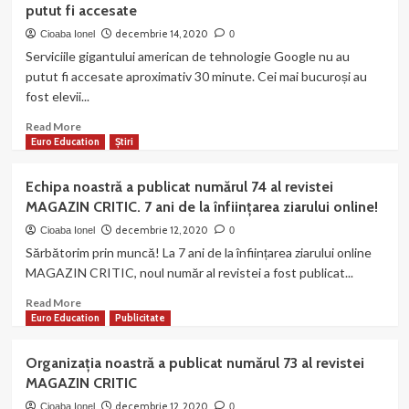
putut fi accesate
continuă
lupta!
decembrie 14, 2020
Cioaba Ionel
0
Profesorii
Serviciile gigantului american de tehnologie Google nu au
cer
putut fi accesate aproximativ 30 minute. Cei mai bucuroși au
pensionarea
fost elevii...
personalului
didactic
Read
Read More
la
more
Euro Education
Știri
vârsta
about
de
Google
Echipa noastră a publicat numărul 74 al revistei
55
a
și
MAGAZIN CRITIC. 7 ani de la înființarea ziarului online!
luat
respectiv
o
decembrie 12, 2020
Cioaba Ionel
0
57
pauză
Sărbătorim prin muncă! La 7 ani de la înființarea ziarului online
de
de
MAGAZIN CRITIC, noul număr al revistei a fost publicat...
ani!
aproximativ
30
Read
Read More
minute!
more
Euro Education
Publicitate
Serviciile
about
gigantului
Echipa
Organizația noastră a publicat numărul 73 al revistei
american
noastră
MAGAZIN CRITIC
de
a
tehnologie
publicat
decembrie 12, 2020
Cioaba Ionel
0