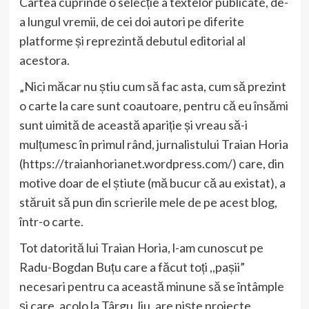
Cartea cuprinde o selecție a textelor publicate, de-
a lungul vremii, de cei doi autori pe diferite
platforme și reprezintă debutul editorial al
acestora.
„Nici măcar nu știu cum să fac asta, cum să prezint
o carte la care sunt coautoare, pentru că eu însămi
sunt uimită de această apariție și vreau să-i
mulțumesc în primul rând, jurnalistului Traian Horia
(https://traianhorianet.wordpress.com/) care, din
motive doar de el știute (mă bucur că au existat), a
stăruit să pun din scrierile mele de pe acest blog,
într-o carte.
Tot datorită lui Traian Horia, l-am cunoscut pe
Radu-Bogdan Buțu care a făcut toți ,,pașii”
necesari pentru ca această minune să se întâmple
și care, acolo la Târgu Jiu, are niște proiecte