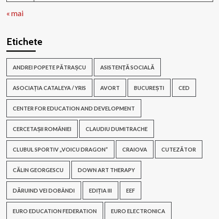
« mai
Etichete
ANDREI POPETE PĂTRAȘCU
ASISTENŢĂ SOCIALĂ
ASOCIAȚIA CATALEYA / YRIS
AVORT
BUCUREȘTI
CED
CENTER FOR EDUCATION AND DEVELOPMENT
CERCETAȘII ROMÂNIEI
CLAUDIU DUMITRACHE
CLUBUL SPORTIV „VOICU DRAGON”
CRAIOVA
CUTEZĂTOR
CĂLIN GEORGESCU
DOWN ART THERAPY
DĂRUIND VEI DOBÂNDI
EDIȚIA III
EEF
EURO EDUCATION FEDERATION
EURO ELECTRONICA