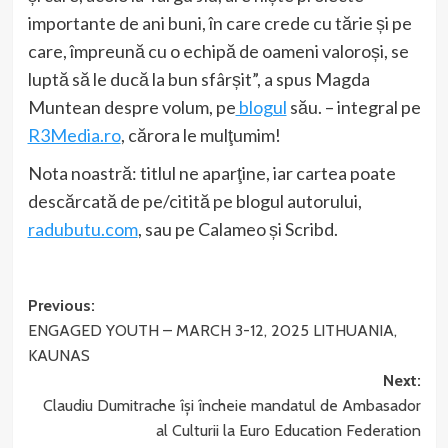
importante de ani buni, în care crede cu tărie și pe
care, împreună cu o echipă de oameni valoroși, se
luptă să le ducă la bun sfârșit”, a spus Magda
Muntean despre volum, pe
blogul
său. – integral pe
R3Media.ro
, cărora le mulţumim!
Nota noastră: titlul ne aparţine, iar cartea poate
descărcată de pe/citită pe blogul autorului,
radubutu.com
, sau pe Calameo și Scribd.
Post
Previous:
ENGAGED YOUTH – MARCH 3-12, 2025 LITHUANIA,
navigation
KAUNAS
Next:
Claudiu Dumitrache își încheie mandatul de Ambasador
al Culturii la Euro Education Federation