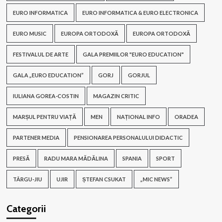
EURO INFORMATICA
EURO INFORMATICA & EURO ELECTRONICA
EURO MUSIC
EUROPA ORTODOXĂ
EUROPA ORTODOXĂ
FESTIVALUL DE ARTE
GALA PREMIILOR "EURO EDUCATION"
GALA „EURO EDUCATION”
GORJ
GORJUL
IULIANA GOREA-COSTIN
MAGAZIN CRITIC
MARȘUL PENTRU VIAȚĂ
MEN
NAȚIONAL INFO
ORADEA
PARTENER MEDIA
PENSIONAREA PERSONALULUI DIDACTIC
PRESĂ
RADU MARA MĂDĂLINA
SPANIA
SPORT
TÂRGU-JIU
UJIR
ȘTEFAN CSUKAT
„MIC NEWS”
Categorii