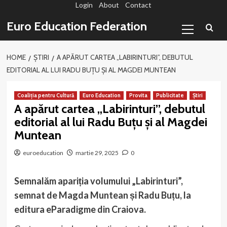
Login
About
Contact
Sari
la
Primary
Euro Education Federation
conținut
Menu
HOME
ȘTIRI
A APĂRUT CARTEA „LABIRINTURI”, DEBUTUL
EDITORIAL AL LUI RADU BUȚU ŞI AL MAGDEI MUNTEAN
Coaliția pentru Cultură
Euro Education
Provita
Publicitate
Știri
A apărut cartea „Labirinturi”, debutul
editorial al lui Radu Buțu şi al Magdei
Muntean
euroeducation
martie 29, 2025
0
Semnalăm apariția volumului „Labirinturi”,
semnat de Magda Muntean și Radu Buțu, la
editura eParadigme din Craiova.