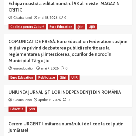
Echipa noastră a editat numărul 93 al revistei MAGAZIN
CRITIC
mai 18, 2026
Cioaba Ionel
0
Coaliția pentru Cultură
Euro Education
Știri
UJIR
COMUNICAT DE PRESĂ: Euro Education Federation susține
inițiativa privind dezbaterea publică referitoare la
reglementarea și interzicerea jocurilor de noroc în
Municipiul Târgu Jiu
mai 7, 2026
euroeducation
0
Euro Education
Publicitate
Știri
UJIR
UNIUNEA JURNALIȘTILOR INDEPENDENȚI DIN ROMÂNIA
aprilie 13, 2026
Cioaba Ionel
0
Educatie
Știri
Cerem URGENT limitarea numărului de licee la cel puțin
jumătate!