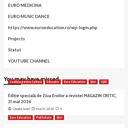
EURO MEDICINA
EURO MUSIC DANCE
https://www.euroeducation.ro/wp-login.php
Projects
Statut
YOUTUBE CHANNEL
You may have missed
Coaliția pentru Cultură
Educatie
Euro Education
Știri
UJIR
Ediție specială de Ziua Eroilor a revistei MAGAZIN CRITIC,
21 mai 2026
mai 21, 2026
Cioaba Ionel
0
Euro Education
Publicitate
Știri