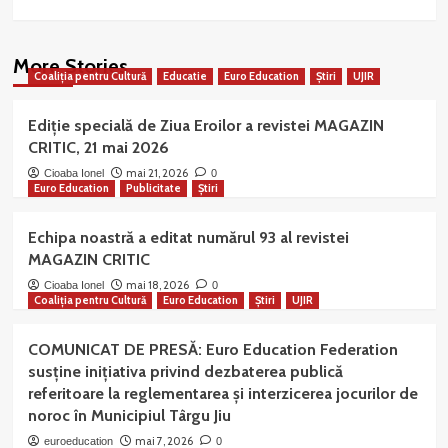
More Stories
Coaliția pentru Cultură
Educatie
Euro Education
Știri
UJIR
Ediție specială de Ziua Eroilor a revistei MAGAZIN
CRITIC, 21 mai 2026
mai 21, 2026
Cioaba Ionel
0
Euro Education
Publicitate
Știri
Echipa noastră a editat numărul 93 al revistei
MAGAZIN CRITIC
mai 18, 2026
Cioaba Ionel
0
Coaliția pentru Cultură
Euro Education
Știri
UJIR
COMUNICAT DE PRESĂ: Euro Education Federation
susține inițiativa privind dezbaterea publică
referitoare la reglementarea și interzicerea jocurilor de
noroc în Municipiul Târgu Jiu
mai 7, 2026
euroeducation
0