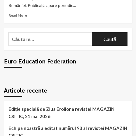
Gorj
României. Publicația apare periodic...
a
federației
Read
Read More
noastre!
more
about
Organizația
Caută
noastră
după:
a
publicat
numărul
Euro Education Federation
10
al
revistei
CUTEZĂTOR!
WordPress
booking
plugin
5
Articole recente
ani
de
la
înființarea
Ediție specială de Ziua Eroilor a revistei MAGAZIN
publicației!
CRITIC, 21 mai 2026
Echipa noastră a editat numărul 93 al revistei MAGAZIN
CRITIC