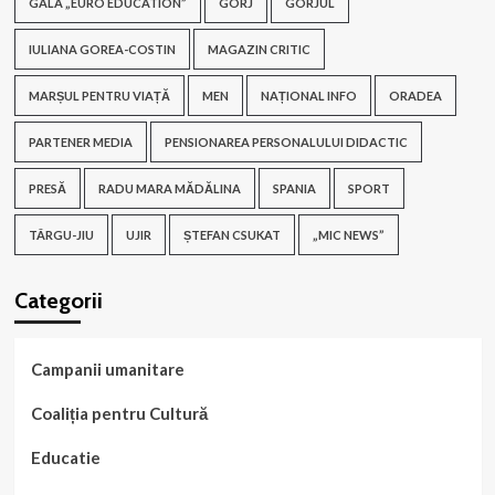
GALA „EURO EDUCATION”
GORJ
GORJUL
IULIANA GOREA-COSTIN
MAGAZIN CRITIC
MARȘUL PENTRU VIAȚĂ
MEN
NAȚIONAL INFO
ORADEA
PARTENER MEDIA
PENSIONAREA PERSONALULUI DIDACTIC
PRESĂ
RADU MARA MĂDĂLINA
SPANIA
SPORT
TÂRGU-JIU
UJIR
ȘTEFAN CSUKAT
„MIC NEWS”
Categorii
Campanii umanitare
Coaliția pentru Cultură
Educatie