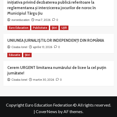
inițiativa privind dezbaterea publică referitoare la
reglementarea și interzicerea jocurilor de noroc în
Municipiul Târgu Jiu
mai 7, 2026
euroeducation
0
Euro Education
Publicitate
Știri
UJIR
UNIUNEA JURNALIȘTILOR INDEPENDENȚI DIN ROMÂNIA
aprilie 13, 2026
Cioaba Ionel
0
Educatie
Știri
Cerem URGENT limitarea numărului de licee la cel puțin
jumătate!
martie 30, 2026
Cioaba Ionel
0
Copyright Euro Education Federation © All rights reserved.
|
CoverNews
by AF themes.