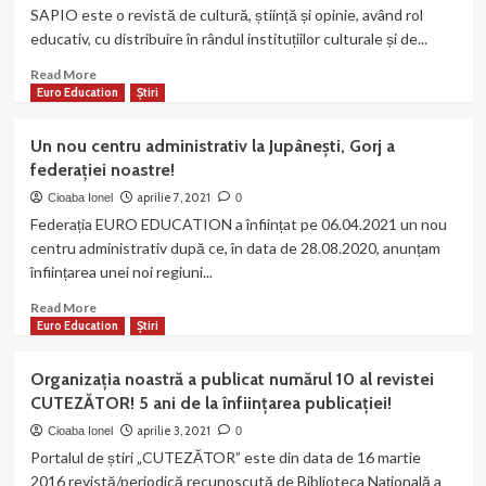
ediția
SAPIO este o revistă de cultură, știință și opinie, având rol
a
educativ, cu distribuire în rândul instituțiilor culturale și de...
VIII
a,
Read
Read More
2021!
more
Euro Education
Știri
Au
about
sosit
Revista
Un nou centru administrativ la Jupânești, Gorj a
primele
SAPIO
federației noastre!
ajutoare!
–
o
aprilie 7, 2021
Cioaba Ionel
0
nouă
Federația EURO EDUCATION a înființat pe 06.04.2021 un nou
publicație
centru administrativ după ce, în data de 28.08.2020, anunțam
a
înființarea unei noi regiuni...
echipei
noastre!
Read
Read More
more
Euro Education
Știri
about
Un
Organizația noastră a publicat numărul 10 al revistei
nou
CUTEZĂTOR! 5 ani de la înființarea publicației!
centru
administrativ
aprilie 3, 2021
Cioaba Ionel
0
la
Portalul de știri „CUTEZĂTOR” este din data de 16 martie
Jupânești,
2016 revistă/periodică recunoscută de Biblioteca Națională a