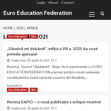
Login
About
Contact
Sari
la
Primary
Euro Education Federation
conținut
Menu
HOME
2021
APRILIE
Lună:
aprilie 2021
Euro Education
Știri
„Dăruind vei dobândi”, ediția a VIII a, 2021! Au sosit
primele ajutoare!
aprilie 26, 2021
Cioaba Ionel
0
Biserica “Izvorul Tămăduirii”, Târgu-Jiu în parteneriat cu EURO
EDUCATION FEDERATION a lansat astăzi o nouă campanie
socială pentru toate centrele noastre din România....
Read
Read More
more
Euro Education
Știri
about
„Dăruind
Revista SAPIO – o nouă publicație a echipei noastre!
vei
dobândi”,
aprilie 26, 2021
Cioaba Ionel
0