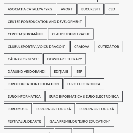
ASOCIAȚIA CATALEYA / YRIS
AVORT
BUCUREȘTI
CED
CENTER FOR EDUCATION AND DEVELOPMENT
CERCETAȘII ROMÂNIEI
CLAUDIU DUMITRACHE
CLUBUL SPORTIV „VOICU DRAGON”
CRAIOVA
CUTEZĂTOR
CĂLIN GEORGESCU
DOWN ART THERAPY
DĂRUIND VEI DOBÂNDI
EDIȚIA III
EEF
EURO EDUCATION FEDERATION
EURO ELECTRONICA
EURO INFORMATICA
EURO INFORMATICA & EURO ELECTRONICA
EURO MUSIC
EUROPA ORTODOXĂ
EUROPA ORTODOXĂ
FESTIVALUL DE ARTE
GALA PREMIILOR "EURO EDUCATION"