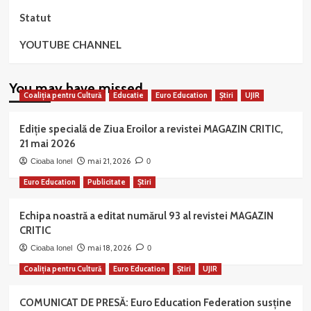
Statut
YOUTUBE CHANNEL
You may have missed
Coaliția pentru Cultură
Educatie
Euro Education
Știri
UJIR
Ediție specială de Ziua Eroilor a revistei MAGAZIN CRITIC,
21 mai 2026
mai 21, 2026
Cioaba Ionel
0
Euro Education
Publicitate
Știri
Echipa noastră a editat numărul 93 al revistei MAGAZIN
CRITIC
mai 18, 2026
Cioaba Ionel
0
Coaliția pentru Cultură
Euro Education
Știri
UJIR
COMUNICAT DE PRESĂ: Euro Education Federation susține