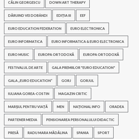
CĂLIN GEORGESCU
DOWN ART THERAPY
DĂRUIND VEI DOBÂNDI
EDIȚIA III
EEF
EURO EDUCATION FEDERATION
EURO ELECTRONICA
EURO INFORMATICA
EURO INFORMATICA & EURO ELECTRONICA
EURO MUSIC
EUROPA ORTODOXĂ
EUROPA ORTODOXĂ
FESTIVALUL DE ARTE
GALA PREMIILOR "EURO EDUCATION"
GALA „EURO EDUCATION”
GORJ
GORJUL
IULIANA GOREA-COSTIN
MAGAZIN CRITIC
MARȘUL PENTRU VIAȚĂ
MEN
NAȚIONAL INFO
ORADEA
PARTENER MEDIA
PENSIONAREA PERSONALULUI DIDACTIC
PRESĂ
RADU MARA MĂDĂLINA
SPANIA
SPORT