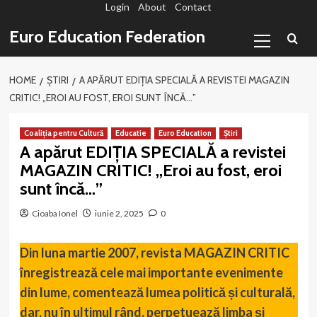
Login
About
Contact
Sari
la
Primary
Euro Education Federation
conținut
Menu
HOME
ȘTIRI
A APĂRUT EDIȚIA SPECIALĂ A REVISTEI MAGAZIN
CRITIC! „EROI AU FOST, EROI SUNT ÎNCĂ…”
Coaliția pentru Cultură
Educatie
Euro Education
Știri
A apărut EDIȚIA SPECIALĂ a revistei
MAGAZIN CRITIC! „Eroi au fost, eroi
sunt încă…”
Cioaba Ionel
iunie 2, 2025
0
Din luna martie 2007, revista MAGAZIN CRITIC
înregistrează cele mai importante evenimente
din lume, comentează lumea politică și culturală,
dar, nu în ultimul rând, perpetuează limba și