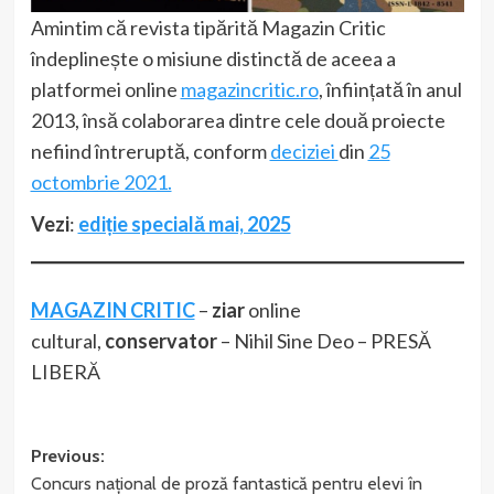
Amintim că revista tipărită Magazin Critic
îndeplinește o misiune distinctă de aceea a
platformei online
magazincritic.ro
, înființată în anul
2013, însă colaborarea dintre cele două proiecte
nefiind întreruptă, conform
deciziei
din
25
octombrie 2021.
Vezi
:
ediție specială mai, 2025
MAGAZIN CRITIC
–
ziar
online
cultural,
conservator
– Nihil Sine Deo – PRESĂ
LIBERĂ
Post
Previous:
Concurs național de proză fantastică pentru elevi în