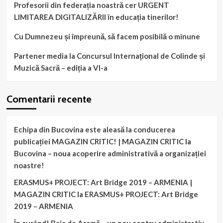
Profesorii din federația noastră cer URGENT
LIMITAREA DIGITALIZĂRII în educația tinerilor!
Cu Dumnezeu și împreună, să facem posibilă o minune
Partener media la Concursul Internațional de Colinde și
Muzică Sacră – ediția a VI-a
Comentarii recente
Echipa din Bucovina este aleasă la conducerea
publicației MAGAZIN CRITIC! | MAGAZIN CRITIC
la
Bucovina – noua acoperire administrativă a organizației
noastre!
ERASMUS+ PROJECT: Art Bridge 2019 – ARMENIA |
MAGAZIN CRITIC
la
ERASMUS+ PROJECT: Art Bridge
2019 – ARMENIA
În curând! Baia de Aramă – un nou centru administrativ