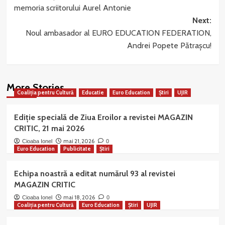
navigation
memoria scriitorului Aurel Antonie
Next:
Noul ambasador al EURO EDUCATION FEDERATION,
Andrei Popete Pătrașcu!
More Stories
Coaliția pentru Cultură
Educatie
Euro Education
Știri
UJIR
Ediție specială de Ziua Eroilor a revistei MAGAZIN
CRITIC, 21 mai 2026
mai 21, 2026
Cioaba Ionel
0
Euro Education
Publicitate
Știri
Echipa noastră a editat numărul 93 al revistei
MAGAZIN CRITIC
mai 18, 2026
Cioaba Ionel
0
Coaliția pentru Cultură
Euro Education
Știri
UJIR