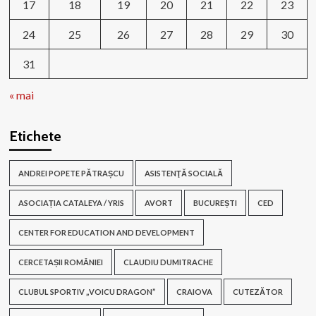
17
18
19
20
21
22
23
24
25
26
27
28
29
30
31
« mai
Etichete
ANDREI POPETE PĂTRAȘCU
ASISTENŢĂ SOCIALĂ
ASOCIAȚIA CATALEYA / YRIS
AVORT
BUCUREȘTI
CED
CENTER FOR EDUCATION AND DEVELOPMENT
CERCETAȘII ROMÂNIEI
CLAUDIU DUMITRACHE
CLUBUL SPORTIV „VOICU DRAGON”
CRAIOVA
CUTEZĂTOR