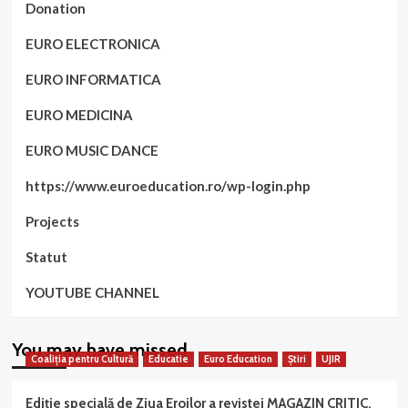
Donation
EURO ELECTRONICA
EURO INFORMATICA
EURO MEDICINA
EURO MUSIC DANCE
https://www.euroeducation.ro/wp-login.php
Projects
Statut
YOUTUBE CHANNEL
You may have missed
Coaliția pentru Cultură
Educatie
Euro Education
Știri
UJIR
Ediție specială de Ziua Eroilor a revistei MAGAZIN CRITIC,