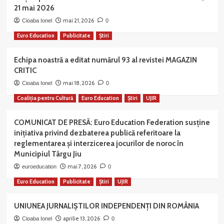
21 mai 2026
mai 21, 2026
Cioaba Ionel
0
Euro Education
Publicitate
Știri
Echipa noastră a editat numărul 93 al revistei MAGAZIN
CRITIC
mai 18, 2026
Cioaba Ionel
0
Coaliția pentru Cultură
Euro Education
Știri
UJIR
COMUNICAT DE PRESĂ: Euro Education Federation susține
inițiativa privind dezbaterea publică referitoare la
reglementarea și interzicerea jocurilor de noroc în
Municipiul Târgu Jiu
mai 7, 2026
euroeducation
0
Euro Education
Publicitate
Știri
UJIR
UNIUNEA JURNALIȘTILOR INDEPENDENȚI DIN ROMÂNIA
aprilie 13, 2026
Cioaba Ionel
0