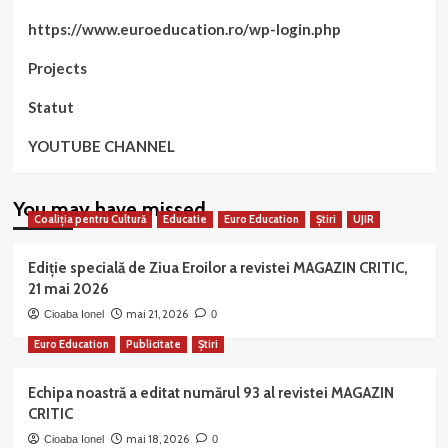
https://www.euroeducation.ro/wp-login.php
Projects
Statut
YOUTUBE CHANNEL
You may have missed
Coaliția pentru Cultură
Educatie
Euro Education
Știri
UJIR
Ediție specială de Ziua Eroilor a revistei MAGAZIN CRITIC,
21 mai 2026
mai 21, 2026
Cioaba Ionel
0
Euro Education
Publicitate
Știri
Echipa noastră a editat numărul 93 al revistei MAGAZIN
CRITIC
mai 18, 2026
Cioaba Ionel
0