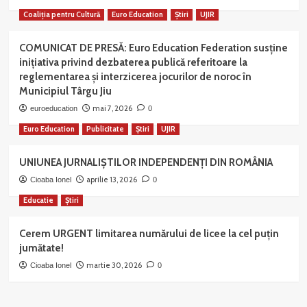
Coaliția pentru Cultură
Euro Education
Știri
UJIR
COMUNICAT DE PRESĂ: Euro Education Federation susține
inițiativa privind dezbaterea publică referitoare la
reglementarea și interzicerea jocurilor de noroc în
Municipiul Târgu Jiu
mai 7, 2026
euroeducation
0
Euro Education
Publicitate
Știri
UJIR
UNIUNEA JURNALIȘTILOR INDEPENDENȚI DIN ROMÂNIA
aprilie 13, 2026
Cioaba Ionel
0
Educatie
Știri
Cerem URGENT limitarea numărului de licee la cel puțin
jumătate!
martie 30, 2026
Cioaba Ionel
0