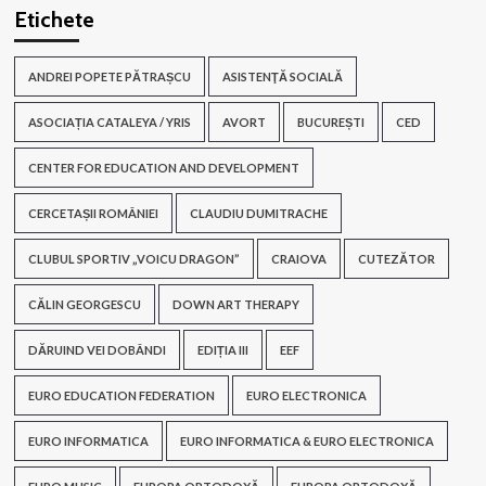
Etichete
ANDREI POPETE PĂTRAȘCU
ASISTENŢĂ SOCIALĂ
ASOCIAȚIA CATALEYA / YRIS
AVORT
BUCUREȘTI
CED
CENTER FOR EDUCATION AND DEVELOPMENT
CERCETAȘII ROMÂNIEI
CLAUDIU DUMITRACHE
CLUBUL SPORTIV „VOICU DRAGON”
CRAIOVA
CUTEZĂTOR
CĂLIN GEORGESCU
DOWN ART THERAPY
DĂRUIND VEI DOBÂNDI
EDIȚIA III
EEF
EURO EDUCATION FEDERATION
EURO ELECTRONICA
EURO INFORMATICA
EURO INFORMATICA & EURO ELECTRONICA