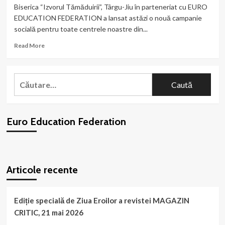
Oltenia
Biserica “Izvorul Tămăduirii”, Târgu-Jiu în parteneriat cu EURO
a
EDUCATION FEDERATION a lansat astăzi o nouă campanie
publicat
socială pentru toate centrele noastre din...
și
nr.
Read
Read More
11
more
al
about
revistei
„Dăruind
Caută
cultural-
vei
literare
după:
dobândi”,
CUTEZĂTOR!
ediția
a
Euro Education Federation
IX
a,
2021!
WordPress
booking
plugin
Articole recente
Ediție specială de Ziua Eroilor a revistei MAGAZIN
CRITIC, 21 mai 2026