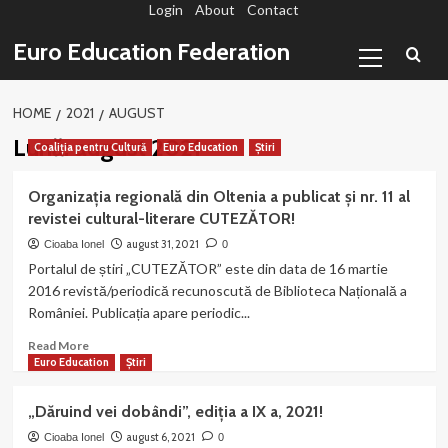
Login
About
Contact
Sari
la
Primary
Euro Education Federation
conținut
Menu
HOME
2021
AUGUST
Lună:
august 2021
Coaliția pentru Cultură
Euro Education
Știri
Organizația regională din Oltenia a publicat și nr. 11 al
revistei cultural-literare CUTEZĂTOR!
august 31, 2021
Cioaba Ionel
0
Portalul de știri „CUTEZĂTOR” este din data de 16 martie
2016 revistă/periodică recunoscută de Biblioteca Națională a
României. Publicația apare periodic...
Read
Read More
more
Euro Education
Știri
about
Organizația
„Dăruind vei dobândi”, ediția a IX a, 2021!
regională
din
august 6, 2021
Cioaba Ionel
0