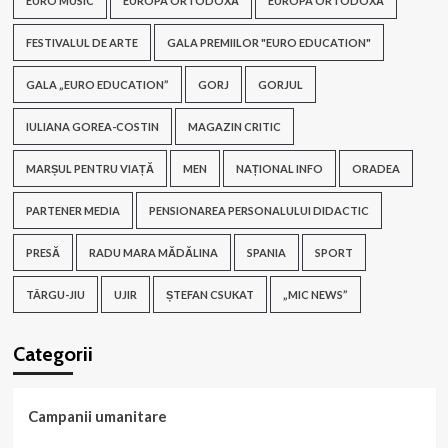
EURO MUSIC
EUROPA ORTODOXĂ
EUROPA ORTODOXĂ
FESTIVALUL DE ARTE
GALA PREMIILOR "EURO EDUCATION"
GALA „EURO EDUCATION”
GORJ
GORJUL
IULIANA GOREA-COSTIN
MAGAZIN CRITIC
MARȘUL PENTRU VIAȚĂ
MEN
NAȚIONAL INFO
ORADEA
PARTENER MEDIA
PENSIONAREA PERSONALULUI DIDACTIC
PRESĂ
RADU MARA MĂDĂLINA
SPANIA
SPORT
TÂRGU-JIU
UJIR
ȘTEFAN CSUKAT
„MIC NEWS”
Categorii
Campanii umanitare