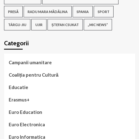
PRESĂ
RADU MARA MĂDĂLINA
SPANIA
SPORT
TÂRGU-JIU
UJIR
ȘTEFAN CSUKAT
„MIC NEWS”
Categorii
Campanii umanitare
Coaliția pentru Cultură
Educatie
Erasmus+
Euro Education
Euro Electronica
Euro Informatica