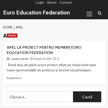
Login
About
Contact
Sari
la
Primary
Euro Education Federation
conținut
Menu
HOME
APEL
APEL
Media
APEL LA PROIECT PENTRU MEMBRII EURO
EDUCATION FEDERATION
martie 21, 2017
Catalina Nicolin
0
Bună ziua, am găsit acest proiect afișat pe siteul unde apar
toate oportunitățile de proiecte și vă invit să participam...
Read
Read More
more
about
APEL
Caută
LA
după:
PROIECT
PENTRU