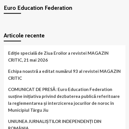
MEMBRII
Euro Education Federation
EURO
EDUCATION
FEDERATION
WordPress
booking
plugin
Articole recente
Ediție specială de Ziua Eroilor a revistei MAGAZIN
CRITIC, 21 mai 2026
Echipa noastră a editat numărul 93 al revistei MAGAZIN
CRITIC
COMUNICAT DE PRESĂ: Euro Education Federation
susține inițiativa privind dezbaterea publică referitoare
la reglementarea și interzicerea jocurilor de noroc în
Municipiul Târgu Jiu
UNIUNEA JURNALIȘTILOR INDEPENDENȚI DIN
ROMÂNIA