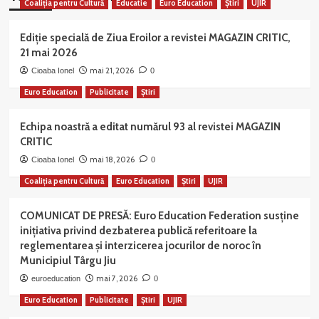
Coaliția pentru Cultură
Educatie
Euro Education
Știri
UJIR
Ediție specială de Ziua Eroilor a revistei MAGAZIN CRITIC,
21 mai 2026
mai 21, 2026
Cioaba Ionel
0
Euro Education
Publicitate
Știri
Echipa noastră a editat numărul 93 al revistei MAGAZIN
CRITIC
mai 18, 2026
Cioaba Ionel
0
Coaliția pentru Cultură
Euro Education
Știri
UJIR
COMUNICAT DE PRESĂ: Euro Education Federation susține
inițiativa privind dezbaterea publică referitoare la
reglementarea și interzicerea jocurilor de noroc în
Municipiul Târgu Jiu
mai 7, 2026
euroeducation
0
Euro Education
Publicitate
Știri
UJIR