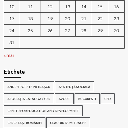
10
11
12
13
14
15
16
17
18
19
20
21
22
23
24
25
26
27
28
29
30
31
« mai
Etichete
ANDREI POPETE PĂTRAȘCU
ASISTENŢĂ SOCIALĂ
ASOCIAȚIA CATALEYA / YRIS
AVORT
BUCUREȘTI
CED
CENTER FOR EDUCATION AND DEVELOPMENT
CERCETAȘII ROMÂNIEI
CLAUDIU DUMITRACHE