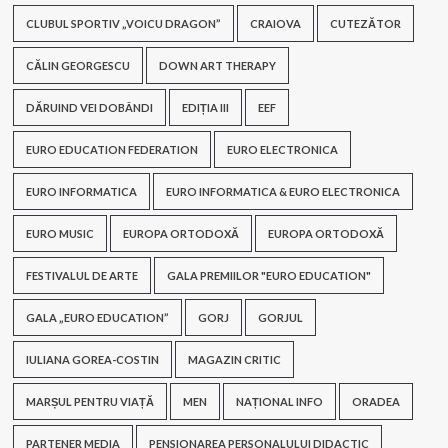
CLUBUL SPORTIV „VOICU DRAGON”
CRAIOVA
CUTEZĂTOR
CĂLIN GEORGESCU
DOWN ART THERAPY
DĂRUIND VEI DOBÂNDI
EDIȚIA III
EEF
EURO EDUCATION FEDERATION
EURO ELECTRONICA
EURO INFORMATICA
EURO INFORMATICA & EURO ELECTRONICA
EURO MUSIC
EUROPA ORTODOXĂ
EUROPA ORTODOXĂ
FESTIVALUL DE ARTE
GALA PREMIILOR "EURO EDUCATION"
GALA „EURO EDUCATION”
GORJ
GORJUL
IULIANA GOREA-COSTIN
MAGAZIN CRITIC
MARȘUL PENTRU VIAȚĂ
MEN
NAȚIONAL INFO
ORADEA
PARTENER MEDIA
PENSIONAREA PERSONALULUI DIDACTIC