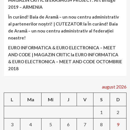
MAGAZIN CRITIC
la
ERASMUS+ PROJECT: Art Bridge
2019 – ARMENIA
În curând! Baia de Aramă – un nou centru administrativ
al partenerilor noștri! | CUTEZATOR
la
În curând! Baia
de Aramă – un nou centru administrativ al federației
noastre!
EURO INFORMATICA & EURO ELECTRONICA – MEET
AND CODE | MAGAZIN CRITIC
la
EURO INFORMATICA
& EURO ELECTRONICA – MEET AND CODE OCTOMBRIE
2018
august 2026
L
Ma
Mi
J
V
S
D
1
2
3
4
5
6
7
8
9