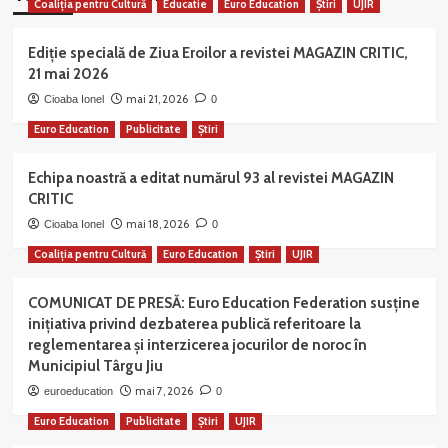
Coaliția pentru Cultură
Educatie
Euro Education
Știri
UJIR
Ediție specială de Ziua Eroilor a revistei MAGAZIN CRITIC,
21 mai 2026
mai 21, 2026
Cioaba Ionel
0
Euro Education
Publicitate
Știri
Echipa noastră a editat numărul 93 al revistei MAGAZIN
CRITIC
mai 18, 2026
Cioaba Ionel
0
Coaliția pentru Cultură
Euro Education
Știri
UJIR
COMUNICAT DE PRESĂ: Euro Education Federation susține
inițiativa privind dezbaterea publică referitoare la
reglementarea și interzicerea jocurilor de noroc în
Municipiul Târgu Jiu
mai 7, 2026
euroeducation
0
Euro Education
Publicitate
Știri
UJIR