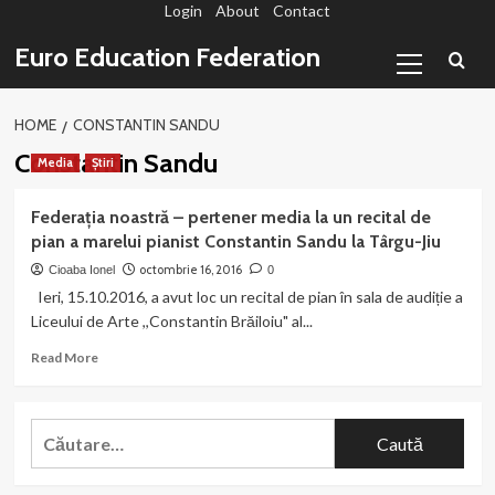
Login
About
Contact
Sari
la
Primary
Euro Education Federation
conținut
Menu
HOME
CONSTANTIN SANDU
Constantin Sandu
Media
Știri
Federația noastră – pertener media la un recital de
pian a marelui pianist Constantin Sandu la Târgu-Jiu
octombrie 16, 2016
Cioaba Ionel
0
Ieri, 15.10.2016, a avut loc un recital de pian în sala de audiție a
Liceului de Arte ,,Constantin Brăiloiu" al...
Read
Read More
more
about
Federația
Caută
noastră
după:
–
pertener