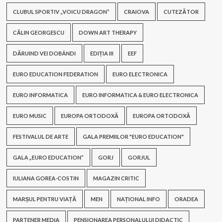
CLUBUL SPORTIV „VOICU DRAGON”
CRAIOVA
CUTEZĂTOR
CĂLIN GEORGESCU
DOWN ART THERAPY
DĂRUIND VEI DOBÂNDI
EDIȚIA III
EEF
EURO EDUCATION FEDERATION
EURO ELECTRONICA
EURO INFORMATICA
EURO INFORMATICA & EURO ELECTRONICA
EURO MUSIC
EUROPA ORTODOXĂ
EUROPA ORTODOXĂ
FESTIVALUL DE ARTE
GALA PREMIILOR "EURO EDUCATION"
GALA „EURO EDUCATION”
GORJ
GORJUL
IULIANA GOREA-COSTIN
MAGAZIN CRITIC
MARȘUL PENTRU VIAȚĂ
MEN
NAȚIONAL INFO
ORADEA
PARTENER MEDIA
PENSIONAREA PERSONALULUI DIDACTIC