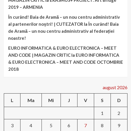
MAGAZIN CRITIC
la
ERASMUS+ PROJECT: Art Bridge
2019 – ARMENIA
În curând! Baia de Aramă – un nou centru administrativ
al partenerilor noștri! | CUTEZATOR
la
În curând! Baia
de Aramă – un nou centru administrativ al federației
noastre!
EURO INFORMATICA & EURO ELECTRONICA – MEET
AND CODE | MAGAZIN CRITIC
la
EURO INFORMATICA
& EURO ELECTRONICA – MEET AND CODE OCTOMBRIE
2018
august 2026
L
Ma
Mi
J
V
S
D
1
2
3
4
5
6
7
8
9