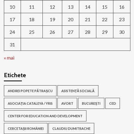
10
11
12
13
14
15
16
17
18
19
20
21
22
23
24
25
26
27
28
29
30
31
« mai
Etichete
ANDREI POPETE PĂTRAȘCU
ASISTENŢĂ SOCIALĂ
ASOCIAȚIA CATALEYA / YRIS
AVORT
BUCUREȘTI
CED
CENTER FOR EDUCATION AND DEVELOPMENT
CERCETAȘII ROMÂNIEI
CLAUDIU DUMITRACHE