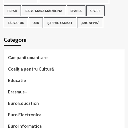
PRESĂ
RADU MARA MĂDĂLINA
SPANIA
SPORT
TÂRGU-JIU
UJIR
ȘTEFAN CSUKAT
„MIC NEWS”
Categorii
Campanii umanitare
Coaliția pentru Cultură
Educatie
Erasmus+
Euro Education
Euro Electronica
Euro Informatica