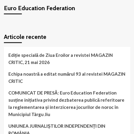
media
Euro Education Federation
la
un
recital
de
WordPress
booking
plugin
pian
Articole recente
a
marelui
pianist
Constantin
Ediție specială de Ziua Eroilor a revistei MAGAZIN
Sandu
CRITIC, 21 mai 2026
la
Târgu-
Echipa noastră a editat numărul 93 al revistei MAGAZIN
Jiu
CRITIC
COMUNICAT DE PRESĂ: Euro Education Federation
susține inițiativa privind dezbaterea publică referitoare
la reglementarea și interzicerea jocurilor de noroc în
Municipiul Târgu Jiu
UNIUNEA JURNALIȘTILOR INDEPENDENȚI DIN
ROMÂNIA