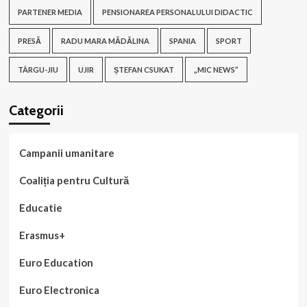
PARTENER MEDIA
PENSIONAREA PERSONALULUI DIDACTIC
PRESĂ
RADU MARA MĂDĂLINA
SPANIA
SPORT
TÂRGU-JIU
UJIR
ȘTEFAN CSUKAT
„MIC NEWS”
Categorii
Campanii umanitare
Coaliția pentru Cultură
Educatie
Erasmus+
Euro Education
Euro Electronica