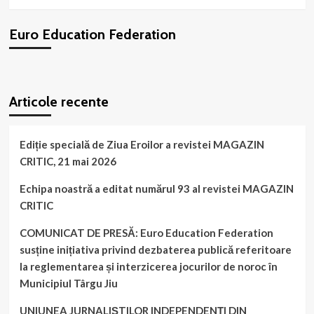
acoperire
administrativă
Euro Education Federation
a
organizației
noastre!
WordPress
booking
plugin
Articole recente
Ediție specială de Ziua Eroilor a revistei MAGAZIN
CRITIC, 21 mai 2026
Echipa noastră a editat numărul 93 al revistei MAGAZIN
CRITIC
COMUNICAT DE PRESĂ: Euro Education Federation
susține inițiativa privind dezbaterea publică referitoare
la reglementarea și interzicerea jocurilor de noroc în
Municipiul Târgu Jiu
UNIUNEA JURNALIȘTILOR INDEPENDENȚI DIN