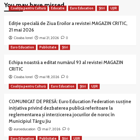
You may have missed
Coaliția pentru Cultură
Educatie
Euro Education
Știri
UJIR
Ediție specială de Ziua Eroilor a revistei MAGAZIN CRITIC,
21 mai 2026
mai 21, 2026
Cioaba Ionel
0
Euro Education
Publicitate
Știri
Echipa noastră a editat numărul 93 al revistei MAGAZIN
CRITIC
mai 18, 2026
Cioaba Ionel
0
Coaliția pentru Cultură
Euro Education
Știri
UJIR
COMUNICAT DE PRESĂ: Euro Education Federation susține
inițiativa privind dezbaterea publică referitoare la
reglementarea și interzicerea jocurilor de noroc în
Municipiul Târgu Jiu
mai 7, 2026
euroeducation
0
Euro Education
Publicitate
Știri
UJIR