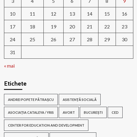
3
4
5
6
7
8
9
10
11
12
13
14
15
16
17
18
19
20
21
22
23
24
25
26
27
28
29
30
31
« mai
Etichete
ANDREI POPETE PĂTRAȘCU
ASISTENŢĂ SOCIALĂ
ASOCIAȚIA CATALEYA / YRIS
AVORT
BUCUREȘTI
CED
CENTER FOR EDUCATION AND DEVELOPMENT