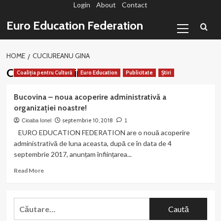
Login
About
Contact
Sari
la
Primary
Euro Education Federation
conținut
Menu
HOME
CUCIUREANU GINA
Cuciureanu Gina
Coaliția pentru Cultură
Euro Education
Publicitate
Știri
Bucovina – noua acoperire administrativă a
organizației noastre!
septembrie 10, 2018
Cioaba Ionel
1
EURO EDUCATION FEDERATION are o nouă acoperire
administrativă de luna aceasta, după ce în data de 4
septembrie 2017, anunțam înființarea...
Read
Read More
more
about
Bucovina
Caută
–
după:
noua