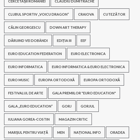
CERCETAȘII ROMÂNIEI
CLAUDIU DUMITRACHE
CLUBUL SPORTIV „VOICU DRAGON”
CRAIOVA
CUTEZĂTOR
CĂLIN GEORGESCU
DOWN ART THERAPY
DĂRUIND VEI DOBÂNDI
EDIȚIA III
EEF
EURO EDUCATION FEDERATION
EURO ELECTRONICA
EURO INFORMATICA
EURO INFORMATICA & EURO ELECTRONICA
EURO MUSIC
EUROPA ORTODOXĂ
EUROPA ORTODOXĂ
FESTIVALUL DE ARTE
GALA PREMIILOR "EURO EDUCATION"
GALA „EURO EDUCATION”
GORJ
GORJUL
IULIANA GOREA-COSTIN
MAGAZIN CRITIC
MARȘUL PENTRU VIAȚĂ
MEN
NAȚIONAL INFO
ORADEA