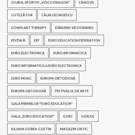
CLUBUL SPORTIV „VOICU DRAGON”
CRAIOVA
CUTEZĂTOR
CĂLIN GEORGESCU
DOWN ART THERAPY
DĂRUIND VEI DOBÂNDI
EDIȚIA III
EEF
EURO EDUCATION FEDERATION
EURO ELECTRONICA
EURO INFORMATICA
EURO INFORMATICA & EURO ELECTRONICA
EURO MUSIC
EUROPA ORTODOXĂ
EUROPA ORTODOXĂ
FESTIVALUL DE ARTE
GALA PREMIILOR "EURO EDUCATION"
GALA „EURO EDUCATION”
GORJ
GORJUL
IULIANA GOREA-COSTIN
MAGAZIN CRITIC