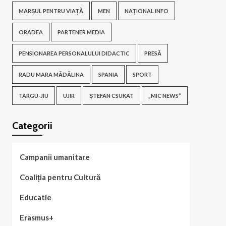
MARȘUL PENTRU VIAȚĂ
MEN
NAȚIONAL INFO
ORADEA
PARTENER MEDIA
PENSIONAREA PERSONALULUI DIDACTIC
PRESĂ
RADU MARA MĂDĂLINA
SPANIA
SPORT
TÂRGU-JIU
UJIR
ȘTEFAN CSUKAT
„MIC NEWS”
Categorii
Campanii umanitare
Coaliția pentru Cultură
Educatie
Erasmus+