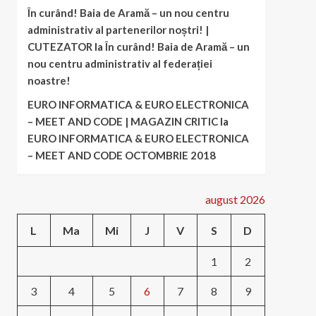
În curând! Baia de Aramă – un nou centru
administrativ al partenerilor noștri! |
CUTEZATOR
la
În curând! Baia de Aramă – un
nou centru administrativ al federației
noastre!
EURO INFORMATICA & EURO ELECTRONICA
– MEET AND CODE | MAGAZIN CRITIC
la
EURO INFORMATICA & EURO ELECTRONICA
– MEET AND CODE OCTOMBRIE 2018
august 2026
L
Ma
Mi
J
V
S
D
1
2
3
4
5
6
7
8
9