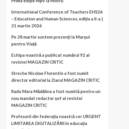
Prima ediţie MpV la Motru
International Conference of Teachers EHS26
– Education and Human Sciences, ediția a II-a |
21 martie 2026
Pe 28 martie suntem prezenți la Marșul
pentru Viață
Echipa noastră a publicat numărul 92 al
revistei MAGAZIN CRITIC
Streche Nicolae Florentin a fost numit
director editorial la Ziarul MAGAZIN CRITIC
Radu Mara Mădălina a fost numită pentru un
nou mandat redactor șef al revistei
MAGAZIN CRITIC
Profesorii din federația noastră cer URGENT
LIMITAREA DIGITALIZĂRII în educația