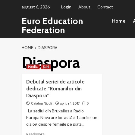
Sari
august 6, 2026
Login
About
Contact
la
Euro Education
conținut
Home
A
Federation
HOME
DIASPORA
Diaspora
Media
Știri
Debutul seriei de articole
dedicate “Romanilor din
Diaspora”
aprilie 1, 2017
Catalina Nicolin
0
La sediul din Bruxelles a Radio
Europa Nova are loc astăzi 1 aprilie, un
dialog despre femeile pe piața...
Read
Read More