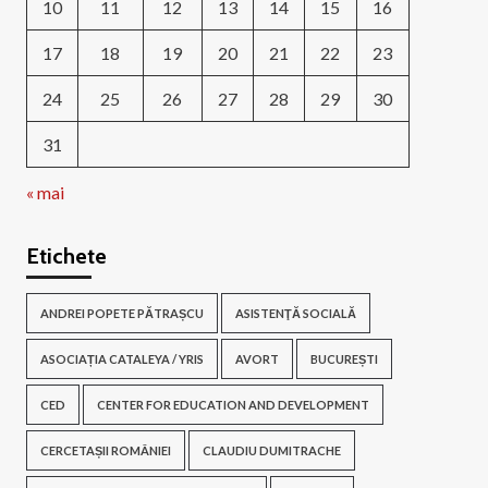
10
11
12
13
14
15
16
17
18
19
20
21
22
23
24
25
26
27
28
29
30
31
« mai
Etichete
ANDREI POPETE PĂTRAȘCU
ASISTENŢĂ SOCIALĂ
ASOCIAȚIA CATALEYA / YRIS
AVORT
BUCUREȘTI
CED
CENTER FOR EDUCATION AND DEVELOPMENT
CERCETAȘII ROMÂNIEI
CLAUDIU DUMITRACHE