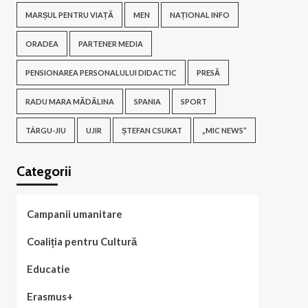
MARȘUL PENTRU VIAȚĂ
MEN
NAȚIONAL INFO
ORADEA
PARTENER MEDIA
PENSIONAREA PERSONALULUI DIDACTIC
PRESĂ
RADU MARA MĂDĂLINA
SPANIA
SPORT
TÂRGU-JIU
UJIR
ȘTEFAN CSUKAT
„MIC NEWS”
Categorii
Campanii umanitare
Coaliția pentru Cultură
Educatie
Erasmus+