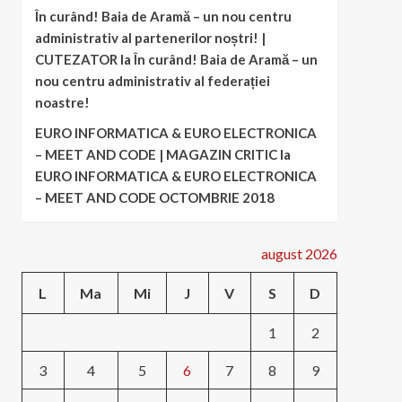
În curând! Baia de Aramă – un nou centru
administrativ al partenerilor noștri! |
CUTEZATOR
la
În curând! Baia de Aramă – un
nou centru administrativ al federației
noastre!
EURO INFORMATICA & EURO ELECTRONICA
– MEET AND CODE | MAGAZIN CRITIC
la
EURO INFORMATICA & EURO ELECTRONICA
– MEET AND CODE OCTOMBRIE 2018
august 2026
L
Ma
Mi
J
V
S
D
1
2
3
4
5
6
7
8
9