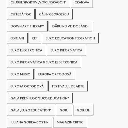
CLUBUL SPORTIV „VOICU DRAGON”
CRAIOVA
CUTEZĂTOR
CĂLIN GEORGESCU
DOWN ART THERAPY
DĂRUIND VEI DOBÂNDI
EDIȚIA III
EEF
EURO EDUCATION FEDERATION
EURO ELECTRONICA
EURO INFORMATICA
EURO INFORMATICA & EURO ELECTRONICA
EURO MUSIC
EUROPA ORTODOXĂ
EUROPA ORTODOXĂ
FESTIVALUL DE ARTE
GALA PREMIILOR "EURO EDUCATION"
GALA „EURO EDUCATION”
GORJ
GORJUL
IULIANA GOREA-COSTIN
MAGAZIN CRITIC