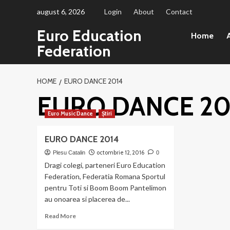
Sari
august 6, 2026
Login
About
Contact
la
Euro Education
conținut
Home
A
Federation
HOME
EURO DANCE 2014
EURO DANCE 20
Euro Music Dance
Știri
EURO DANCE 2014
octombrie 12, 2016
Plesu Catalin
0
Dragi colegi, parteneri Euro Education
Federation, Federatia Romana Sportul
pentru Toti si Boom Boom Pantelimon
au onoarea si placerea de...
Read
Read More
more