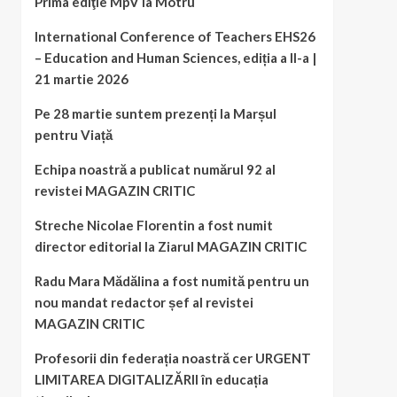
Prima ediţie MpV la Motru
International Conference of Teachers EHS26
– Education and Human Sciences, ediția a II-a |
21 martie 2026
Pe 28 martie suntem prezenți la Marșul
pentru Viață
Echipa noastră a publicat numărul 92 al
revistei MAGAZIN CRITIC
Streche Nicolae Florentin a fost numit
director editorial la Ziarul MAGAZIN CRITIC
Radu Mara Mădălina a fost numită pentru un
nou mandat redactor șef al revistei
MAGAZIN CRITIC
Profesorii din federația noastră cer URGENT
LIMITAREA DIGITALIZĂRII în educația