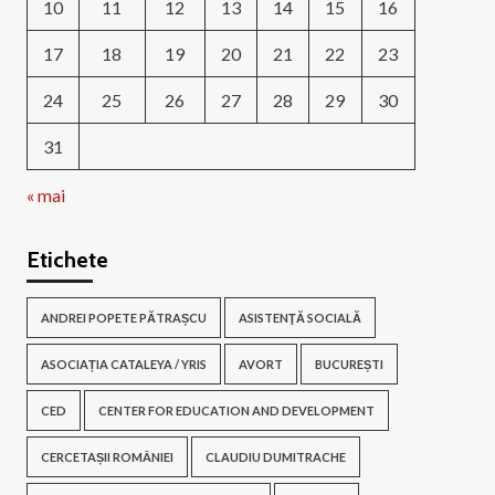
10
11
12
13
14
15
16
17
18
19
20
21
22
23
24
25
26
27
28
29
30
31
« mai
Etichete
ANDREI POPETE PĂTRAȘCU
ASISTENŢĂ SOCIALĂ
ASOCIAȚIA CATALEYA / YRIS
AVORT
BUCUREȘTI
CED
CENTER FOR EDUCATION AND DEVELOPMENT
CERCETAȘII ROMÂNIEI
CLAUDIU DUMITRACHE