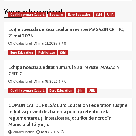
You may have missed
Coaliția pentru Cultură
Educatie
Euro Education
Știri
UJIR
Ediție specială de Ziua Eroilor a revistei MAGAZIN CRITIC,
21 mai 2026
mai 21, 2026
Cioaba Ionel
0
Euro Education
Publicitate
Știri
Echipa noastră a editat numărul 93 al revistei MAGAZIN
CRITIC
mai 18, 2026
Cioaba Ionel
0
Coaliția pentru Cultură
Euro Education
Știri
UJIR
COMUNICAT DE PRESĂ: Euro Education Federation susține
inițiativa privind dezbaterea publică referitoare la
reglementarea și interzicerea jocurilor de noroc în
Municipiul Târgu Jiu
mai 7, 2026
euroeducation
0