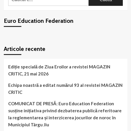
după:
educaționale”,
a
reprezentat
Euro Education Federation
E.E.F.
la
„European
Centre
WordPress
booking
plugin
for
Articole recente
Minority
Issues
(ECMI)”!
Ediție specială de Ziua Eroilor a revistei MAGAZIN
CRITIC, 21 mai 2026
Echipa noastră a editat numărul 93 al revistei MAGAZIN
CRITIC
COMUNICAT DE PRESĂ: Euro Education Federation
susține inițiativa privind dezbaterea publică referitoare
la reglementarea și interzicerea jocurilor de noroc în
Municipiul Târgu Jiu