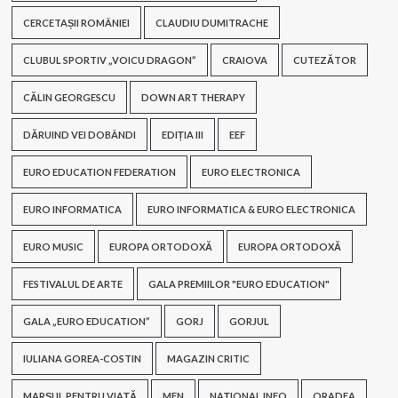
CERCETAȘII ROMÂNIEI
CLAUDIU DUMITRACHE
CLUBUL SPORTIV „VOICU DRAGON”
CRAIOVA
CUTEZĂTOR
CĂLIN GEORGESCU
DOWN ART THERAPY
DĂRUIND VEI DOBÂNDI
EDIȚIA III
EEF
EURO EDUCATION FEDERATION
EURO ELECTRONICA
EURO INFORMATICA
EURO INFORMATICA & EURO ELECTRONICA
EURO MUSIC
EUROPA ORTODOXĂ
EUROPA ORTODOXĂ
FESTIVALUL DE ARTE
GALA PREMIILOR "EURO EDUCATION"
GALA „EURO EDUCATION”
GORJ
GORJUL
IULIANA GOREA-COSTIN
MAGAZIN CRITIC
MARȘUL PENTRU VIAȚĂ
MEN
NAȚIONAL INFO
ORADEA