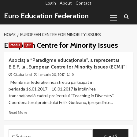
Login
About
Contact
Sari
la
Primary
Euro Education Federation
conținut
Menu
HOME
EUROPEAN CENTRE FOR MINORITY ISSUES
European Centre for Minority Issues
Media
Știri
Asociația “Paradigme educaționale”, a reprezentat
E.E.F. la „European Centre for Minority Issues (ECMI)”!
ianuarie 20, 2017
Cioaba Ionel
0
Membrii ai federației noastre au participat în
perioada 16.01.2017 – 18.01.2017 la întâlnirea
transnațională cadrul proiectului ”Teaching in Diversity”.
Coordonatorul proiectului Felix Godeanu, (președinte...
Read
Read More
more
about
Asociația
Caută
“Paradigme