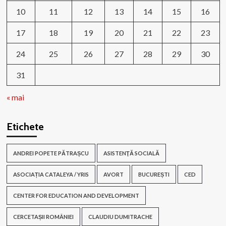
10
11
12
13
14
15
16
17
18
19
20
21
22
23
24
25
26
27
28
29
30
31
« mai
Etichete
ANDREI POPETE PĂTRAȘCU
ASISTENŢĂ SOCIALĂ
ASOCIAȚIA CATALEYA / YRIS
AVORT
BUCUREȘTI
CED
CENTER FOR EDUCATION AND DEVELOPMENT
CERCETAȘII ROMÂNIEI
CLAUDIU DUMITRACHE