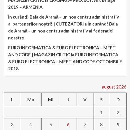
MAGAZIN CRITIC
la
ERASMUS+ PROJECT: Art Bridge
2019 – ARMENIA
În curând! Baia de Aramă – un nou centru administrativ
al partenerilor noștri! | CUTEZATOR
la
În curând! Baia
de Aramă – un nou centru administrativ al federației
noastre!
EURO INFORMATICA & EURO ELECTRONICA – MEET
AND CODE | MAGAZIN CRITIC
la
EURO INFORMATICA
& EURO ELECTRONICA – MEET AND CODE OCTOMBRIE
2018
august 2026
L
Ma
Mi
J
V
S
D
1
2
3
4
5
6
7
8
9