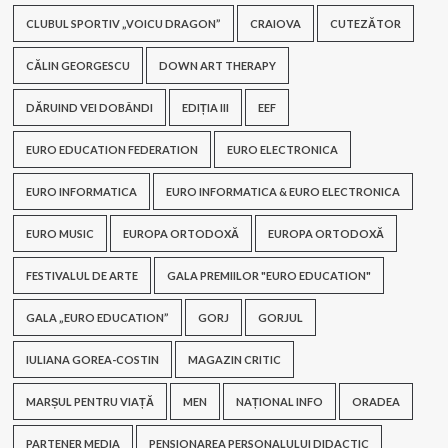
CLUBUL SPORTIV „VOICU DRAGON”
CRAIOVA
CUTEZĂTOR
CĂLIN GEORGESCU
DOWN ART THERAPY
DĂRUIND VEI DOBÂNDI
EDIȚIA III
EEF
EURO EDUCATION FEDERATION
EURO ELECTRONICA
EURO INFORMATICA
EURO INFORMATICA & EURO ELECTRONICA
EURO MUSIC
EUROPA ORTODOXĂ
EUROPA ORTODOXĂ
FESTIVALUL DE ARTE
GALA PREMIILOR "EURO EDUCATION"
GALA „EURO EDUCATION”
GORJ
GORJUL
IULIANA GOREA-COSTIN
MAGAZIN CRITIC
MARȘUL PENTRU VIAȚĂ
MEN
NAȚIONAL INFO
ORADEA
PARTENER MEDIA
PENSIONAREA PERSONALULUI DIDACTIC