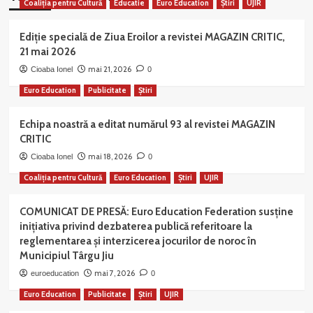
Coaliția pentru Cultură
Educatie
Euro Education
Știri
UJIR
Ediție specială de Ziua Eroilor a revistei MAGAZIN CRITIC,
21 mai 2026
mai 21, 2026
Cioaba Ionel
0
Euro Education
Publicitate
Știri
Echipa noastră a editat numărul 93 al revistei MAGAZIN
CRITIC
mai 18, 2026
Cioaba Ionel
0
Coaliția pentru Cultură
Euro Education
Știri
UJIR
COMUNICAT DE PRESĂ: Euro Education Federation susține
inițiativa privind dezbaterea publică referitoare la
reglementarea și interzicerea jocurilor de noroc în
Municipiul Târgu Jiu
mai 7, 2026
euroeducation
0
Euro Education
Publicitate
Știri
UJIR