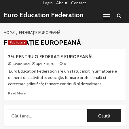
Login
About
Contact
Sari
la
Primary
Euro Education Federation
conținut
Menu
HOME
FEDERAȚIE EUROPEANĂ
FEDERAȚIE EUROPEANĂ
Publicitate
2% PENTRU O FEDERAȚIE EUROPEANĂ!
aprilie 18, 2018
Cioaba Ionel
0
Euro Education Federation are un statut mixt în următoarele
domenii de activitate: educație, formare profesională și
cercetare științifică; formare continuă și dezvoltarea...
Read
Read More
more
about
2%
Caută
PENTRU
după:
O
FEDERAȚIE