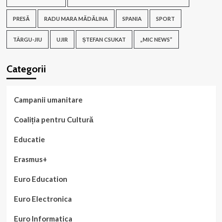
PRESĂ
RADU MARA MĂDĂLINA
SPANIA
SPORT
TÂRGU-JIU
UJIR
ȘTEFAN CSUKAT
„MIC NEWS”
Categorii
Campanii umanitare
Coaliția pentru Cultură
Educatie
Erasmus+
Euro Education
Euro Electronica
Euro Informatica