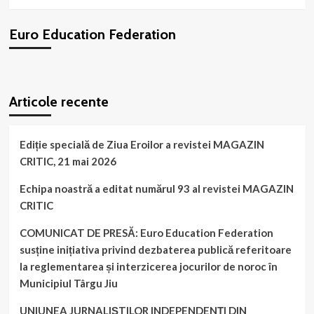
preuniversitar
cer
Euro Education Federation
DEMISIA
ministrului
Daniel-
Ovidiu
WordPress
booking
plugin
David!
Articole recente
Ediție specială de Ziua Eroilor a revistei MAGAZIN
CRITIC, 21 mai 2026
Echipa noastră a editat numărul 93 al revistei MAGAZIN
CRITIC
COMUNICAT DE PRESĂ: Euro Education Federation
susține inițiativa privind dezbaterea publică referitoare
la reglementarea și interzicerea jocurilor de noroc în
Municipiul Târgu Jiu
UNIUNEA JURNALIȘTILOR INDEPENDENȚI DIN