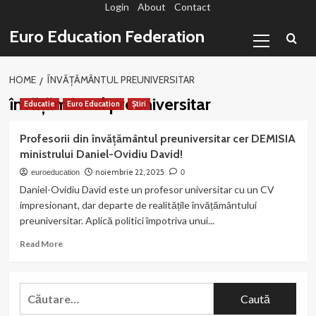
Login
About
Contact
Sari
la
Primary
Euro Education Federation
conținut
Menu
HOME
ÎNVĂȚĂMÂNTUL PREUNIVERSITAR
învățământul preuniversitar
Educatie
Euro Education
Știri
Profesorii din învățământul preuniversitar cer DEMISIA
ministrului Daniel-Ovidiu David!
noiembrie 22, 2025
euroeducation
0
Daniel-Ovidiu David este un profesor universitar cu un CV
impresionant, dar departe de realitățile învățământului
preuniversitar. Aplică politici împotriva unui...
Read
Read More
more
about
Profesorii
Caută
din
după:
învățământul