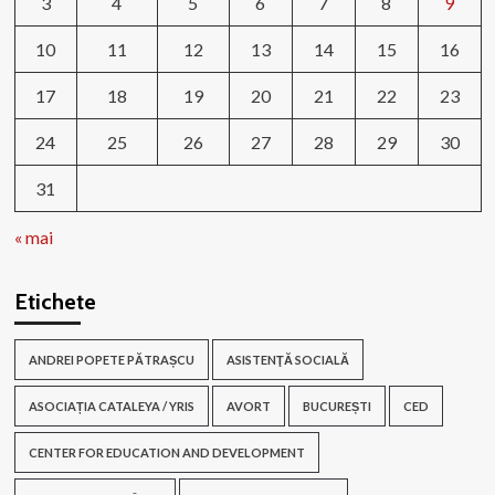
3
4
5
6
7
8
9
10
11
12
13
14
15
16
17
18
19
20
21
22
23
24
25
26
27
28
29
30
31
« mai
Etichete
ANDREI POPETE PĂTRAȘCU
ASISTENŢĂ SOCIALĂ
ASOCIAȚIA CATALEYA / YRIS
AVORT
BUCUREȘTI
CED
CENTER FOR EDUCATION AND DEVELOPMENT