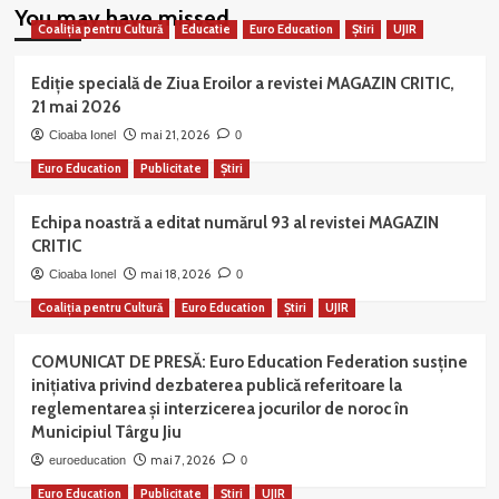
You may have missed
Coaliția pentru Cultură
Educatie
Euro Education
Știri
UJIR
Ediție specială de Ziua Eroilor a revistei MAGAZIN CRITIC,
21 mai 2026
mai 21, 2026
Cioaba Ionel
0
Euro Education
Publicitate
Știri
Echipa noastră a editat numărul 93 al revistei MAGAZIN
CRITIC
mai 18, 2026
Cioaba Ionel
0
Coaliția pentru Cultură
Euro Education
Știri
UJIR
COMUNICAT DE PRESĂ: Euro Education Federation susține
inițiativa privind dezbaterea publică referitoare la
reglementarea și interzicerea jocurilor de noroc în
Municipiul Târgu Jiu
mai 7, 2026
euroeducation
0
Euro Education
Publicitate
Știri
UJIR