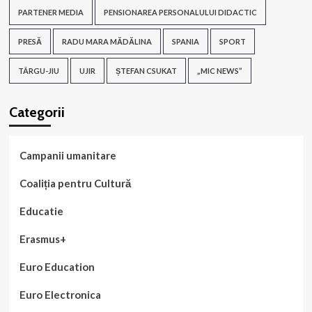
PARTENER MEDIA
PENSIONAREA PERSONALULUI DIDACTIC
PRESĂ
RADU MARA MĂDĂLINA
SPANIA
SPORT
TÂRGU-JIU
UJIR
ȘTEFAN CSUKAT
„MIC NEWS”
Categorii
Campanii umanitare
Coaliția pentru Cultură
Educatie
Erasmus+
Euro Education
Euro Electronica