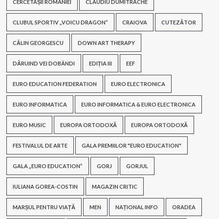
CERCETAȘII ROMÂNIEI
CLAUDIU DUMITRACHE
CLUBUL SPORTIV „VOICU DRAGON”
CRAIOVA
CUTEZĂTOR
CĂLIN GEORGESCU
DOWN ART THERAPY
DĂRUIND VEI DOBÂNDI
EDIȚIA III
EEF
EURO EDUCATION FEDERATION
EURO ELECTRONICA
EURO INFORMATICA
EURO INFORMATICA & EURO ELECTRONICA
EURO MUSIC
EUROPA ORTODOXĂ
EUROPA ORTODOXĂ
FESTIVALUL DE ARTE
GALA PREMIILOR "EURO EDUCATION"
GALA „EURO EDUCATION”
GORJ
GORJUL
IULIANA GOREA-COSTIN
MAGAZIN CRITIC
MARȘUL PENTRU VIAȚĂ
MEN
NAȚIONAL INFO
ORADEA