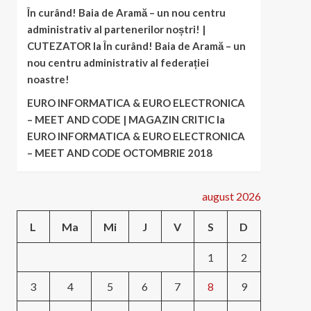
În curând! Baia de Aramă – un nou centru
administrativ al partenerilor noștri! |
CUTEZATOR
la
În curând! Baia de Aramă – un
nou centru administrativ al federației
noastre!
EURO INFORMATICA & EURO ELECTRONICA
– MEET AND CODE | MAGAZIN CRITIC
la
EURO INFORMATICA & EURO ELECTRONICA
– MEET AND CODE OCTOMBRIE 2018
august 2026
L
Ma
Mi
J
V
S
D
1
2
3
4
5
6
7
8
9