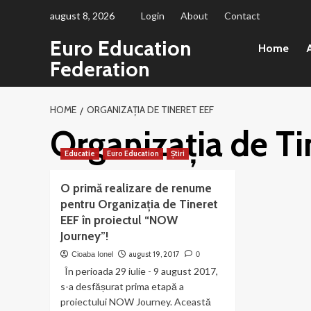
Sari
august 8, 2026
Login
About
Contact
la
Euro Education
conținut
Home
A
Federation
HOME
ORGANIZAȚIA DE TINERET EEF
Organizația de Ti
Educatie
Euro Education
Știri
O primă realizare de renume
pentru Organizația de Tineret
EEF în proiectul “NOW
Journey”!
august 19, 2017
Cioaba Ionel
0
În perioada 29 iulie - 9 august 2017,
s-a desfășurat prima etapă a
proiectului NOW Journey. Această