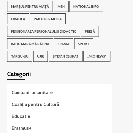
MARȘUL PENTRU VIAȚĂ
MEN
NAȚIONAL INFO
ORADEA
PARTENER MEDIA
PENSIONAREA PERSONALULUI DIDACTIC
PRESĂ
RADU MARA MĂDĂLINA
SPANIA
SPORT
TÂRGU-JIU
UJIR
ȘTEFAN CSUKAT
„MIC NEWS”
Categorii
Campanii umanitare
Coaliția pentru Cultură
Educatie
Erasmus+