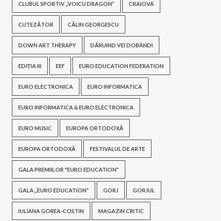
CLUBUL SPORTIV „VOICU DRAGON”
CRAIOVA
CUTEZĂTOR
CĂLIN GEORGESCU
DOWN ART THERAPY
DĂRUIND VEI DOBÂNDI
EDIȚIA III
EEF
EURO EDUCATION FEDERATION
EURO ELECTRONICA
EURO INFORMATICA
EURO INFORMATICA & EURO ELECTRONICA
EURO MUSIC
EUROPA ORTODOXĂ
EUROPA ORTODOXĂ
FESTIVALUL DE ARTE
GALA PREMIILOR "EURO EDUCATION"
GALA „EURO EDUCATION”
GORJ
GORJUL
IULIANA GOREA-COSTIN
MAGAZIN CRITIC