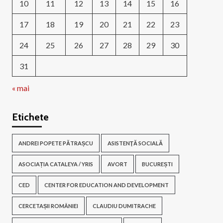
10
11
12
13
14
15
16
17
18
19
20
21
22
23
24
25
26
27
28
29
30
31
« mai
Etichete
ANDREI POPETE PĂTRAȘCU
ASISTENŢĂ SOCIALĂ
ASOCIAȚIA CATALEYA / YRIS
AVORT
BUCUREȘTI
CED
CENTER FOR EDUCATION AND DEVELOPMENT
CERCETAȘII ROMÂNIEI
CLAUDIU DUMITRACHE