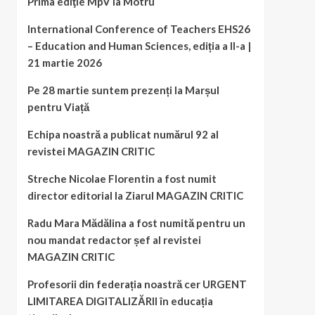
Prima ediţie MpV la Motru
International Conference of Teachers EHS26
– Education and Human Sciences, ediția a II-a |
21 martie 2026
Pe 28 martie suntem prezenți la Marșul
pentru Viață
Echipa noastră a publicat numărul 92 al
revistei MAGAZIN CRITIC
Streche Nicolae Florentin a fost numit
director editorial la Ziarul MAGAZIN CRITIC
Radu Mara Mădălina a fost numită pentru un
nou mandat redactor șef al revistei
MAGAZIN CRITIC
Profesorii din federația noastră cer URGENT
LIMITAREA DIGITALIZĂRII în educația