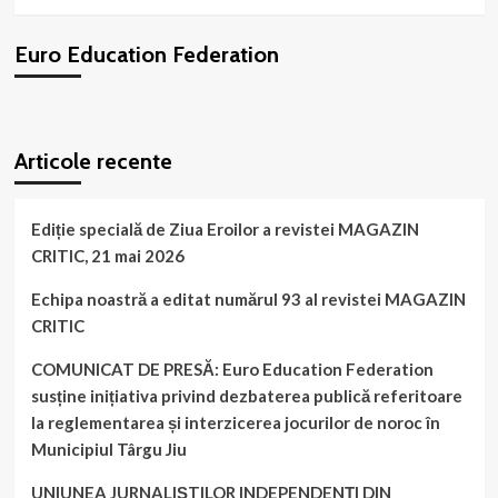
solicită
societății
Euro Education Federation
civile
continuarea
proiectului
de
WordPress
booking
plugin
vopsire
Articole recente
a
pădurilor
din
România!
Ediție specială de Ziua Eroilor a revistei MAGAZIN
CRITIC, 21 mai 2026
Echipa noastră a editat numărul 93 al revistei MAGAZIN
CRITIC
COMUNICAT DE PRESĂ: Euro Education Federation
susține inițiativa privind dezbaterea publică referitoare
la reglementarea și interzicerea jocurilor de noroc în
Municipiul Târgu Jiu
UNIUNEA JURNALIȘTILOR INDEPENDENȚI DIN