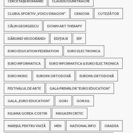
CERCETAȘII ROMÂNIEI
CLAUDIU DUMITRACHE
CLUBUL SPORTIV „VOICU DRAGON”
CRAIOVA
CUTEZĂTOR
CĂLIN GEORGESCU
DOWN ART THERAPY
DĂRUIND VEI DOBÂNDI
EDIȚIA III
EEF
EURO EDUCATION FEDERATION
EURO ELECTRONICA
EURO INFORMATICA
EURO INFORMATICA & EURO ELECTRONICA
EURO MUSIC
EUROPA ORTODOXĂ
EUROPA ORTODOXĂ
FESTIVALUL DE ARTE
GALA PREMIILOR "EURO EDUCATION"
GALA „EURO EDUCATION”
GORJ
GORJUL
IULIANA GOREA-COSTIN
MAGAZIN CRITIC
MARȘUL PENTRU VIAȚĂ
MEN
NAȚIONAL INFO
ORADEA