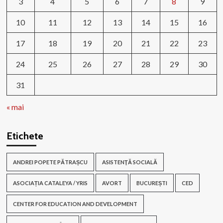
3
4
5
6
7
8
9
10
11
12
13
14
15
16
17
18
19
20
21
22
23
24
25
26
27
28
29
30
31
« mai
Etichete
ANDREI POPETE PĂTRAȘCU
ASISTENŢĂ SOCIALĂ
ASOCIAȚIA CATALEYA / YRIS
AVORT
BUCUREȘTI
CED
CENTER FOR EDUCATION AND DEVELOPMENT