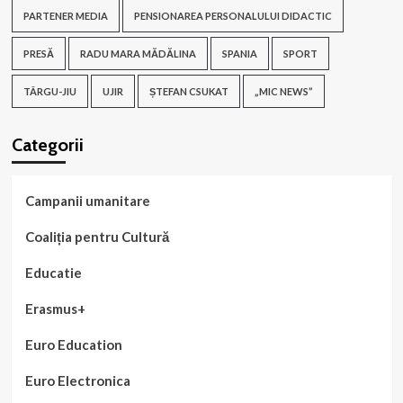
PARTENER MEDIA
PENSIONAREA PERSONALULUI DIDACTIC
PRESĂ
RADU MARA MĂDĂLINA
SPANIA
SPORT
TÂRGU-JIU
UJIR
ȘTEFAN CSUKAT
„MIC NEWS”
Categorii
Campanii umanitare
Coaliția pentru Cultură
Educatie
Erasmus+
Euro Education
Euro Electronica