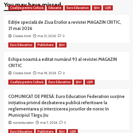
You may have missed
Coaliția pentru Cultură
Educatie
Euro Education
Știri
UJIR
Ediție specială de Ziua Eroilor a revistei MAGAZIN CRITIC,
21 mai 2026
mai 21, 2026
Cioaba Ionel
0
Euro Education
Publicitate
Știri
Echipa noastră a editat numărul 93 al revistei MAGAZIN
CRITIC
mai 18, 2026
Cioaba Ionel
0
Coaliția pentru Cultură
Euro Education
Știri
UJIR
COMUNICAT DE PRESĂ: Euro Education Federation susține
inițiativa privind dezbaterea publică referitoare la
reglementarea și interzicerea jocurilor de noroc în
Municipiul Târgu Jiu
mai 7, 2026
euroeducation
0
Euro Education
Publicitate
Știri
UJIR