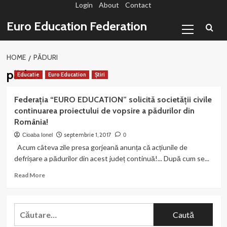
Login
About
Contact
Sari
la
Primary
Euro Education Federation
conținut
Menu
HOME
PĂDURI
păduri
Educatie
Euro Education
Știri
Federația “EURO EDUCATION” solicită societății civile
continuarea proiectului de vopsire a pădurilor din
România!
septembrie 1, 2017
Cioaba Ionel
0
Acum câteva zile presa gorjeană anunța că acțiunile de
defrișare a pădurilor din acest județ continuă!... După cum se...
Read
Read More
more
about
Federația
Caută
“EURO
după:
EDUCATION”