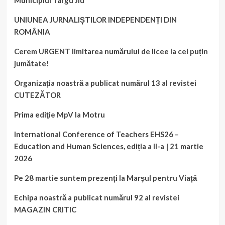
Municipiul Târgu Jiu
pentru
bărbați
UNIUNEA JURNALIȘTILOR INDEPENDENȚI DIN
și
respectiv
ROMÂNIA
55
de
Cerem URGENT limitarea numărului de licee la cel puțin
ani
jumătate!
pentru
femei”.
Organizația noastră a publicat numărul 13 al revistei
CUTEZĂTOR
Prima ediţie MpV la Motru
International Conference of Teachers EHS26 –
Education and Human Sciences, ediția a II-a | 21 martie
2026
Pe 28 martie suntem prezenți la Marșul pentru Viață
Echipa noastră a publicat numărul 92 al revistei
MAGAZIN CRITIC