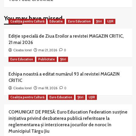
You may have missed
Coaliția pentru Cultură
Educatie
Euro Education
Știri
UJIR
Ediție specială de Ziua Eroilor a revistei MAGAZIN CRITIC,
21 mai 2026
mai 21, 2026
Cioaba Ionel
0
Euro Education
Publicitate
Știri
Echipa noastră a editat numărul 93 al revistei MAGAZIN
CRITIC
mai 18, 2026
Cioaba Ionel
0
Coaliția pentru Cultură
Euro Education
Știri
UJIR
COMUNICAT DE PRESĂ: Euro Education Federation susține
inițiativa privind dezbaterea publică referitoare la
reglementarea și interzicerea jocurilor de noroc în
Municipiul Târgu Jiu