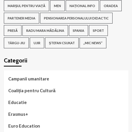
MARȘUL PENTRU VIAȚĂ
MEN
NAȚIONAL INFO
ORADEA
PARTENER MEDIA
PENSIONAREA PERSONALULUI DIDACTIC
PRESĂ
RADU MARA MĂDĂLINA
SPANIA
SPORT
TÂRGU-JIU
UJIR
ȘTEFAN CSUKAT
„MIC NEWS”
Categorii
Campanii umanitare
Coaliția pentru Cultură
Educatie
Erasmus+
Euro Education