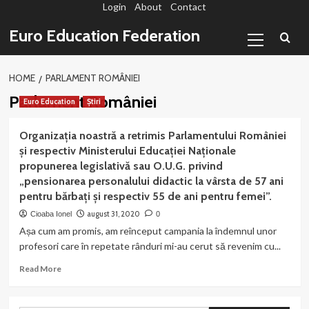
Login
About
Contact
Sari
la
Primary
Euro Education Federation
conținut
Menu
HOME
PARLAMENT ROMÂNIEI
Parlament României
Euro Education
Știri
Organizația noastră a retrimis Parlamentului României
și respectiv Ministerului Educației Naționale
propunerea legislativă sau O.U.G. privind
„pensionarea personalului didactic la vârsta de 57 ani
pentru bărbați și respectiv 55 de ani pentru femei”.
august 31, 2020
Cioaba Ionel
0
Așa cum am promis, am reînceput campania la îndemnul unor
profesori care în repetate rânduri mi-au cerut să revenim cu...
Read
Read More
more
about
Organizația