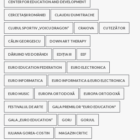
CENTER FOR EDUCATION AND DEVELOPMENT
CERCETAȘII ROMÂNIEI
CLAUDIU DUMITRACHE
CLUBUL SPORTIV „VOICU DRAGON”
CRAIOVA
CUTEZĂTOR
CĂLIN GEORGESCU
DOWN ART THERAPY
DĂRUIND VEI DOBÂNDI
EDIȚIA III
EEF
EURO EDUCATION FEDERATION
EURO ELECTRONICA
EURO INFORMATICA
EURO INFORMATICA & EURO ELECTRONICA
EURO MUSIC
EUROPA ORTODOXĂ
EUROPA ORTODOXĂ
FESTIVALUL DE ARTE
GALA PREMIILOR "EURO EDUCATION"
GALA „EURO EDUCATION”
GORJ
GORJUL
IULIANA GOREA-COSTIN
MAGAZIN CRITIC