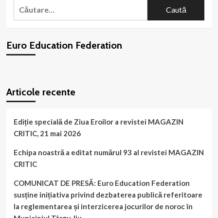
Caută
noastră
după:
a
retrimis
Parlamentului
Euro Education Federation
României
și
respectiv
Ministerului
WordPress
booking
plugin
Educației
Articole recente
Naționale
propunerea
legislativă
sau
Ediție specială de Ziua Eroilor a revistei MAGAZIN
O.U.G.
CRITIC, 21 mai 2026
privind
„pensionarea
Echipa noastră a editat numărul 93 al revistei MAGAZIN
personalului
CRITIC
didactic
la
COMUNICAT DE PRESĂ: Euro Education Federation
vârsta
de
susține inițiativa privind dezbaterea publică referitoare
57
la reglementarea și interzicerea jocurilor de noroc în
ani