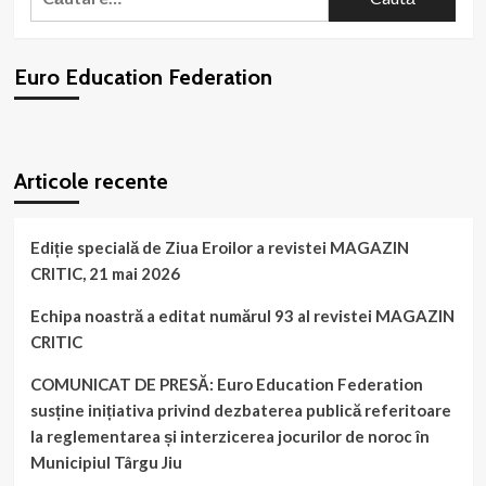
după:
a
echipei
noastre
Euro Education Federation
de
profesori
pentru
acordarea
WordPress
booking
plugin
primelor
Articole recente
de
vacanță
angajaților
din
Ediție specială de Ziua Eroilor a revistei MAGAZIN
Ministerul
CRITIC, 21 mai 2026
Educației!
Echipa noastră a editat numărul 93 al revistei MAGAZIN
CRITIC
COMUNICAT DE PRESĂ: Euro Education Federation
susține inițiativa privind dezbaterea publică referitoare
la reglementarea și interzicerea jocurilor de noroc în
Municipiul Târgu Jiu