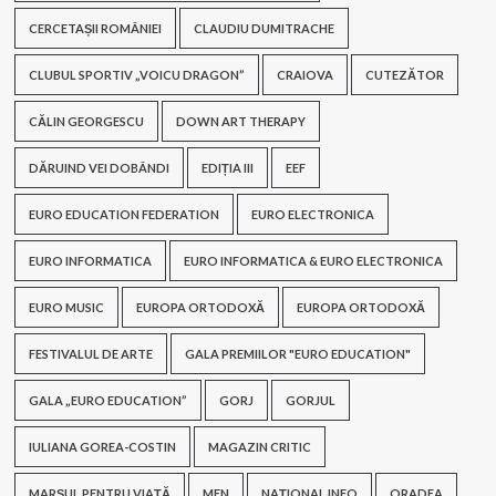
CERCETAȘII ROMÂNIEI
CLAUDIU DUMITRACHE
CLUBUL SPORTIV „VOICU DRAGON”
CRAIOVA
CUTEZĂTOR
CĂLIN GEORGESCU
DOWN ART THERAPY
DĂRUIND VEI DOBÂNDI
EDIȚIA III
EEF
EURO EDUCATION FEDERATION
EURO ELECTRONICA
EURO INFORMATICA
EURO INFORMATICA & EURO ELECTRONICA
EURO MUSIC
EUROPA ORTODOXĂ
EUROPA ORTODOXĂ
FESTIVALUL DE ARTE
GALA PREMIILOR "EURO EDUCATION"
GALA „EURO EDUCATION”
GORJ
GORJUL
IULIANA GOREA-COSTIN
MAGAZIN CRITIC
MARȘUL PENTRU VIAȚĂ
MEN
NAȚIONAL INFO
ORADEA