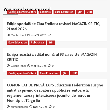
You may have missed
Coaliția pentru Cultură
Educatie
Euro Education
Știri
UJIR
Ediție specială de Ziua Eroilor a revistei MAGAZIN CRITIC,
21 mai 2026
mai 21, 2026
Cioaba Ionel
0
Euro Education
Publicitate
Știri
Echipa noastră a editat numărul 93 al revistei MAGAZIN
CRITIC
mai 18, 2026
Cioaba Ionel
0
Coaliția pentru Cultură
Euro Education
Știri
UJIR
COMUNICAT DE PRESĂ: Euro Education Federation susține
inițiativa privind dezbaterea publică referitoare la
reglementarea și interzicerea jocurilor de noroc în
Municipiul Târgu Jiu
mai 7, 2026
euroeducation
0