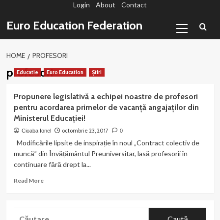
Login
About
Contact
Sari
la
Primary
Euro Education Federation
conținut
Menu
HOME
PROFESORI
profesori
Educatie
Euro Education
Știri
Propunere legislativă a echipei noastre de profesori
pentru acordarea primelor de vacanță angajaților din
Ministerul Educației!
octombrie 23, 2017
Cioaba Ionel
0
Modificările lipsite de inspirație în noul „Contract colectiv de
muncă” din Învățământul Preuniversitar, lasă profesorii în
continuare fără drept la...
Read
Read More
more
about
Propunere
Caută
legislativă