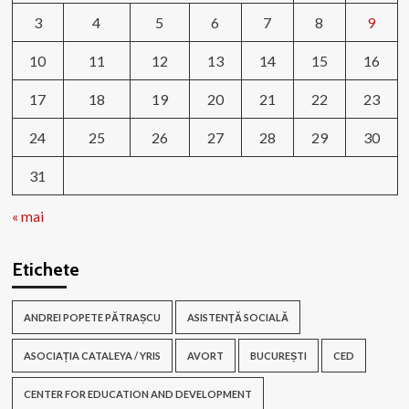
3
4
5
6
7
8
9
10
11
12
13
14
15
16
17
18
19
20
21
22
23
24
25
26
27
28
29
30
31
« mai
Etichete
ANDREI POPETE PĂTRAȘCU
ASISTENŢĂ SOCIALĂ
ASOCIAȚIA CATALEYA / YRIS
AVORT
BUCUREȘTI
CED
CENTER FOR EDUCATION AND DEVELOPMENT