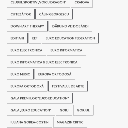
CLUBUL SPORTIV „VOICU DRAGON”
CRAIOVA
CUTEZĂTOR
CĂLIN GEORGESCU
DOWN ART THERAPY
DĂRUIND VEI DOBÂNDI
EDIȚIA III
EEF
EURO EDUCATION FEDERATION
EURO ELECTRONICA
EURO INFORMATICA
EURO INFORMATICA & EURO ELECTRONICA
EURO MUSIC
EUROPA ORTODOXĂ
EUROPA ORTODOXĂ
FESTIVALUL DE ARTE
GALA PREMIILOR "EURO EDUCATION"
GALA „EURO EDUCATION”
GORJ
GORJUL
IULIANA GOREA-COSTIN
MAGAZIN CRITIC