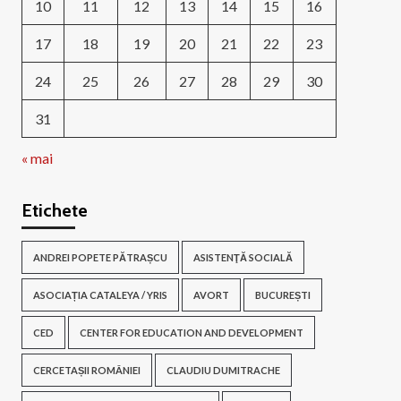
10
11
12
13
14
15
16
17
18
19
20
21
22
23
24
25
26
27
28
29
30
31
« mai
Etichete
ANDREI POPETE PĂTRAȘCU
ASISTENŢĂ SOCIALĂ
ASOCIAȚIA CATALEYA / YRIS
AVORT
BUCUREȘTI
CED
CENTER FOR EDUCATION AND DEVELOPMENT
CERCETAȘII ROMÂNIEI
CLAUDIU DUMITRACHE