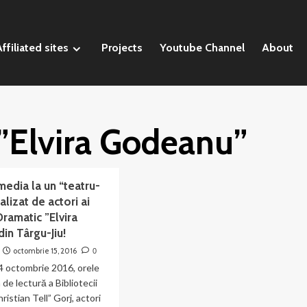
ffiliated sites
Projects
Youtube Channel
About
 ”Elvira Godeanu”
media la un “teatru-
alizat de actori ai
Dramatic ”Elvira
in Târgu-Jiu!
octombrie 15, 2016
0
 octombrie 2016, orele
a de lectură a Bibliotecii
istian Tell” Gorj, actori