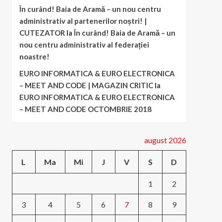
În curând! Baia de Aramă – un nou centru
administrativ al partenerilor noștri! |
CUTEZATOR
la
În curând! Baia de Aramă – un
nou centru administrativ al federației
noastre!
EURO INFORMATICA & EURO ELECTRONICA
– MEET AND CODE | MAGAZIN CRITIC
la
EURO INFORMATICA & EURO ELECTRONICA
– MEET AND CODE OCTOMBRIE 2018
august 2026
L
Ma
Mi
J
V
S
D
1
2
3
4
5
6
7
8
9