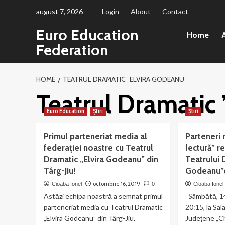
Sari
august 7, 2026
Login
About
Contact
la
Euro Education
conținut
Home
A
Federation
HOME
TEATRUL DRAMATIC ”ELVIRA GODEANU”
Teatrul Dramatic
Euro Education
Știri
Știri
Primul parteneriat media al
Parteneri 
federației noastre cu Teatrul
lectură” re
Dramatic „Elvira Godeanu” din
Teatrului 
Târg-Jiu!
Godeanu”d
octombrie 16, 2019
Cioaba Ionel
0
Cioaba Ionel
Astăzi echipa noastră a semnat primul
Sâmbătă, 14
parteneriat media cu Teatrul Dramatic
20:15, la Sal
„Elvira Godeanu” din Târg-Jiu,
Județene „Chr