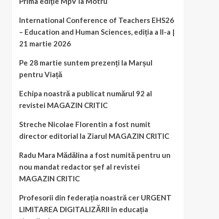
Prima ediţie MpV la Motru
International Conference of Teachers EHS26
– Education and Human Sciences, ediția a II-a |
21 martie 2026
Pe 28 martie suntem prezenți la Marșul
pentru Viață
Echipa noastră a publicat numărul 92 al
revistei MAGAZIN CRITIC
Streche Nicolae Florentin a fost numit
director editorial la Ziarul MAGAZIN CRITIC
Radu Mara Mădălina a fost numită pentru un
nou mandat redactor șef al revistei
MAGAZIN CRITIC
Profesorii din federația noastră cer URGENT
LIMITAREA DIGITALIZĂRII în educația