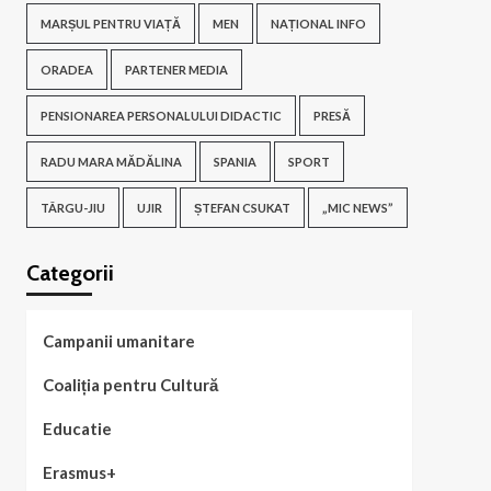
MARȘUL PENTRU VIAȚĂ
MEN
NAȚIONAL INFO
ORADEA
PARTENER MEDIA
PENSIONAREA PERSONALULUI DIDACTIC
PRESĂ
RADU MARA MĂDĂLINA
SPANIA
SPORT
TÂRGU-JIU
UJIR
ȘTEFAN CSUKAT
„MIC NEWS”
Categorii
Campanii umanitare
Coaliția pentru Cultură
Educatie
Erasmus+