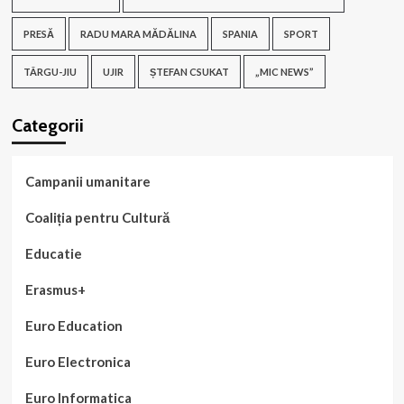
PRESĂ
RADU MARA MĂDĂLINA
SPANIA
SPORT
TÂRGU-JIU
UJIR
ȘTEFAN CSUKAT
„MIC NEWS”
Categorii
Campanii umanitare
Coaliția pentru Cultură
Educatie
Erasmus+
Euro Education
Euro Electronica
Euro Informatica