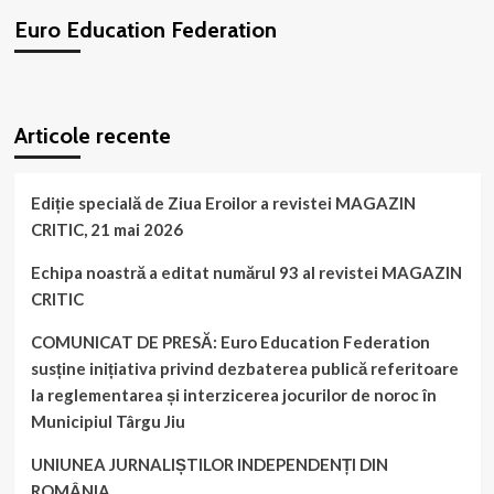
din
Euro Education Federation
Ucraina!
În
nordul
Bucovinei
WordPress
booking
plugin
și
Articole recente
sudul
Basarabiei
sunt
cel
Ediție specială de Ziua Eroilor a revistei MAGAZIN
puțin
CRITIC, 21 mai 2026
400.000
de
Echipa noastră a editat numărul 93 al revistei MAGAZIN
români!
CRITIC
COMUNICAT DE PRESĂ: Euro Education Federation
susține inițiativa privind dezbaterea publică referitoare
la reglementarea și interzicerea jocurilor de noroc în
Municipiul Târgu Jiu
UNIUNEA JURNALIȘTILOR INDEPENDENȚI DIN
ROMÂNIA