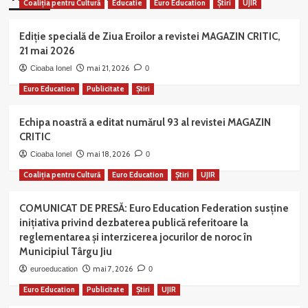
Coaliția pentru Cultură
Educatie
Euro Education
Știri
UJIR
Ediție specială de Ziua Eroilor a revistei MAGAZIN CRITIC,
21 mai 2026
mai 21, 2026
Cioaba Ionel
0
Euro Education
Publicitate
Știri
Echipa noastră a editat numărul 93 al revistei MAGAZIN
CRITIC
mai 18, 2026
Cioaba Ionel
0
Coaliția pentru Cultură
Euro Education
Știri
UJIR
COMUNICAT DE PRESĂ: Euro Education Federation susține
inițiativa privind dezbaterea publică referitoare la
reglementarea și interzicerea jocurilor de noroc în
Municipiul Târgu Jiu
mai 7, 2026
euroeducation
0
Euro Education
Publicitate
Știri
UJIR