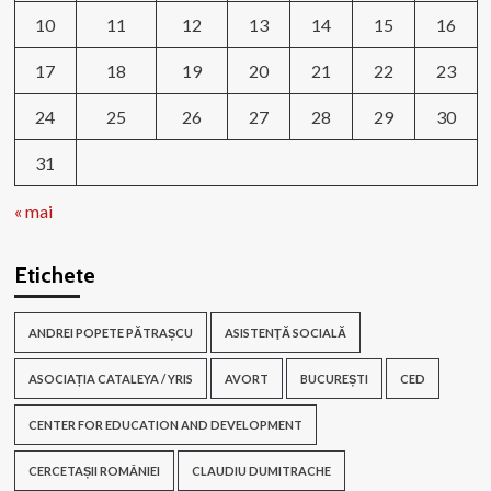
10
11
12
13
14
15
16
17
18
19
20
21
22
23
24
25
26
27
28
29
30
31
« mai
Etichete
ANDREI POPETE PĂTRAȘCU
ASISTENŢĂ SOCIALĂ
ASOCIAȚIA CATALEYA / YRIS
AVORT
BUCUREȘTI
CED
CENTER FOR EDUCATION AND DEVELOPMENT
CERCETAȘII ROMÂNIEI
CLAUDIU DUMITRACHE