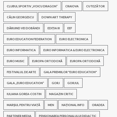
CLUBUL SPORTIV „VOICU DRAGON”
CRAIOVA
CUTEZĂTOR
CĂLIN GEORGESCU
DOWN ART THERAPY
DĂRUIND VEI DOBÂNDI
EDIȚIA III
EEF
EURO EDUCATION FEDERATION
EURO ELECTRONICA
EURO INFORMATICA
EURO INFORMATICA & EURO ELECTRONICA
EURO MUSIC
EUROPA ORTODOXĂ
EUROPA ORTODOXĂ
FESTIVALUL DE ARTE
GALA PREMIILOR "EURO EDUCATION"
GALA „EURO EDUCATION”
GORJ
GORJUL
IULIANA GOREA-COSTIN
MAGAZIN CRITIC
MARȘUL PENTRU VIAȚĂ
MEN
NAȚIONAL INFO
ORADEA
PARTENER MEDIA
PENSIONAREA PERSONALULUI DIDACTIC