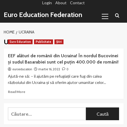
Login
About
Contact
Sari
la
Primary
Euro Education Federation
conținut
Menu
HOME
UCRAINA
Ucraina
Euro Education
Publicitate
Știri
EEF alături de românii din Ucraina! În nordul Bucovinei
și sudul Basarabiei sunt cel puțin 400.000 de români!
martie 16, 2022
euroeducation
0
Ajută-ne să: – îi ajutăm pe refugiații care fug din calea
războiului din Ucraina și să oferim ajutor umanitar celor...
Read
Read More
more
about
EEF
Caută
alături
după:
de
românii