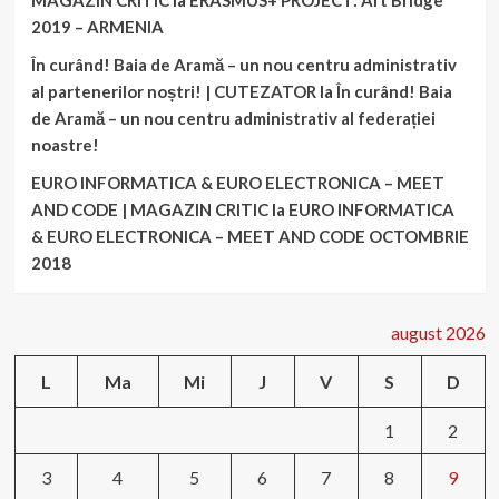
MAGAZIN CRITIC
la
ERASMUS+ PROJECT: Art Bridge
2019 – ARMENIA
În curând! Baia de Aramă – un nou centru administrativ
al partenerilor noștri! | CUTEZATOR
la
În curând! Baia
de Aramă – un nou centru administrativ al federației
noastre!
EURO INFORMATICA & EURO ELECTRONICA – MEET
AND CODE | MAGAZIN CRITIC
la
EURO INFORMATICA
& EURO ELECTRONICA – MEET AND CODE OCTOMBRIE
2018
august 2026
L
Ma
Mi
J
V
S
D
1
2
3
4
5
6
7
8
9