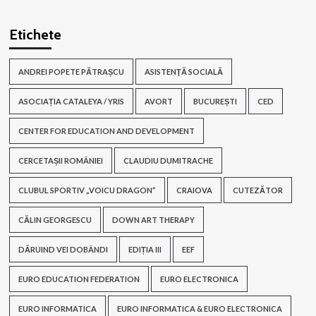
Etichete
ANDREI POPETE PĂTRAȘCU
ASISTENŢĂ SOCIALĂ
ASOCIAȚIA CATALEYA / YRIS
AVORT
BUCUREȘTI
CED
CENTER FOR EDUCATION AND DEVELOPMENT
CERCETAȘII ROMÂNIEI
CLAUDIU DUMITRACHE
CLUBUL SPORTIV „VOICU DRAGON”
CRAIOVA
CUTEZĂTOR
CĂLIN GEORGESCU
DOWN ART THERAPY
DĂRUIND VEI DOBÂNDI
EDIȚIA III
EEF
EURO EDUCATION FEDERATION
EURO ELECTRONICA
EURO INFORMATICA
EURO INFORMATICA & EURO ELECTRONICA