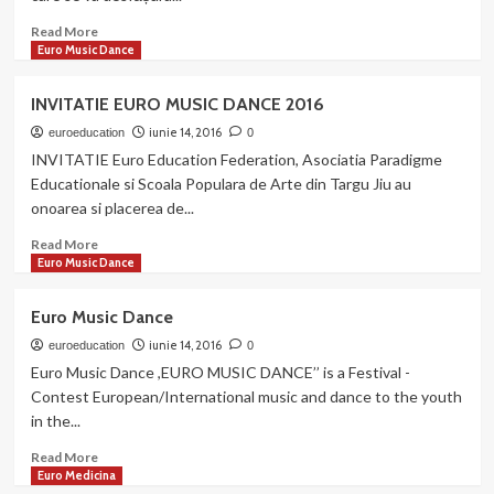
Read
Read More
more
Euro Music Dance
about
INTERMEZZO
INVITATIE EURO MUSIC DANCE 2016
2016
–
iunie 14, 2016
euroeducation
0
INVITATION
INVITATIE Euro Education Federation, Asociatia Paradigme
Educationale si Scoala Populara de Arte din Targu Jiu au
onoarea si placerea de...
Read
Read More
more
Euro Music Dance
about
INVITATIE
Euro Music Dance
EURO
MUSIC
iunie 14, 2016
euroeducation
0
DANCE
Euro Music Dance ,EURO MUSIC DANCE’’ is a Festival -
2016
Contest European/International music and dance to the youth
in the...
Read
Read More
more
Euro Medicina