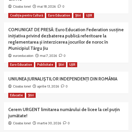
mai 18, 2026
Cioaba Ionel
0
Coaliția pentru Cultură
Euro Education
Știri
UJIR
COMUNICAT DE PRESĂ: Euro Education Federation susține
inițiativa privind dezbaterea publică referitoare la
reglementarea și interzicerea jocurilor de noroc în
Municipiul Târgu Jiu
mai 7, 2026
euroeducation
0
Euro Education
Publicitate
Știri
UJIR
UNIUNEA JURNALIȘTILOR INDEPENDENȚI DIN ROMÂNIA
aprilie 13, 2026
Cioaba Ionel
0
Educatie
Știri
Cerem URGENT limitarea numărului de licee la cel puțin
jumătate!
martie 30, 2026
Cioaba Ionel
0