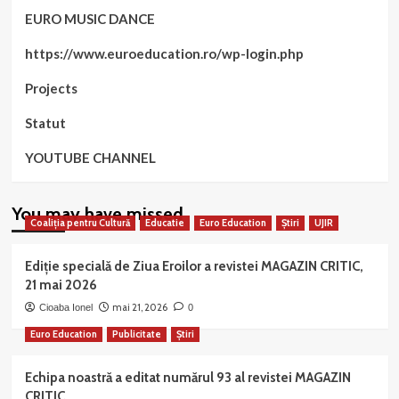
EURO MUSIC DANCE
https://www.euroeducation.ro/wp-login.php
Projects
Statut
YOUTUBE CHANNEL
You may have missed
Coaliția pentru Cultură
Educatie
Euro Education
Știri
UJIR
Ediție specială de Ziua Eroilor a revistei MAGAZIN CRITIC,
21 mai 2026
mai 21, 2026
Cioaba Ionel
0
Euro Education
Publicitate
Știri
Echipa noastră a editat numărul 93 al revistei MAGAZIN
CRITIC