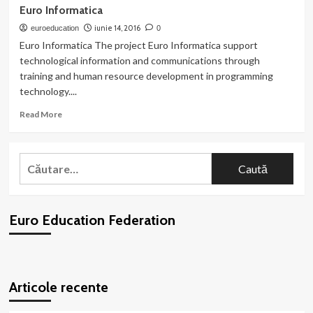
Euro
Euro Informatica
Electronica
iunie 14, 2016
euroeducation
0
Euro Informatica The project Euro Informatica support
technological information and communications through
training and human resource development in programming
technology....
Read
Read More
more
about
Euro
Caută
Informatica
după:
Euro Education Federation
WordPress
booking
plugin
Articole recente