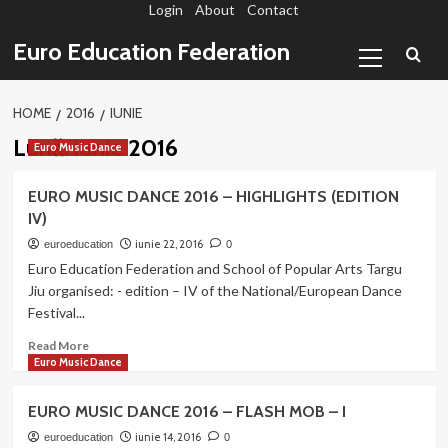
Login
About
Contact
Sari
la
Primary
Euro Education Federation
conținut
Menu
HOME
2016
IUNIE
Lună:
iunie 2016
Euro Music Dance
EURO MUSIC DANCE 2016 – HIGHLIGHTS (EDITION
IV)
iunie 22, 2016
euroeducation
0
Euro Education Federation and School of Popular Arts Targu
Jiu organised: - edition – IV of the National/European Dance
Festival...
Read
Read More
more
Euro Music Dance
about
EURO
EURO MUSIC DANCE 2016 – FLASH MOB – I
MUSIC
DANCE
iunie 14, 2016
euroeducation
0