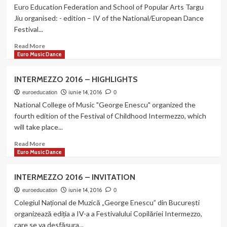
2016
Euro Education Federation and School of Popular Arts Targu
–
Jiu organised: - edition – IV of the National/European Dance
HIGHLIGHTS
Festival...
(EDITION
IV)
Read
Read More
more
Euro Music Dance
about
EURO
INTERMEZZO 2016 – HIGHLIGHTS
MUSIC
DANCE
iunie 14, 2016
euroeducation
0
2016
National College of Music "George Enescu" organized the
–
fourth edition of the Festival of Childhood Intermezzo, which
FLASH
will take place...
MOB
–
Read
Read More
I
more
Euro Music Dance
about
INTERMEZZO
INTERMEZZO 2016 – INVITATION
2016
–
iunie 14, 2016
euroeducation
0
HIGHLIGHTS
Colegiul Național de Muzică „George Enescu” din București
organizează ediția a IV-a a Festivalului Copilăriei Intermezzo,
care se va desfășura...