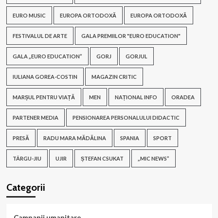
EURO MUSIC
EUROPA ORTODOXĂ
EUROPA ORTODOXĂ
FESTIVALUL DE ARTE
GALA PREMIILOR "EURO EDUCATION"
GALA „EURO EDUCATION”
GORJ
GORJUL
IULIANA GOREA-COSTIN
MAGAZIN CRITIC
MARȘUL PENTRU VIAȚĂ
MEN
NAȚIONAL INFO
ORADEA
PARTENER MEDIA
PENSIONAREA PERSONALULUI DIDACTIC
PRESĂ
RADU MARA MĂDĂLINA
SPANIA
SPORT
TÂRGU-JIU
UJIR
ȘTEFAN CSUKAT
„MIC NEWS”
Categorii
Campanii umanitare