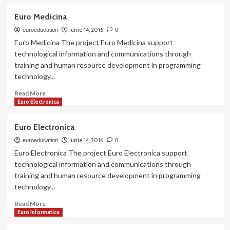
about
Euro
Euro Medicina
Music
Dance
iunie 14, 2016
euroeducation
0
Euro Medicina The project Euro Medicina support
technological information and communications through
training and human resource development in programming
technology...
Read
Read More
more
Euro Electronica
about
Euro
Euro Electronica
Medicina
iunie 14, 2016
euroeducation
0
Euro Electronica The project Euro Electronica support
technological information and communications through
training and human resource development in programming
technology...
Read
Read More
more
Euro Informatica
about