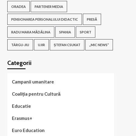
ORADEA
PARTENER MEDIA
PENSIONAREA PERSONALULUI DIDACTIC
PRESĂ
RADU MARA MĂDĂLINA
SPANIA
SPORT
TÂRGU-JIU
UJIR
ȘTEFAN CSUKAT
„MIC NEWS”
Categorii
Campanii umanitare
Coaliția pentru Cultură
Educatie
Erasmus+
Euro Education