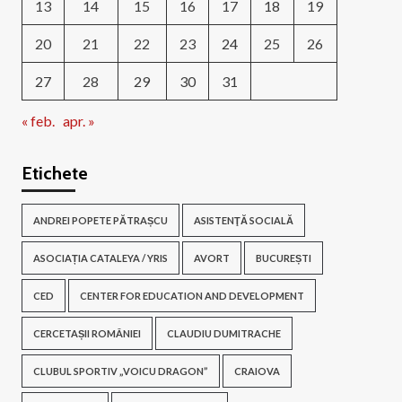
13
14
15
16
17
18
19
20
21
22
23
24
25
26
27
28
29
30
31
« feb.
apr. »
Etichete
ANDREI POPETE PĂTRAȘCU
ASISTENŢĂ SOCIALĂ
ASOCIAȚIA CATALEYA / YRIS
AVORT
BUCUREȘTI
CED
CENTER FOR EDUCATION AND DEVELOPMENT
CERCETAȘII ROMÂNIEI
CLAUDIU DUMITRACHE
CLUBUL SPORTIV „VOICU DRAGON”
CRAIOVA