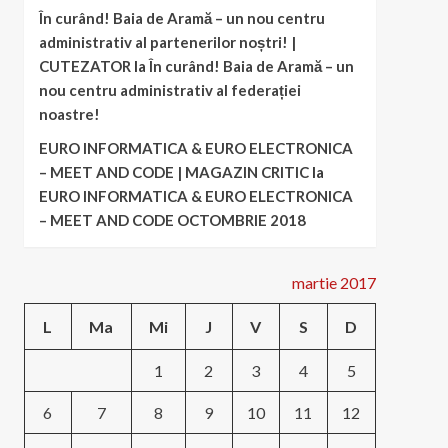
În curând! Baia de Aramă – un nou centru
administrativ al partenerilor noștri! |
CUTEZATOR
la
În curând! Baia de Aramă – un
nou centru administrativ al federației
noastre!
EURO INFORMATICA & EURO ELECTRONICA
– MEET AND CODE | MAGAZIN CRITIC
la
EURO INFORMATICA & EURO ELECTRONICA
– MEET AND CODE OCTOMBRIE 2018
martie 2017
L
Ma
Mi
J
V
S
D
1
2
3
4
5
6
7
8
9
10
11
12