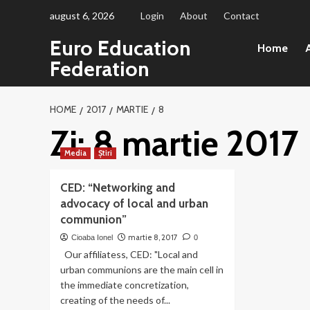
Sari
august 6, 2026
Login
About
Contact
la
Euro Education
conținut
Home
A
Federation
HOME
2017
MARTIE
8
Zi:
8 martie 2017
Media
Știri
CED: “Networking and
advocacy of local and urban
communion”
martie 8, 2017
Cioaba Ionel
0
Our affiliatess, CED: "Local and
urban communions are the main cell in
the immediate concretization,
creating of the needs of...