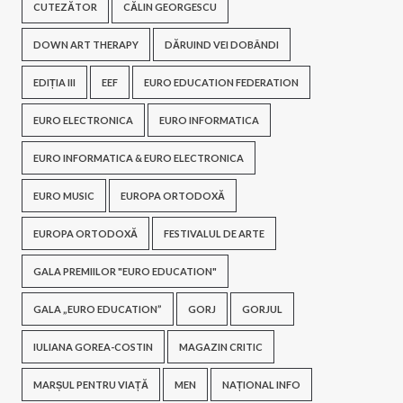
CUTEZĂTOR
CĂLIN GEORGESCU
DOWN ART THERAPY
DĂRUIND VEI DOBÂNDI
EDIȚIA III
EEF
EURO EDUCATION FEDERATION
EURO ELECTRONICA
EURO INFORMATICA
EURO INFORMATICA & EURO ELECTRONICA
EURO MUSIC
EUROPA ORTODOXĂ
EUROPA ORTODOXĂ
FESTIVALUL DE ARTE
GALA PREMIILOR "EURO EDUCATION"
GALA „EURO EDUCATION”
GORJ
GORJUL
IULIANA GOREA-COSTIN
MAGAZIN CRITIC
MARȘUL PENTRU VIAȚĂ
MEN
NAȚIONAL INFO