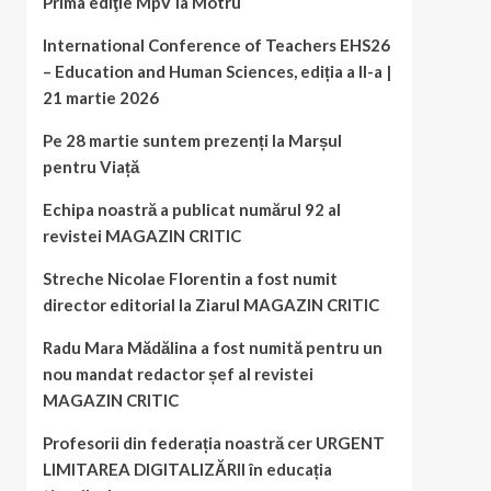
Prima ediţie MpV la Motru
International Conference of Teachers EHS26
– Education and Human Sciences, ediția a II-a |
21 martie 2026
Pe 28 martie suntem prezenți la Marșul
pentru Viață
Echipa noastră a publicat numărul 92 al
revistei MAGAZIN CRITIC
Streche Nicolae Florentin a fost numit
director editorial la Ziarul MAGAZIN CRITIC
Radu Mara Mădălina a fost numită pentru un
nou mandat redactor șef al revistei
MAGAZIN CRITIC
Profesorii din federația noastră cer URGENT
LIMITAREA DIGITALIZĂRII în educația