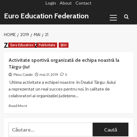
Login
About
Contact
Sari
la
Primary
Euro Education Federation
conținut
Menu
HOME
2019
MAI
21
Zi:
21 mai 2019
Euro Education
Publicitate
Știri
Activitate sportivă organizată de echipa noastră la
Târgu-Jiu!
mai 21, 2019
Plesu Catalin
0
Ultima activitate a echipei noastre în Dealul Târgu-Jiului
a reprezentat un real succes pentru noi, în calitate de
colaboratori ai organizației județene...
Read
Read More
more
about
Activitate
Caută
sportivă
după:
organizată