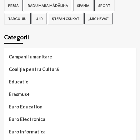
PRESĂ
RADU MARA MĂDĂLINA
SPANIA
SPORT
TÂRGU-JIU
UJIR
ȘTEFAN CSUKAT
„MIC NEWS”
Categorii
Campanii umanitare
Coaliția pentru Cultură
Educatie
Erasmus+
Euro Education
Euro Electronica
Euro Informatica