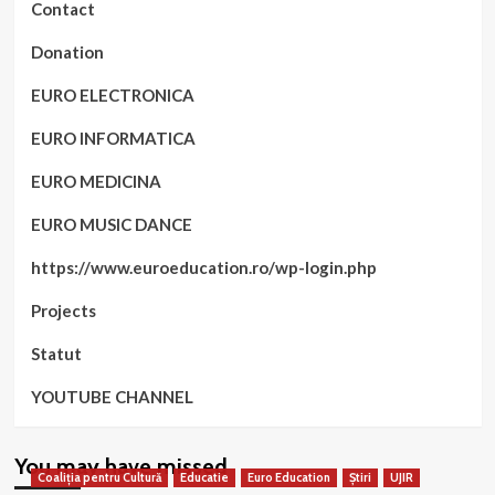
Contact
Donation
EURO ELECTRONICA
EURO INFORMATICA
EURO MEDICINA
EURO MUSIC DANCE
https://www.euroeducation.ro/wp-login.php
Projects
Statut
YOUTUBE CHANNEL
You may have missed
Coaliția pentru Cultură
Educatie
Euro Education
Știri
UJIR