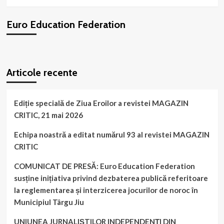
de
echipa
Euro Education Federation
noastră
la
Târgu-
Jiu!
WordPress
booking
plugin
Articole recente
Ediție specială de Ziua Eroilor a revistei MAGAZIN
CRITIC, 21 mai 2026
Echipa noastră a editat numărul 93 al revistei MAGAZIN
CRITIC
COMUNICAT DE PRESĂ: Euro Education Federation
susține inițiativa privind dezbaterea publică referitoare
la reglementarea și interzicerea jocurilor de noroc în
Municipiul Târgu Jiu
UNIUNEA JURNALIȘTILOR INDEPENDENȚI DIN