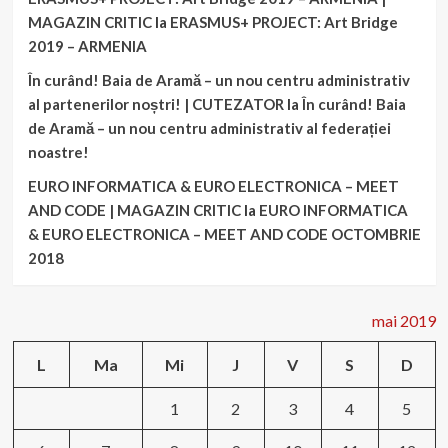
MAGAZIN CRITIC
la
ERASMUS+ PROJECT: Art Bridge
2019 – ARMENIA
În curând! Baia de Aramă – un nou centru administrativ
al partenerilor noștri! | CUTEZATOR
la
În curând! Baia
de Aramă – un nou centru administrativ al federației
noastre!
EURO INFORMATICA & EURO ELECTRONICA – MEET
AND CODE | MAGAZIN CRITIC
la
EURO INFORMATICA
& EURO ELECTRONICA – MEET AND CODE OCTOMBRIE
2018
mai 2019
L
Ma
Mi
J
V
S
D
1
2
3
4
5