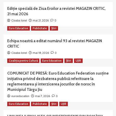
Ediție specială de Ziua Eroilor a revistei MAGAZIN CRITIC,
21 mai 2026
mai 21, 2026
Cioaba Ionel
0
Euro Education
Publicitate
Știri
Echipa noastră a editat numărul 93 al revistei MAGAZIN
CRITIC
mai 18, 2026
Cioaba Ionel
0
Coaliția pentru Cultură
Euro Education
Știri
UJIR
COMUNICAT DE PRESĂ: Euro Education Federation susține
inițiativa privind dezbaterea publică referitoare la
reglementarea și interzicerea jocurilor de noroc în
Municipiul Târgu Jiu
mai 7, 2026
euroeducation
0
Euro Education
Publicitate
Știri
UJIR