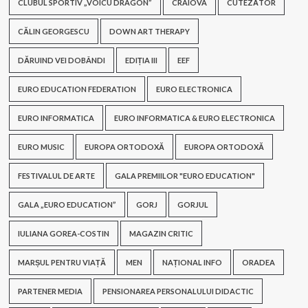
CLUBUL SPORTIV „VOICU DRAGON”
CRAIOVA
CUTEZĂTOR
CĂLIN GEORGESCU
DOWN ART THERAPY
DĂRUIND VEI DOBÂNDI
EDIȚIA III
EEF
EURO EDUCATION FEDERATION
EURO ELECTRONICA
EURO INFORMATICA
EURO INFORMATICA & EURO ELECTRONICA
EURO MUSIC
EUROPA ORTODOXĂ
EUROPA ORTODOXĂ
FESTIVALUL DE ARTE
GALA PREMIILOR "EURO EDUCATION"
GALA „EURO EDUCATION”
GORJ
GORJUL
IULIANA GOREA-COSTIN
MAGAZIN CRITIC
MARȘUL PENTRU VIAȚĂ
MEN
NAȚIONAL INFO
ORADEA
PARTENER MEDIA
PENSIONAREA PERSONALULUI DIDACTIC