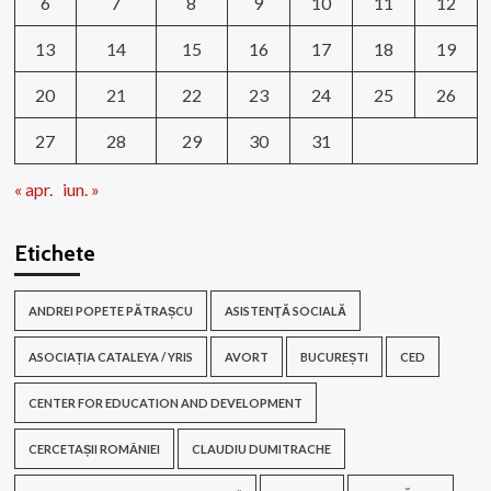
6
7
8
9
10
11
12
13
14
15
16
17
18
19
20
21
22
23
24
25
26
27
28
29
30
31
« apr.
iun. »
Etichete
ANDREI POPETE PĂTRAȘCU
ASISTENŢĂ SOCIALĂ
ASOCIAȚIA CATALEYA / YRIS
AVORT
BUCUREȘTI
CED
CENTER FOR EDUCATION AND DEVELOPMENT
CERCETAȘII ROMÂNIEI
CLAUDIU DUMITRACHE