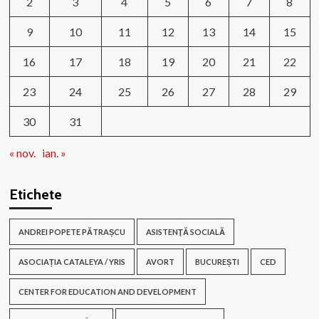
2
3
4
5
6
7
8
9
10
11
12
13
14
15
16
17
18
19
20
21
22
23
24
25
26
27
28
29
30
31
« nov.
ian. »
Etichete
ANDREI POPETE PĂTRAȘCU
ASISTENŢĂ SOCIALĂ
ASOCIAȚIA CATALEYA / YRIS
AVORT
BUCUREȘTI
CED
CENTER FOR EDUCATION AND DEVELOPMENT