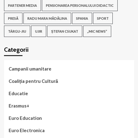
PARTENER MEDIA
PENSIONAREA PERSONALULUI DIDACTIC
PRESĂ
RADU MARA MĂDĂLINA
SPANIA
SPORT
TÂRGU-JIU
UJIR
ȘTEFAN CSUKAT
„MIC NEWS”
Categorii
Campanii umanitare
Coaliția pentru Cultură
Educatie
Erasmus+
Euro Education
Euro Electronica