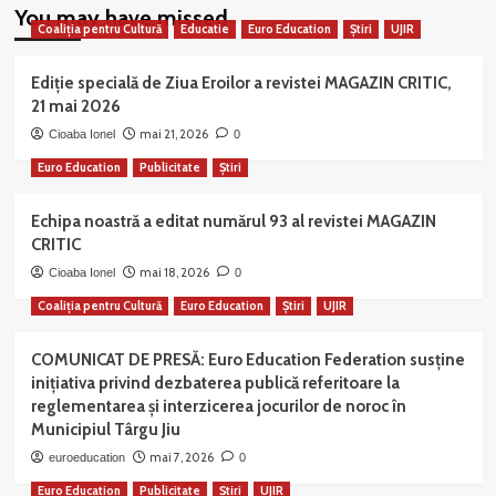
You may have missed
Coaliția pentru Cultură
Educatie
Euro Education
Știri
UJIR
Ediție specială de Ziua Eroilor a revistei MAGAZIN CRITIC,
21 mai 2026
mai 21, 2026
Cioaba Ionel
0
Euro Education
Publicitate
Știri
Echipa noastră a editat numărul 93 al revistei MAGAZIN
CRITIC
mai 18, 2026
Cioaba Ionel
0
Coaliția pentru Cultură
Euro Education
Știri
UJIR
COMUNICAT DE PRESĂ: Euro Education Federation susține
inițiativa privind dezbaterea publică referitoare la
reglementarea și interzicerea jocurilor de noroc în
Municipiul Târgu Jiu
mai 7, 2026
euroeducation
0
Euro Education
Publicitate
Știri
UJIR