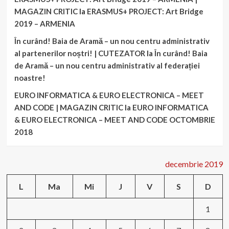
MAGAZIN CRITIC
la
ERASMUS+ PROJECT: Art Bridge
2019 – ARMENIA
În curând! Baia de Aramă – un nou centru administrativ
al partenerilor noștri! | CUTEZATOR
la
În curând! Baia
de Aramă – un nou centru administrativ al federației
noastre!
EURO INFORMATICA & EURO ELECTRONICA – MEET
AND CODE | MAGAZIN CRITIC
la
EURO INFORMATICA
& EURO ELECTRONICA – MEET AND CODE OCTOMBRIE
2018
decembrie 2019
L
Ma
Mi
J
V
S
D
1