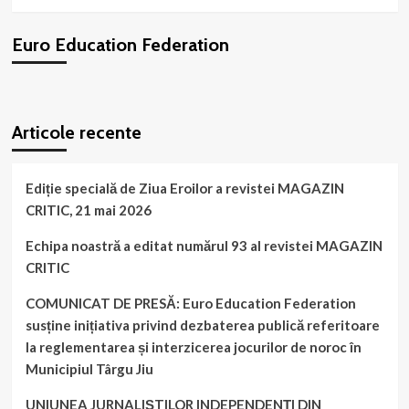
proiectul
social
Euro Education Federation
“Dăruind
vei
dobândi”!
WordPress
booking
plugin
Articole recente
Ediție specială de Ziua Eroilor a revistei MAGAZIN
CRITIC, 21 mai 2026
Echipa noastră a editat numărul 93 al revistei MAGAZIN
CRITIC
COMUNICAT DE PRESĂ: Euro Education Federation
susține inițiativa privind dezbaterea publică referitoare
la reglementarea și interzicerea jocurilor de noroc în
Municipiul Târgu Jiu
UNIUNEA JURNALIȘTILOR INDEPENDENȚI DIN