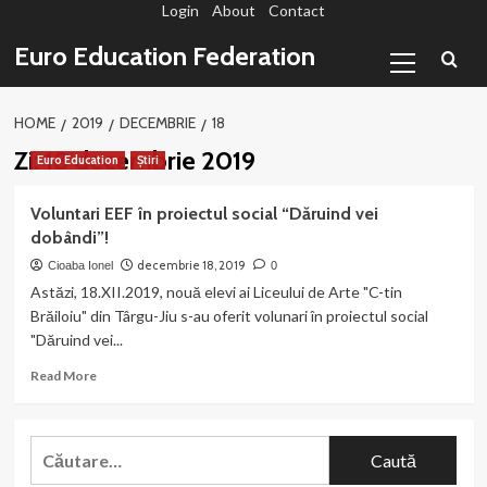
Login
About
Contact
Sari
la
Primary
Euro Education Federation
conținut
Menu
HOME
2019
DECEMBRIE
18
Zi:
18 decembrie 2019
Euro Education
Știri
Voluntari EEF în proiectul social “Dăruind vei
dobândi”!
decembrie 18, 2019
Cioaba Ionel
0
Astăzi, 18.XII.2019, nouă elevi ai Liceului de Arte "C-tin
Brăiloiu" din Târgu-Jiu s-au oferit volunari în proiectul social
"Dăruind vei...
Read
Read More
more
about
Voluntari
Caută
EEF
după:
în