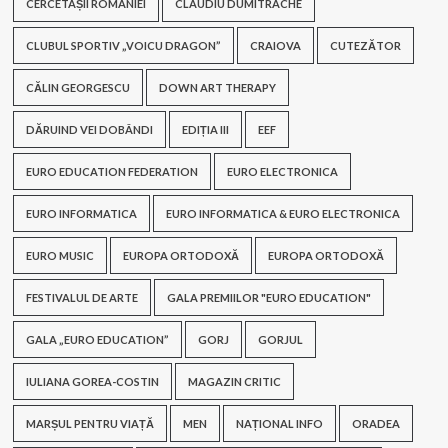
CERCETAȘII ROMÂNIEI
CLAUDIU DUMITRACHE
CLUBUL SPORTIV „VOICU DRAGON”
CRAIOVA
CUTEZĂTOR
CĂLIN GEORGESCU
DOWN ART THERAPY
DĂRUIND VEI DOBÂNDI
EDIȚIA III
EEF
EURO EDUCATION FEDERATION
EURO ELECTRONICA
EURO INFORMATICA
EURO INFORMATICA & EURO ELECTRONICA
EURO MUSIC
EUROPA ORTODOXĂ
EUROPA ORTODOXĂ
FESTIVALUL DE ARTE
GALA PREMIILOR "EURO EDUCATION"
GALA „EURO EDUCATION”
GORJ
GORJUL
IULIANA GOREA-COSTIN
MAGAZIN CRITIC
MARȘUL PENTRU VIAȚĂ
MEN
NAȚIONAL INFO
ORADEA