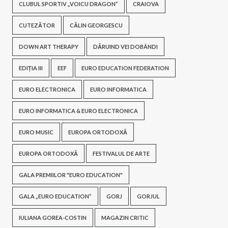
CLUBUL SPORTIV „VOICU DRAGON”
CRAIOVA
CUTEZĂTOR
CĂLIN GEORGESCU
DOWN ART THERAPY
DĂRUIND VEI DOBÂNDI
EDIȚIA III
EEF
EURO EDUCATION FEDERATION
EURO ELECTRONICA
EURO INFORMATICA
EURO INFORMATICA & EURO ELECTRONICA
EURO MUSIC
EUROPA ORTODOXĂ
EUROPA ORTODOXĂ
FESTIVALUL DE ARTE
GALA PREMIILOR "EURO EDUCATION"
GALA „EURO EDUCATION”
GORJ
GORJUL
IULIANA GOREA-COSTIN
MAGAZIN CRITIC