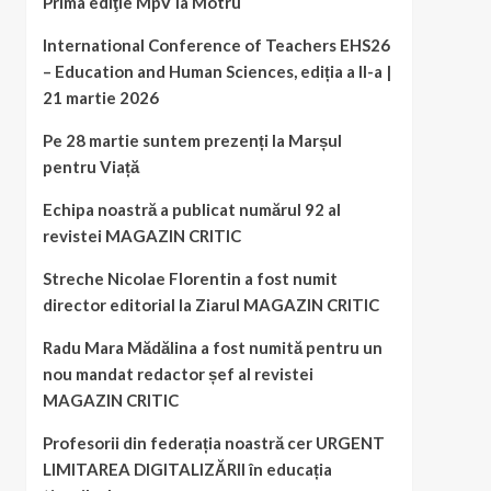
Prima ediţie MpV la Motru
International Conference of Teachers EHS26
– Education and Human Sciences, ediția a II-a |
21 martie 2026
Pe 28 martie suntem prezenți la Marșul
pentru Viață
Echipa noastră a publicat numărul 92 al
revistei MAGAZIN CRITIC
Streche Nicolae Florentin a fost numit
director editorial la Ziarul MAGAZIN CRITIC
Radu Mara Mădălina a fost numită pentru un
nou mandat redactor șef al revistei
MAGAZIN CRITIC
Profesorii din federația noastră cer URGENT
LIMITAREA DIGITALIZĂRII în educația