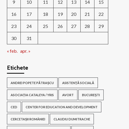
9
10
11
12
13
14
15
16
17
18
19
20
21
22
23
24
25
26
27
28
29
30
31
« feb.
apr. »
Etichete
ANDREI POPETE PĂTRAȘCU
ASISTENŢĂ SOCIALĂ
ASOCIAȚIA CATALEYA / YRIS
AVORT
BUCUREȘTI
CED
CENTER FOR EDUCATION AND DEVELOPMENT
CERCETAȘII ROMÂNIEI
CLAUDIU DUMITRACHE