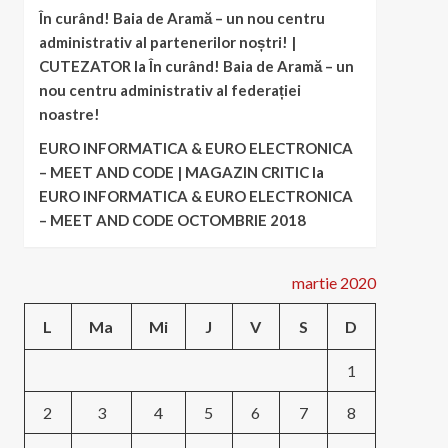
În curând! Baia de Aramă – un nou centru
administrativ al partenerilor noștri! |
CUTEZATOR
la
În curând! Baia de Aramă – un
nou centru administrativ al federației
noastre!
EURO INFORMATICA & EURO ELECTRONICA
– MEET AND CODE | MAGAZIN CRITIC
la
EURO INFORMATICA & EURO ELECTRONICA
– MEET AND CODE OCTOMBRIE 2018
martie 2020
L
Ma
Mi
J
V
S
D
1
2
3
4
5
6
7
8