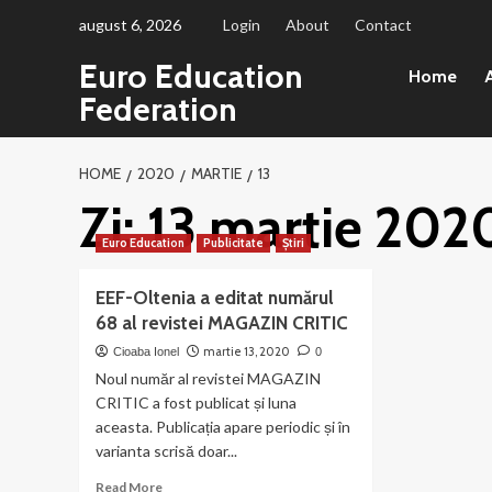
Sari
august 6, 2026
Login
About
Contact
la
Euro Education
conținut
Home
A
Federation
HOME
2020
MARTIE
13
Zi:
13 martie 202
Euro Education
Publicitate
Știri
EEF-Oltenia a editat numărul
68 al revistei MAGAZIN CRITIC
martie 13, 2020
Cioaba Ionel
0
Noul număr al revistei MAGAZIN
CRITIC a fost publicat și luna
aceasta. Publicația apare periodic și în
varianta scrisă doar...
Read
Read More