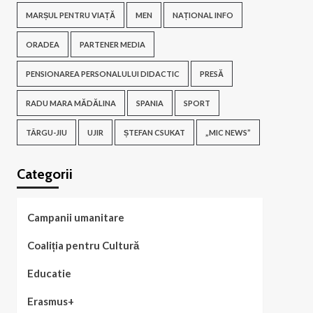
MARȘUL PENTRU VIAȚĂ
MEN
NAȚIONAL INFO
ORADEA
PARTENER MEDIA
PENSIONAREA PERSONALULUI DIDACTIC
PRESĂ
RADU MARA MĂDĂLINA
SPANIA
SPORT
TÂRGU-JIU
UJIR
ȘTEFAN CSUKAT
„MIC NEWS”
Categorii
Campanii umanitare
Coaliția pentru Cultură
Educatie
Erasmus+