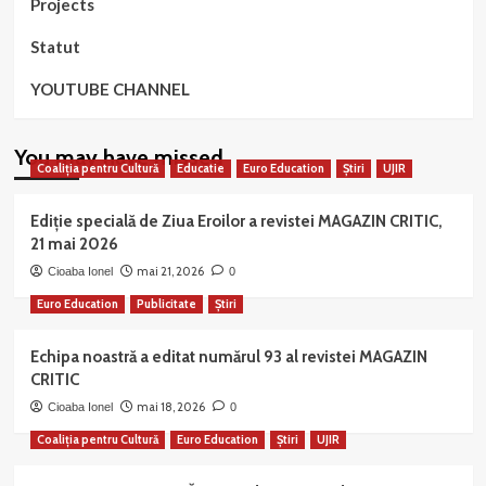
Projects
Statut
YOUTUBE CHANNEL
You may have missed
Coaliția pentru Cultură
Educatie
Euro Education
Știri
UJIR
Ediție specială de Ziua Eroilor a revistei MAGAZIN CRITIC,
21 mai 2026
mai 21, 2026
Cioaba Ionel
0
Euro Education
Publicitate
Știri
Echipa noastră a editat numărul 93 al revistei MAGAZIN
CRITIC
mai 18, 2026
Cioaba Ionel
0
Coaliția pentru Cultură
Euro Education
Știri
UJIR