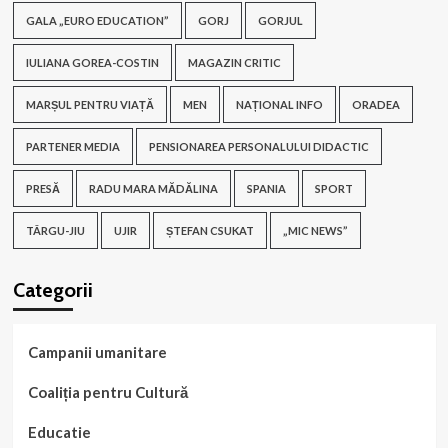
GALA „EURO EDUCATION”
GORJ
GORJUL
IULIANA GOREA-COSTIN
MAGAZIN CRITIC
MARȘUL PENTRU VIAȚĂ
MEN
NAȚIONAL INFO
ORADEA
PARTENER MEDIA
PENSIONAREA PERSONALULUI DIDACTIC
PRESĂ
RADU MARA MĂDĂLINA
SPANIA
SPORT
TÂRGU-JIU
UJIR
ȘTEFAN CSUKAT
„MIC NEWS”
Categorii
Campanii umanitare
Coaliția pentru Cultură
Educatie