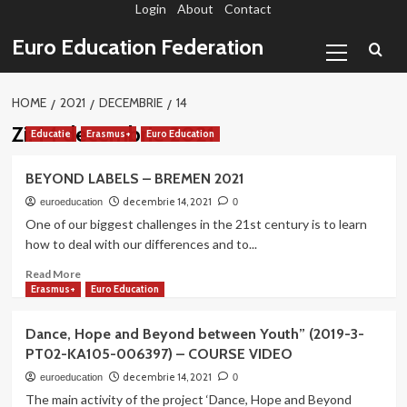
Login
About
Contact
Sari
la
Primary
Euro Education Federation
conținut
Menu
HOME
2021
DECEMBRIE
14
Zi:
14 decembrie 2021
Educatie
Erasmus+
Euro Education
BEYOND LABELS – BREMEN 2021
decembrie 14, 2021
euroeducation
0
One of our biggest challenges in the 21st century is to learn
how to deal with our differences and to...
Read
Read More
more
Erasmus+
Euro Education
about
BEYOND
Dance, Hope and Beyond between Youth” (2019-3-
LABELS
PT02-KA105-006397) – COURSE VIDEO
–
BREMEN
decembrie 14, 2021
euroeducation
0
2021
The main activity of the project ‘Dance, Hope and Beyond