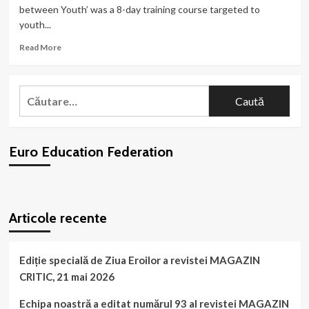
between Youth’ was a 8-day training course targeted to
youth...
Read
Read More
more
about
Dance,
Caută
Hope
după:
and
Beyond
between
Euro Education Federation
Youth”
(2019-
3-
PT02-
WordPress
booking
plugin
KA105-
Articole recente
006397)
–
COURSE
VIDEO
Ediție specială de Ziua Eroilor a revistei MAGAZIN
CRITIC, 21 mai 2026
Echipa noastră a editat numărul 93 al revistei MAGAZIN