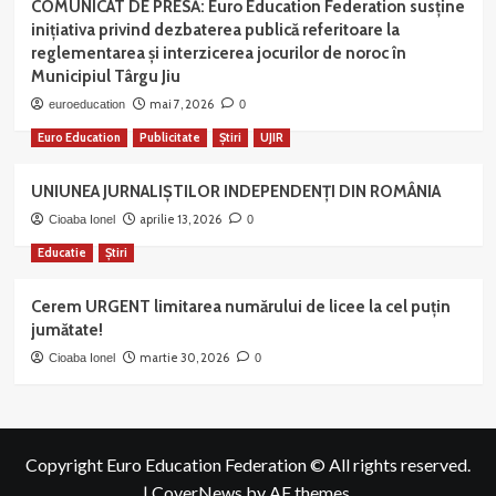
COMUNICAT DE PRESĂ: Euro Education Federation susține
inițiativa privind dezbaterea publică referitoare la
reglementarea și interzicerea jocurilor de noroc în
Municipiul Târgu Jiu
mai 7, 2026
euroeducation
0
Euro Education
Publicitate
Știri
UJIR
UNIUNEA JURNALIȘTILOR INDEPENDENȚI DIN ROMÂNIA
aprilie 13, 2026
Cioaba Ionel
0
Educatie
Știri
Cerem URGENT limitarea numărului de licee la cel puțin
jumătate!
martie 30, 2026
Cioaba Ionel
0
Copyright Euro Education Federation © All rights reserved.
|
CoverNews
by AF themes.