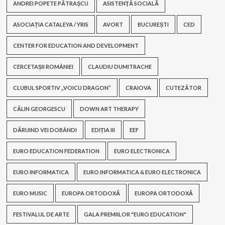
ANDREI POPETE PĂTRAȘCU
ASISTENŢĂ SOCIALĂ
ASOCIAȚIA CATALEYA / YRIS
AVORT
BUCUREȘTI
CED
CENTER FOR EDUCATION AND DEVELOPMENT
CERCETAȘII ROMÂNIEI
CLAUDIU DUMITRACHE
CLUBUL SPORTIV „VOICU DRAGON”
CRAIOVA
CUTEZĂTOR
CĂLIN GEORGESCU
DOWN ART THERAPY
DĂRUIND VEI DOBÂNDI
EDIȚIA III
EEF
EURO EDUCATION FEDERATION
EURO ELECTRONICA
EURO INFORMATICA
EURO INFORMATICA & EURO ELECTRONICA
EURO MUSIC
EUROPA ORTODOXĂ
EUROPA ORTODOXĂ
FESTIVALUL DE ARTE
GALA PREMIILOR "EURO EDUCATION"