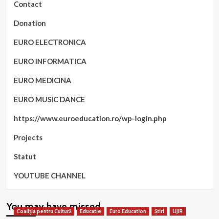
Contact
Donation
EURO ELECTRONICA
EURO INFORMATICA
EURO MEDICINA
EURO MUSIC DANCE
https://www.euroeducation.ro/wp-login.php
Projects
Statut
YOUTUBE CHANNEL
You may have missed
Coaliția pentru Cultură
Educatie
Euro Education
Știri
UJIR