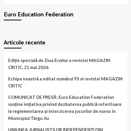
6
al
Euro Education Federation
revistei
,,EUROPA
ORTODOXĂ”
–
WordPress
booking
plugin
supliment
Articole recente
al
revistei
MAGAZIN
CRITIC
Ediție specială de Ziua Eroilor a revistei MAGAZIN
CRITIC, 21 mai 2026
Echipa noastră a editat numărul 93 al revistei MAGAZIN
CRITIC
COMUNICAT DE PRESĂ: Euro Education Federation
susține inițiativa privind dezbaterea publică referitoare
la reglementarea și interzicerea jocurilor de noroc în
Municipiul Târgu Jiu
UNIUNEA JURNALIȘTILOR INDEPENDENȚI DIN