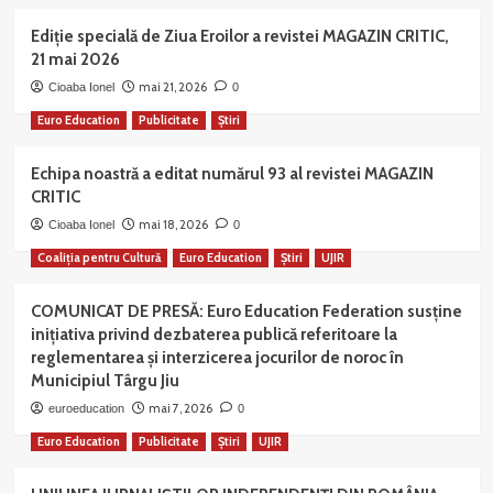
Ediție specială de Ziua Eroilor a revistei MAGAZIN CRITIC,
21 mai 2026
mai 21, 2026
Cioaba Ionel
0
Euro Education
Publicitate
Știri
Echipa noastră a editat numărul 93 al revistei MAGAZIN
CRITIC
mai 18, 2026
Cioaba Ionel
0
Coaliția pentru Cultură
Euro Education
Știri
UJIR
COMUNICAT DE PRESĂ: Euro Education Federation susține
inițiativa privind dezbaterea publică referitoare la
reglementarea și interzicerea jocurilor de noroc în
Municipiul Târgu Jiu
mai 7, 2026
euroeducation
0
Euro Education
Publicitate
Știri
UJIR