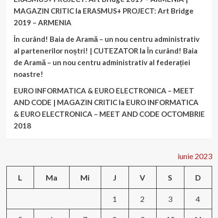
MAGAZIN CRITIC
la
ERASMUS+ PROJECT: Art Bridge
2019 – ARMENIA
În curând! Baia de Aramă – un nou centru administrativ
al partenerilor noștri! | CUTEZATOR
la
În curând! Baia
de Aramă – un nou centru administrativ al federației
noastre!
EURO INFORMATICA & EURO ELECTRONICA – MEET
AND CODE | MAGAZIN CRITIC
la
EURO INFORMATICA
& EURO ELECTRONICA – MEET AND CODE OCTOMBRIE
2018
iunie 2023
L
Ma
Mi
J
V
S
D
1
2
3
4