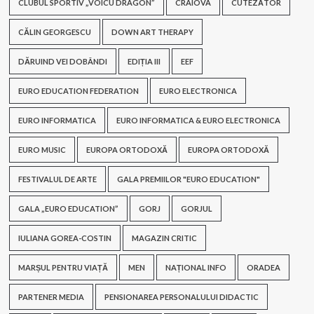
CLUBUL SPORTIV „VOICU DRAGON”
CRAIOVA
CUTEZĂTOR
CĂLIN GEORGESCU
DOWN ART THERAPY
DĂRUIND VEI DOBÂNDI
EDIȚIA III
EEF
EURO EDUCATION FEDERATION
EURO ELECTRONICA
EURO INFORMATICA
EURO INFORMATICA & EURO ELECTRONICA
EURO MUSIC
EUROPA ORTODOXĂ
EUROPA ORTODOXĂ
FESTIVALUL DE ARTE
GALA PREMIILOR "EURO EDUCATION"
GALA „EURO EDUCATION”
GORJ
GORJUL
IULIANA GOREA-COSTIN
MAGAZIN CRITIC
MARȘUL PENTRU VIAȚĂ
MEN
NAȚIONAL INFO
ORADEA
PARTENER MEDIA
PENSIONAREA PERSONALULUI DIDACTIC