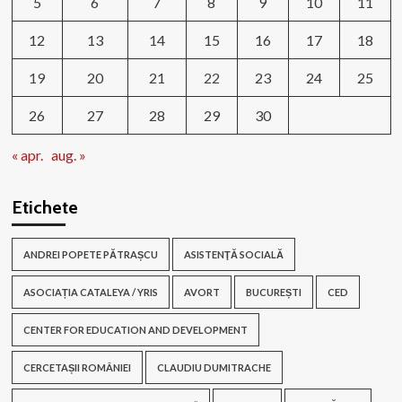
5
6
7
8
9
10
11
12
13
14
15
16
17
18
19
20
21
22
23
24
25
26
27
28
29
30
« apr.
aug. »
Etichete
ANDREI POPETE PĂTRAȘCU
ASISTENŢĂ SOCIALĂ
ASOCIAȚIA CATALEYA / YRIS
AVORT
BUCUREȘTI
CED
CENTER FOR EDUCATION AND DEVELOPMENT
CERCETAȘII ROMÂNIEI
CLAUDIU DUMITRACHE