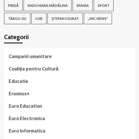
PRESĂ
RADU MARA MĂDĂLINA
SPANIA
SPORT
TÂRGU-JIU
UJIR
ȘTEFAN CSUKAT
„MIC NEWS”
Categorii
Campanii umanitare
Coaliția pentru Cultură
Educatie
Erasmus+
Euro Education
Euro Electronica
Euro Informatica