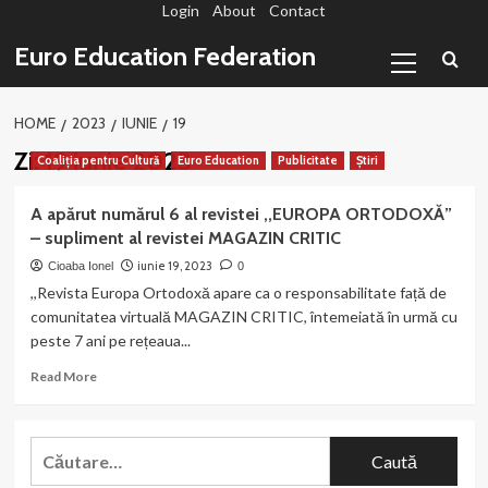
Login
About
Contact
Sari
la
Primary
Euro Education Federation
conținut
Menu
HOME
2023
IUNIE
19
Zi:
19 iunie 2023
Coaliția pentru Cultură
Euro Education
Publicitate
Știri
A apărut numărul 6 al revistei ,,EUROPA ORTODOXĂ”
– supliment al revistei MAGAZIN CRITIC
iunie 19, 2023
Cioaba Ionel
0
,,Revista Europa Ortodoxă apare ca o responsabilitate față de
comunitatea virtuală MAGAZIN CRITIC, întemeiată în urmă cu
peste 7 ani pe rețeaua...
Read
Read More
more
about
A
Caută
apărut
după:
numărul