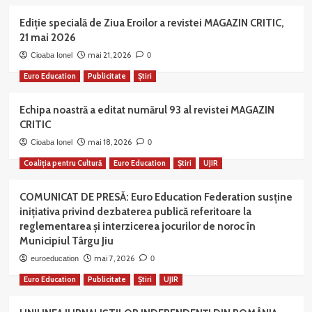
Ediție specială de Ziua Eroilor a revistei MAGAZIN CRITIC,
21 mai 2026
mai 21, 2026
Cioaba Ionel
0
Euro Education
Publicitate
Știri
Echipa noastră a editat numărul 93 al revistei MAGAZIN
CRITIC
mai 18, 2026
Cioaba Ionel
0
Coaliția pentru Cultură
Euro Education
Știri
UJIR
COMUNICAT DE PRESĂ: Euro Education Federation susține
inițiativa privind dezbaterea publică referitoare la
reglementarea și interzicerea jocurilor de noroc în
Municipiul Târgu Jiu
mai 7, 2026
euroeducation
0
Euro Education
Publicitate
Știri
UJIR