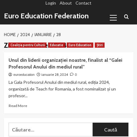
Login
About
Contact
Sari
la
Primary
Euro Education Federation
conținut
Menu
HOME
2024
IANUARIE
28
Zi:
28 ianuarie 2024
Coaliția pentru Cultură
Educatie
Euro Education
Știri
Unul din liderii organizației noastre, finalist al “Galei
Profesorul Anului din mediul rural”
ianuarie 28, 2024
euroeducation
0
La Gala Profesorul Anului din mediul rural, ediția 2024,
organizată de Teach for Romania, a fost nominalizat și un
profesor...
Read
Read More
more
about
Unul
Caută
din
după:
liderii