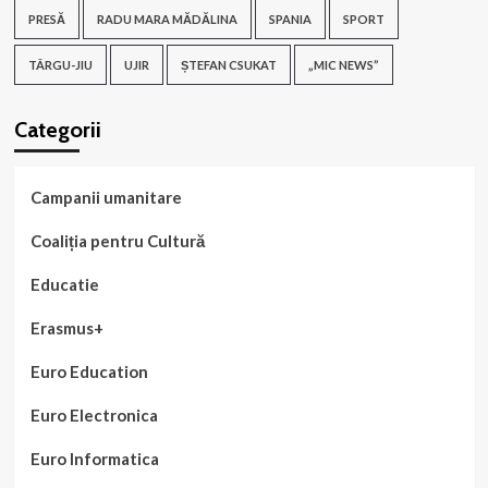
PRESĂ
RADU MARA MĂDĂLINA
SPANIA
SPORT
TÂRGU-JIU
UJIR
ȘTEFAN CSUKAT
„MIC NEWS”
Categorii
Campanii umanitare
Coaliția pentru Cultură
Educatie
Erasmus+
Euro Education
Euro Electronica
Euro Informatica