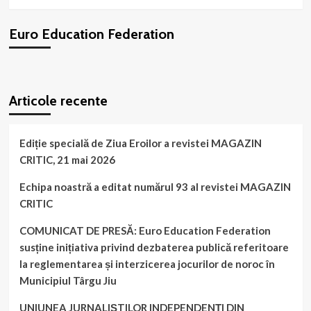
organizației
noastre,
Euro Education Federation
finalist
al
“Galei
Profesorul
WordPress
booking
plugin
Anului
Articole recente
din
mediul
rural”
Ediție specială de Ziua Eroilor a revistei MAGAZIN
CRITIC, 21 mai 2026
Echipa noastră a editat numărul 93 al revistei MAGAZIN
CRITIC
COMUNICAT DE PRESĂ: Euro Education Federation
susține inițiativa privind dezbaterea publică referitoare
la reglementarea și interzicerea jocurilor de noroc în
Municipiul Târgu Jiu
UNIUNEA JURNALIȘTILOR INDEPENDENȚI DIN