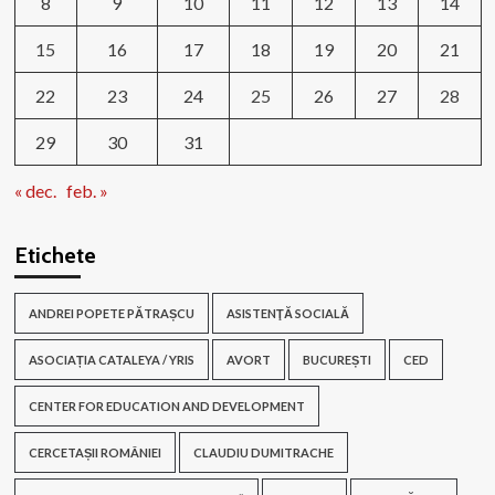
8
9
10
11
12
13
14
15
16
17
18
19
20
21
22
23
24
25
26
27
28
29
30
31
« dec.
feb. »
Etichete
ANDREI POPETE PĂTRAȘCU
ASISTENŢĂ SOCIALĂ
ASOCIAȚIA CATALEYA / YRIS
AVORT
BUCUREȘTI
CED
CENTER FOR EDUCATION AND DEVELOPMENT
CERCETAȘII ROMÂNIEI
CLAUDIU DUMITRACHE