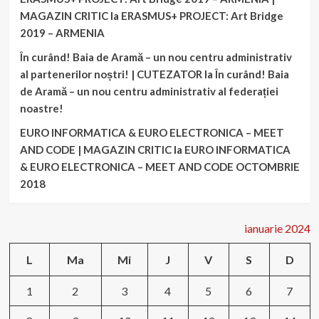
MAGAZIN CRITIC
la
ERASMUS+ PROJECT: Art Bridge
2019 – ARMENIA
În curând! Baia de Aramă – un nou centru administrativ
al partenerilor noștri! | CUTEZATOR
la
În curând! Baia
de Aramă – un nou centru administrativ al federației
noastre!
EURO INFORMATICA & EURO ELECTRONICA – MEET
AND CODE | MAGAZIN CRITIC
la
EURO INFORMATICA
& EURO ELECTRONICA – MEET AND CODE OCTOMBRIE
2018
ianuarie 2024
L
Ma
Mi
J
V
S
D
1
2
3
4
5
6
7