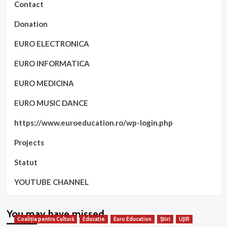
Contact
Donation
EURO ELECTRONICA
EURO INFORMATICA
EURO MEDICINA
EURO MUSIC DANCE
https://www.euroeducation.ro/wp-login.php
Projects
Statut
YOUTUBE CHANNEL
You may have missed
Coaliția pentru Cultură
Educatie
Euro Education
Știri
UJIR