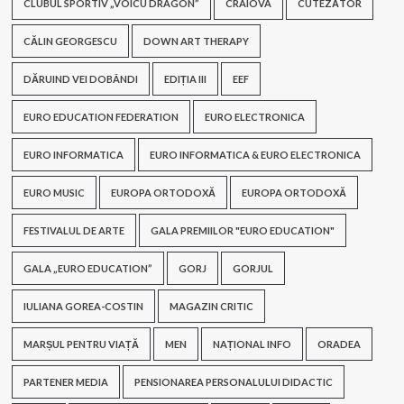
CLUBUL SPORTIV „VOICU DRAGON”
CRAIOVA
CUTEZĂTOR
CĂLIN GEORGESCU
DOWN ART THERAPY
DĂRUIND VEI DOBÂNDI
EDIȚIA III
EEF
EURO EDUCATION FEDERATION
EURO ELECTRONICA
EURO INFORMATICA
EURO INFORMATICA & EURO ELECTRONICA
EURO MUSIC
EUROPA ORTODOXĂ
EUROPA ORTODOXĂ
FESTIVALUL DE ARTE
GALA PREMIILOR "EURO EDUCATION"
GALA „EURO EDUCATION”
GORJ
GORJUL
IULIANA GOREA-COSTIN
MAGAZIN CRITIC
MARȘUL PENTRU VIAȚĂ
MEN
NAȚIONAL INFO
ORADEA
PARTENER MEDIA
PENSIONAREA PERSONALULUI DIDACTIC