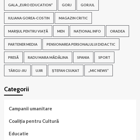
GALA „EURO EDUCATION”
GORJ
GORJUL
IULIANA GOREA-COSTIN
MAGAZIN CRITIC
MARȘUL PENTRU VIAȚĂ
MEN
NAȚIONAL INFO
ORADEA
PARTENER MEDIA
PENSIONAREA PERSONALULUI DIDACTIC
PRESĂ
RADU MARA MĂDĂLINA
SPANIA
SPORT
TÂRGU-JIU
UJIR
ȘTEFAN CSUKAT
„MIC NEWS”
Categorii
Campanii umanitare
Coaliția pentru Cultură
Educatie