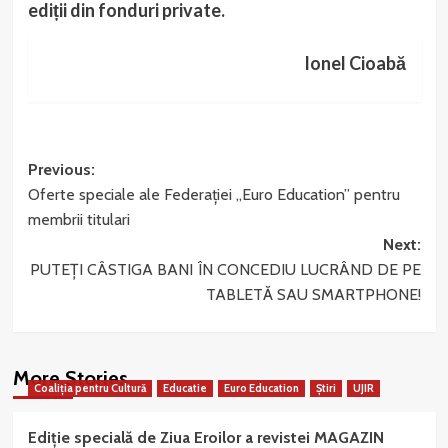
ediții din fonduri private.
Ionel Cioabă
Post
Previous:
Oferte speciale ale Federației „Euro Education” pentru
navigation
membrii titulari
Next:
PUTEŢI CÂSTIGA BANI ÎN CONCEDIU LUCRÂND DE PE
TABLETĂ SAU SMARTPHONE!
More Stories
Coaliția pentru Cultură
Educatie
Euro Education
Știri
UJIR
Ediție specială de Ziua Eroilor a revistei MAGAZIN