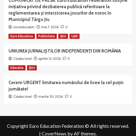
COMUNICAT DE PRESĂ: Euro Education Federation susține
inițiativa privind dezbaterea publică referitoare la
reglementarea și interzicerea jocurilor de noroc în
Municipiul Târgu Jiu
mai 7, 2026
euroeducation
0
Euro Education
Publicitate
Știri
UJIR
UNIUNEA JURNALIȘTILOR INDEPENDENȚI DIN ROMÂNIA
aprilie 13, 2026
Cioaba Ionel
0
Educatie
Știri
Cerem URGENT limitarea numărului de licee la cel puțin
jumătate!
martie 30, 2026
Cioaba Ionel
0
Copyright Euro Education Federation © All rights reserved.
|
CoverNews
by AF themes.