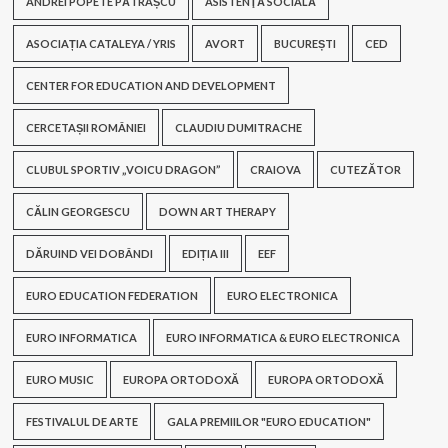
ANDREI POPETE PĂTRAȘCU
ASISTENŢĂ SOCIALĂ
ASOCIAȚIA CATALEYA / YRIS
AVORT
BUCUREȘTI
CED
CENTER FOR EDUCATION AND DEVELOPMENT
CERCETAȘII ROMÂNIEI
CLAUDIU DUMITRACHE
CLUBUL SPORTIV „VOICU DRAGON”
CRAIOVA
CUTEZĂTOR
CĂLIN GEORGESCU
DOWN ART THERAPY
DĂRUIND VEI DOBÂNDI
EDIȚIA III
EEF
EURO EDUCATION FEDERATION
EURO ELECTRONICA
EURO INFORMATICA
EURO INFORMATICA & EURO ELECTRONICA
EURO MUSIC
EUROPA ORTODOXĂ
EUROPA ORTODOXĂ
FESTIVALUL DE ARTE
GALA PREMIILOR "EURO EDUCATION"