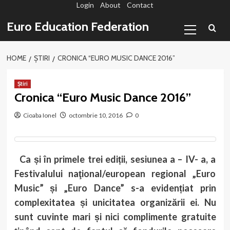
Login
About
Contact
Sari
la
Primary
Euro Education Federation
conținut
Menu
HOME
ȘTIRI
CRONICA “EURO MUSIC DANCE 2016”
Știri
Cronica “Euro Music Dance 2016”
Cioaba Ionel
octombrie 10, 2016
0
Ca și în primele trei ediții, sesiunea a – IV- a, a
Festivalului naţional/european regional „Euro
Music” și „Euro Dance” s-a evidențiat prin
complexitatea și unicitatea organizării ei. Nu
sunt cuvinte mari și nici complimente gratuite