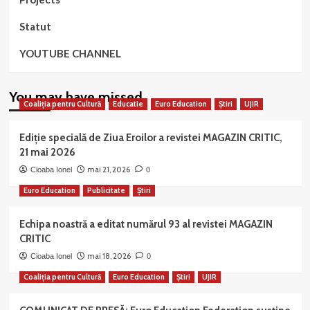
Statut
YOUTUBE CHANNEL
You may have missed
Coaliția pentru Cultură
Educatie
Euro Education
Știri
UJIR
Ediție specială de Ziua Eroilor a revistei MAGAZIN CRITIC,
21 mai 2026
mai 21, 2026
Cioaba Ionel
0
Euro Education
Publicitate
Știri
Echipa noastră a editat numărul 93 al revistei MAGAZIN
CRITIC
mai 18, 2026
Cioaba Ionel
0
Coaliția pentru Cultură
Euro Education
Știri
UJIR