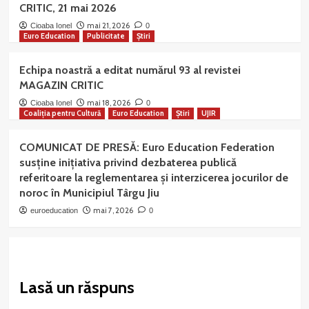
CRITIC, 21 mai 2026
mai 21, 2026
Cioaba Ionel
0
Euro Education
Publicitate
Știri
Echipa noastră a editat numărul 93 al revistei
MAGAZIN CRITIC
mai 18, 2026
Cioaba Ionel
0
Coaliția pentru Cultură
Euro Education
Știri
UJIR
COMUNICAT DE PRESĂ: Euro Education Federation
susține inițiativa privind dezbaterea publică
referitoare la reglementarea și interzicerea jocurilor de
noroc în Municipiul Târgu Jiu
mai 7, 2026
euroeducation
0
Lasă un răspuns