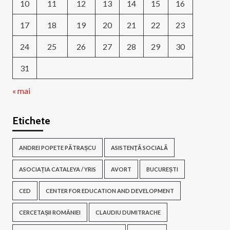
10
11
12
13
14
15
16
17
18
19
20
21
22
23
24
25
26
27
28
29
30
31
« mai
Etichete
ANDREI POPETE PĂTRAȘCU
ASISTENŢĂ SOCIALĂ
ASOCIAȚIA CATALEYA / YRIS
AVORT
BUCUREȘTI
CED
CENTER FOR EDUCATION AND DEVELOPMENT
CERCETAȘII ROMÂNIEI
CLAUDIU DUMITRACHE