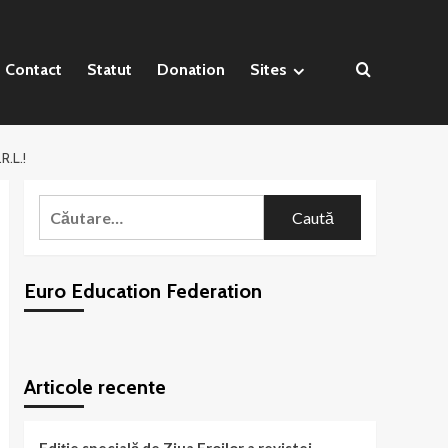
Contact
Statut
Donation
Sites
.L.!
Caută
după:
Euro Education Federation
WordPress
booking
plugin
Articole recente