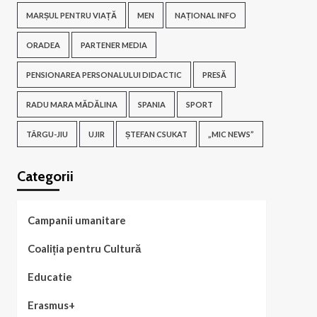
MARȘUL PENTRU VIAȚĂ
MEN
NAȚIONAL INFO
ORADEA
PARTENER MEDIA
PENSIONAREA PERSONALULUI DIDACTIC
PRESĂ
RADU MARA MĂDĂLINA
SPANIA
SPORT
TÂRGU-JIU
UJIR
ȘTEFAN CSUKAT
„MIC NEWS”
Categorii
Campanii umanitare
Coaliția pentru Cultură
Educatie
Erasmus+