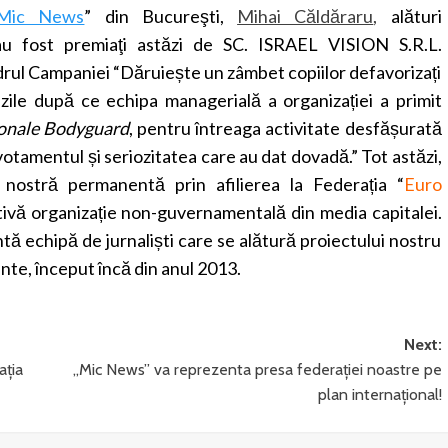
Mic News
” din Bucureşti,
Mihai Căldăraru
,
alături
au fost premiaţi astăzi de SC. ISRAEL VISION S.R.L.
rul Campaniei “Dăruiește un zâmbet copiilor defavorizați
 zile după ce echipa managerială a organizației a primit
onale Bodyguard
, pentru întreaga activitate desfășurată
votamentul și seriozitatea care au dat dovadă.” Tot astăzi,
 nostră permanentă prin afilierea la Federația “
Euro
ctivă organizație non-guvernamentală din media capitalei.
ă echipă de jurnaliști care se alătură proiectului nostru
nte, început încă din anul 2013.
Next:
ația
„Mic News” va reprezenta presa federaţiei noastre pe
plan internaţional!