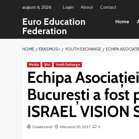
Sari
august 6, 2026
Login
About
Contact
la
Euro Education
conținut
Home
A
Federation
HOME
ERASMUS+
YOUTH EXCHANGE
ECHIPA ASOCIAȚIE
Media
Știri
Youth Exchange
Echipa Asociație
Bucureşti a fost
ISRAEL VISION S.
Cioaba Ionel
februarie 20, 2017
0