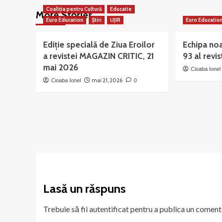
Coaliția pentru Cultură
Educatie
More Stories
Euro Education
Știri
UJIR
Euro Educatio
Ediție specială de Ziua Eroilor
Echipa noa
a revistei MAGAZIN CRITIC, 21
93 al rev
mai 2026
Cioaba Ionel
mai 21, 2026
Cioaba Ionel
0
Lasă un răspuns
Trebuie să fii
autentificat
pentru a publica un coment