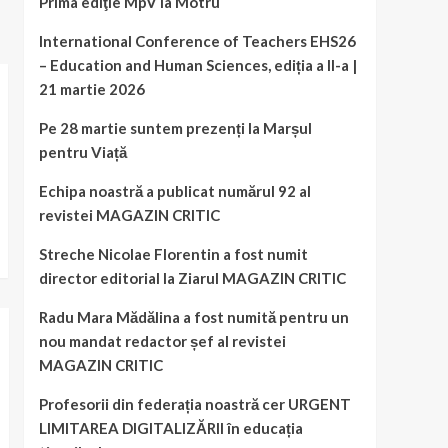
Prima ediţie MpV la Motru
International Conference of Teachers EHS26
– Education and Human Sciences, ediția a II-a |
21 martie 2026
Pe 28 martie suntem prezenți la Marșul
pentru Viață
Echipa noastră a publicat numărul 92 al
revistei MAGAZIN CRITIC
Streche Nicolae Florentin a fost numit
director editorial la Ziarul MAGAZIN CRITIC
Radu Mara Mădălina a fost numită pentru un
nou mandat redactor șef al revistei
MAGAZIN CRITIC
Profesorii din federația noastră cer URGENT
LIMITAREA DIGITALIZĂRII în educația