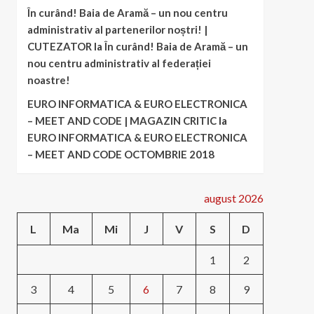
În curând! Baia de Aramă – un nou centru
administrativ al partenerilor noștri! |
CUTEZATOR
la
În curând! Baia de Aramă – un
nou centru administrativ al federației
noastre!
EURO INFORMATICA & EURO ELECTRONICA
– MEET AND CODE | MAGAZIN CRITIC
la
EURO INFORMATICA & EURO ELECTRONICA
– MEET AND CODE OCTOMBRIE 2018
august 2026
L
Ma
Mi
J
V
S
D
1
2
3
4
5
6
7
8
9