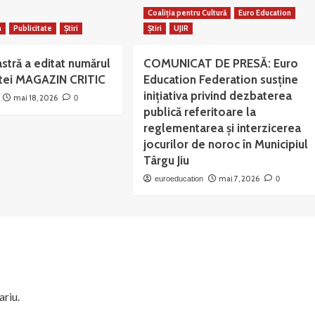
Coaliția pentru Cultură
Euro Education
n
Publicitate
Știri
Știri
UJIR
stră a editat numărul
COMUNICAT DE PRESĂ: Euro
istei MAGAZIN CRITIC
Education Federation susține
inițiativa privind dezbaterea
mai 18, 2026
0
publică referitoare la
reglementarea și interzicerea
jocurilor de noroc în Municipiul
Târgu Jiu
mai 7, 2026
euroeducation
0
ariu.