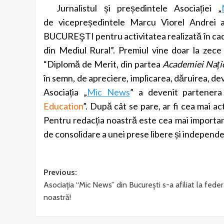
Jurnalistul și președintele Asociației „
de vicepreședintele Marcu Viorel Andrei 
BUCUREŞTI pentru activitatea realizată în cad
din Mediul Rural”. Premiul vine doar la zece
“Diplomă de Merit, din partea
Academiei Nați
în semn, de apreciere, implicarea, dăruirea, de
Asociația
„
Mic News
” a devenit partenera
Education
”. După cât se pare, ar fi cea mai a
Pentru redacția noastră este cea mai important
de consolidare a unei prese libere și independe
Post
Previous:
Asociația “Mic News” din București s-a afiliat la feder
navigation
noastră!