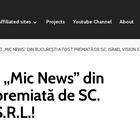
ffiliated sites
Projects
Youtube Channel
About
I „MIC NEWS” DIN BUCUREŞTI A FOST PREMIATĂ DE SC. ISRAEL VISION S.R
i „Mic News” din
 premiată de SC.
R.L.!