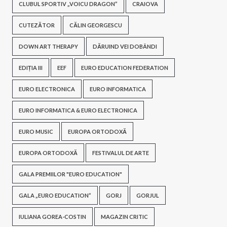
CLUBUL SPORTIV „VOICU DRAGON”
CRAIOVA
CUTEZĂTOR
CĂLIN GEORGESCU
DOWN ART THERAPY
DĂRUIND VEI DOBÂNDI
EDIȚIA III
EEF
EURO EDUCATION FEDERATION
EURO ELECTRONICA
EURO INFORMATICA
EURO INFORMATICA & EURO ELECTRONICA
EURO MUSIC
EUROPA ORTODOXĂ
EUROPA ORTODOXĂ
FESTIVALUL DE ARTE
GALA PREMIILOR "EURO EDUCATION"
GALA „EURO EDUCATION”
GORJ
GORJUL
IULIANA GOREA-COSTIN
MAGAZIN CRITIC