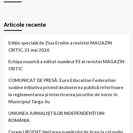
WordPress
booking
plugin
Articole recente
Ediție specială de Ziua Eroilor a revistei MAGAZIN
CRITIC, 21 mai 2026
Echipa noastră a editat numărul 93 al revistei MAGAZIN
CRITIC
COMUNICAT DE PRESĂ: Euro Education Federation
susține inițiativa privind dezbaterea publică referitoare
la reglementarea și interzicerea jocurilor de noroc în
Municipiul Târgu Jiu
UNIUNEA JURNALIȘTILOR INDEPENDENȚI DIN
ROMÂNIA
Cerem URGENT limitarea numărului de licee la cel puțin