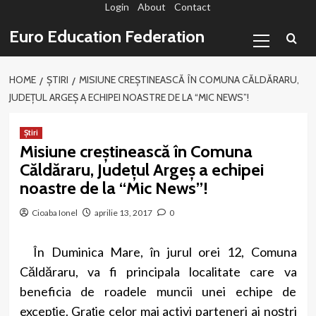
Login
About
Contact
Sari
la
Primary
Euro Education Federation
conținut
Menu
HOME
ȘTIRI
MISIUNE CREȘTINEASCĂ ÎN COMUNA CĂLDĂRARU,
JUDEȚUL ARGEȘ A ECHIPEI NOASTRE DE LA “MIC NEWS”!
Știri
Misiune creștinească în Comuna
Căldăraru, Județul Argeș a echipei
noastre de la “Mic News”!
Cioaba Ionel
aprilie 13, 2017
0
În Duminica Mare, în jurul orei 12, Comuna
Căldăraru, va fi principala localitate care va
beneficia de roadele muncii unei echipe de
excepție. Grație celor mai activi parteneri ai noștri