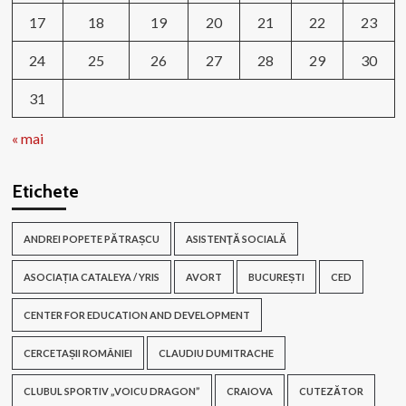
17
18
19
20
21
22
23
24
25
26
27
28
29
30
31
« mai
Etichete
ANDREI POPETE PĂTRAȘCU
ASISTENŢĂ SOCIALĂ
ASOCIAȚIA CATALEYA / YRIS
AVORT
BUCUREȘTI
CED
CENTER FOR EDUCATION AND DEVELOPMENT
CERCETAȘII ROMÂNIEI
CLAUDIU DUMITRACHE
CLUBUL SPORTIV „VOICU DRAGON”
CRAIOVA
CUTEZĂTOR