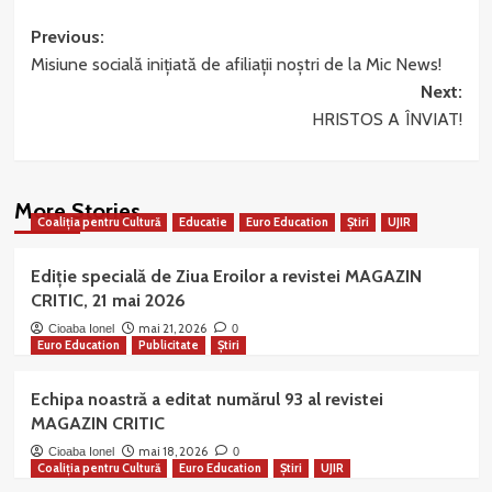
Post
Previous:
Misiune socială inițiată de afiliații noștri de la Mic News!
navigation
Next:
HRISTOS A ÎNVIAT!
More Stories
Coaliția pentru Cultură
Educatie
Euro Education
Știri
UJIR
Ediție specială de Ziua Eroilor a revistei MAGAZIN
CRITIC, 21 mai 2026
mai 21, 2026
Cioaba Ionel
0
Euro Education
Publicitate
Știri
Echipa noastră a editat numărul 93 al revistei
MAGAZIN CRITIC
mai 18, 2026
Cioaba Ionel
0
Coaliția pentru Cultură
Euro Education
Știri
UJIR