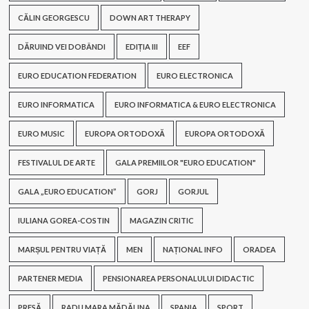
CĂLIN GEORGESCU
DOWN ART THERAPY
DĂRUIND VEI DOBÂNDI
EDIȚIA III
EEF
EURO EDUCATION FEDERATION
EURO ELECTRONICA
EURO INFORMATICA
EURO INFORMATICA & EURO ELECTRONICA
EURO MUSIC
EUROPA ORTODOXĂ
EUROPA ORTODOXĂ
FESTIVALUL DE ARTE
GALA PREMIILOR "EURO EDUCATION"
GALA „EURO EDUCATION”
GORJ
GORJUL
IULIANA GOREA-COSTIN
MAGAZIN CRITIC
MARȘUL PENTRU VIAȚĂ
MEN
NAȚIONAL INFO
ORADEA
PARTENER MEDIA
PENSIONAREA PERSONALULUI DIDACTIC
PRESĂ
RADU MARA MĂDĂLINA
SPANIA
SPORT