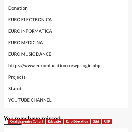
Donation
EURO ELECTRONICA
EURO INFORMATICA
EURO MEDICINA
EURO MUSIC DANCE
https://www.euroeducation.ro/wp-login.php
Projects
Statut
YOUTUBE CHANNEL
You may have missed
Coaliția pentru Cultură
Educatie
Euro Education
Știri
UJIR