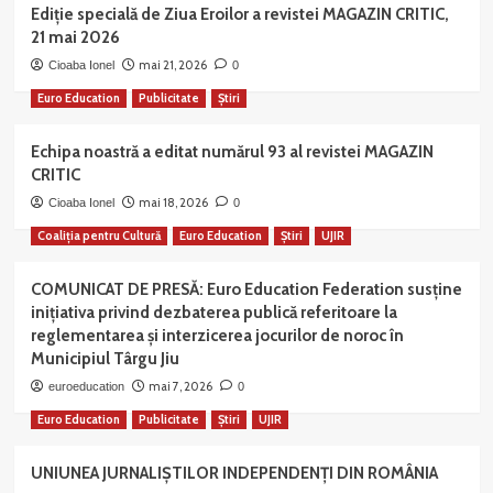
Ediție specială de Ziua Eroilor a revistei MAGAZIN CRITIC,
21 mai 2026
mai 21, 2026
Cioaba Ionel
0
Euro Education
Publicitate
Știri
Echipa noastră a editat numărul 93 al revistei MAGAZIN
CRITIC
mai 18, 2026
Cioaba Ionel
0
Coaliția pentru Cultură
Euro Education
Știri
UJIR
COMUNICAT DE PRESĂ: Euro Education Federation susține
inițiativa privind dezbaterea publică referitoare la
reglementarea și interzicerea jocurilor de noroc în
Municipiul Târgu Jiu
mai 7, 2026
euroeducation
0
Euro Education
Publicitate
Știri
UJIR
UNIUNEA JURNALIȘTILOR INDEPENDENȚI DIN ROMÂNIA