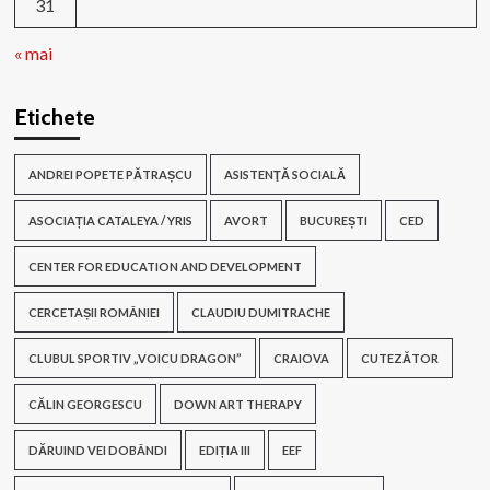
31
« mai
Etichete
ANDREI POPETE PĂTRAȘCU
ASISTENŢĂ SOCIALĂ
ASOCIAȚIA CATALEYA / YRIS
AVORT
BUCUREȘTI
CED
CENTER FOR EDUCATION AND DEVELOPMENT
CERCETAȘII ROMÂNIEI
CLAUDIU DUMITRACHE
CLUBUL SPORTIV „VOICU DRAGON”
CRAIOVA
CUTEZĂTOR
CĂLIN GEORGESCU
DOWN ART THERAPY
DĂRUIND VEI DOBÂNDI
EDIȚIA III
EEF