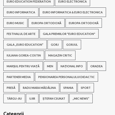
EURO EDUCATION FEDERATION
EURO ELECTRONICA
EURO INFORMATICA
EURO INFORMATICA & EURO ELECTRONICA
EURO MUSIC
EUROPA ORTODOXĂ
EUROPA ORTODOXĂ
FESTIVALUL DE ARTE
GALA PREMIILOR "EURO EDUCATION"
GALA „EURO EDUCATION”
GORJ
GORJUL
IULIANA GOREA-COSTIN
MAGAZIN CRITIC
MARȘUL PENTRU VIAȚĂ
MEN
NAȚIONAL INFO
ORADEA
PARTENER MEDIA
PENSIONAREA PERSONALULUI DIDACTIC
PRESĂ
RADU MARA MĂDĂLINA
SPANIA
SPORT
TÂRGU-JIU
UJIR
ȘTEFAN CSUKAT
„MIC NEWS”
Categorii