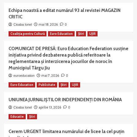
Echipa noastră a editat numărul 93 al revistei MAGAZIN
CRITIC
mai 18, 2026
Cioaba Ionel
0
Coaliția pentru Cultură
Euro Education
Știri
UJIR
COMUNICAT DE PRESĂ: Euro Education Federation susține
inițiativa privind dezbaterea publică referitoare la
reglementarea și interzicerea jocurilor de noroc în
Municipiul Târgu Jiu
mai 7, 2026
euroeducation
0
Euro Education
Publicitate
Știri
UJIR
UNIUNEA JURNALIȘTILOR INDEPENDENȚI DIN ROMÂNIA
aprilie 13, 2026
Cioaba Ionel
0
Educatie
Știri
Cerem URGENT limitarea numărului de licee la cel puțin