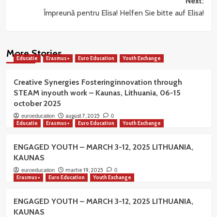
Next:
Împreună pentru Elisa! Helfen Sie bitte auf Elisa!
More Stories
Educatie
Erasmus+
Euro Education
Youth Exchange
Creative Synergies Fosteringinnovation through
STEAM inyouth work – Kaunas, Lithuania, 06-15
october 2025
august 7, 2025
euroeducation
0
Educatie
Erasmus+
Euro Education
Youth Exchange
ENGAGED YOUTH – MARCH 3-12, 2025 LITHUANIA,
KAUNAS
martie 19, 2025
euroeducation
0
Erasmus+
Euro Education
Youth Exchange
ENGAGED YOUTH – MARCH 3-12, 2025 LITHUANIA,
KAUNAS