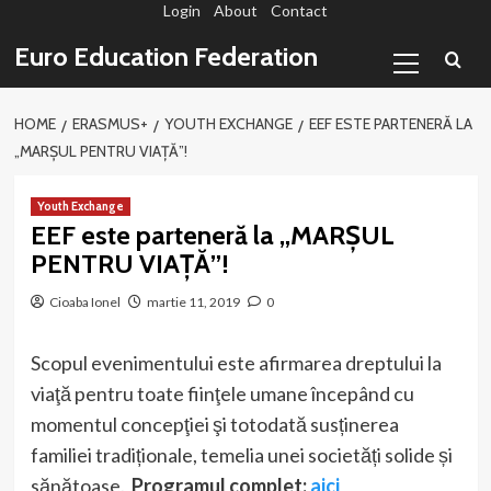
Login
About
Contact
Sari
la
Primary
Euro Education Federation
conținut
Menu
HOME
ERASMUS+
YOUTH EXCHANGE
EEF ESTE PARTENERĂ LA
„MARȘUL PENTRU VIAȚĂ”!
Youth Exchange
EEF este parteneră la „MARȘUL
PENTRU VIAȚĂ”!
Cioaba Ionel
martie 11, 2019
0
Scopul evenimentului este afirmarea dreptului la
viaţă pentru toate fiinţele umane începând cu
momentul concepţiei şi totodată susținerea
familiei tradiționale, temelia unei societăți solide și
sănătoase.
Programul complet:
aici