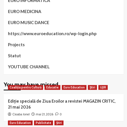
EURO INFORMATICA
EURO MEDICINA
EURO MUSIC DANCE
https://www.euroeducation.ro/wp-login.php
Projects
Statut
YOUTUBE CHANNEL
You may have missed
Coaliția pentru Cultură
Educatie
Euro Education
Știri
UJIR
Ediție specială de Ziua Eroilor a revistei MAGAZIN CRITIC,
21 mai 2026
mai 21, 2026
Cioaba Ionel
0
Euro Education
Publicitate
Știri