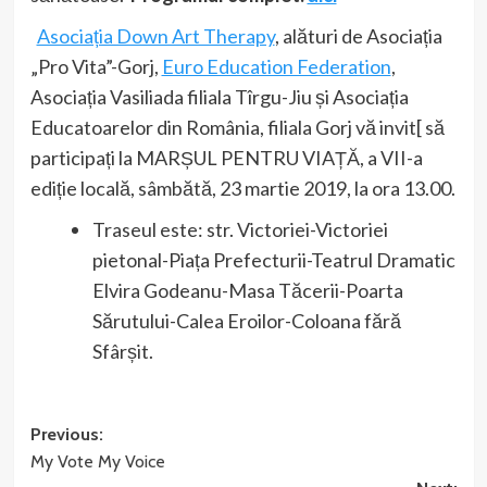
Asociația Down Art Therapy
, alături de Asociația
„Pro Vita”-Gorj,
Euro Education Federation
,
Asociația Vasiliada filiala Tîrgu-Jiu și Asociația
Educatoarelor din România, filiala Gorj vă invit[ să
participați la MARȘUL PENTRU VIAȚĂ, a VII-a
ediție locală, sâmbătă, 23 martie 2019, la ora 13.00.
Traseul este: str. Victoriei-Victoriei
pietonal-Piața Prefecturii-Teatrul Dramatic
Elvira Godeanu-Masa Tăcerii-Poarta
Sărutului-Calea Eroilor-Coloana fără
Sfârșit.
Post
Previous:
My Vote My Voice
navigation