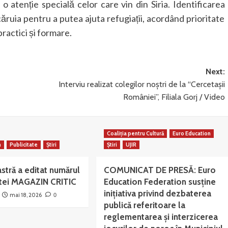
o atenție specială celor care vin din Siria. Identificarea
căruia pentru a putea ajuta refugiații, acordând prioritate
ractici și formare.
Next:
Interviu realizat colegilor noștri de la “Cercetașii
României”, Filiala Gorj / Video
Coaliția pentru Cultură
Euro Education
n
Publicitate
Știri
Știri
UJIR
stră a editat numărul
COMUNICAT DE PRESĂ: Euro
istei MAGAZIN CRITIC
Education Federation susține
inițiativa privind dezbaterea
mai 18, 2026
0
publică referitoare la
reglementarea și interzicerea