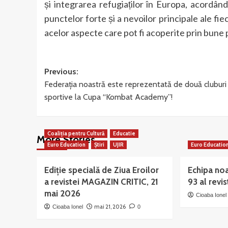
și integrarea refugiaților în Europa, acordând 
punctelor forte și a nevoilor principale ale fie
acelor aspecte care pot fi acoperite prin bune p
Post
Previous:
Federația noastră este reprezentată de două cluburi
navigation
sportive la Cupa “Kombat Academy”!
Coaliția pentru Cultură
Educatie
More Stories
Euro Education
Știri
UJIR
Euro Educatio
Ediție specială de Ziua Eroilor
Echipa noa
a revistei MAGAZIN CRITIC, 21
93 al rev
mai 2026
Cioaba Ionel
mai 21, 2026
Cioaba Ionel
0