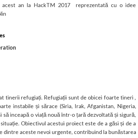
în acest an la HackTM 2017 reprezentată cu o idee
lin
es
eration
tinerii refugiați. Refugiații sunt de obicei foarte tineri ,
rte instabile și sărace (Siria, Irak, Afganistan, Nigeria,
i să inceapă o viață nouă într-o țară dezvoltată și sigură,
situație. Obiectivul acestui proiect este de a găsi și de a
le dintre aceste nevoi urgente, contribuind la bunăstarea