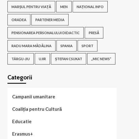
MARȘUL PENTRU VIAȚĂ
MEN
NAȚIONAL INFO
ORADEA
PARTENER MEDIA
PENSIONAREA PERSONALULUI DIDACTIC
PRESĂ
RADU MARA MĂDĂLINA
SPANIA
SPORT
TÂRGU-JIU
UJIR
ȘTEFAN CSUKAT
„MIC NEWS”
Categorii
Campanii umanitare
Coaliția pentru Cultură
Educatie
Erasmus+