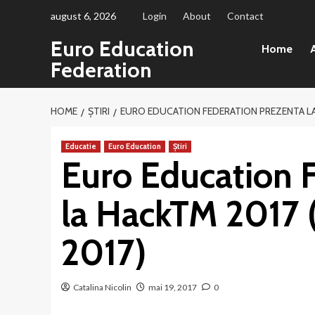
Sari
august 6, 2026
Login
About
Contact
la
Euro Education
conținut
Home
A
Federation
HOME
ȘTIRI
EURO EDUCATION FEDERATION PREZENTA LA H
Educatie
Euro Education
Știri
Euro Education 
la HackTM 2017 (
2017)
Catalina Nicolin
mai 19, 2017
0