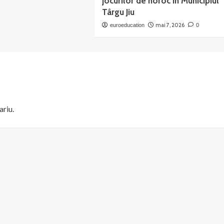
jocurilor de noroc în Municipiul
Târgu Jiu
mai 7, 2026
euroeducation
0
ariu.