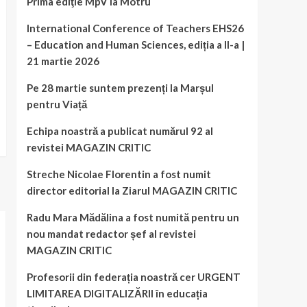
Prima ediţie MpV la Motru
International Conference of Teachers EHS26
– Education and Human Sciences, ediția a II-a |
21 martie 2026
Pe 28 martie suntem prezenți la Marșul
pentru Viață
Echipa noastră a publicat numărul 92 al
revistei MAGAZIN CRITIC
Streche Nicolae Florentin a fost numit
director editorial la Ziarul MAGAZIN CRITIC
Radu Mara Mădălina a fost numită pentru un
nou mandat redactor șef al revistei
MAGAZIN CRITIC
Profesorii din federația noastră cer URGENT
LIMITAREA DIGITALIZĂRII în educația