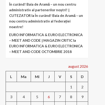
În curând! Baia de Aramă – un nou centru
administrativ al partenerilor noștri! |
CUTEZATOR
la
În curând! Baia de Aramă – un
nou centru administrativ al federației
noastre!
EURO INFORMATICA & EURO ELECTRONICA
– MEET AND CODE | MAGAZIN CRITIC
la
EURO INFORMATICA & EURO ELECTRONICA
– MEET AND CODE OCTOMBRIE 2018
august 2026
L
Ma
Mi
J
V
S
D
1
2
3
4
5
6
7
8
9