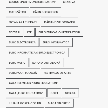
CLUBUL SPORTIV „VOICU DRAGON”
CRAIOVA
CUTEZĂTOR
CĂLIN GEORGESCU
DOWN ART THERAPY
DĂRUIND VEI DOBÂNDI
EDIȚIA III
EEF
EURO EDUCATION FEDERATION
EURO ELECTRONICA
EURO INFORMATICA
EURO INFORMATICA & EURO ELECTRONICA
EURO MUSIC
EUROPA ORTODOXĂ
EUROPA ORTODOXĂ
FESTIVALUL DE ARTE
GALA PREMIILOR "EURO EDUCATION"
GALA „EURO EDUCATION”
GORJ
GORJUL
IULIANA GOREA-COSTIN
MAGAZIN CRITIC