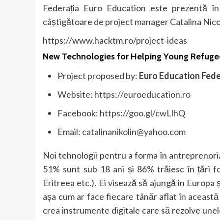
Federația Euro Education este prezentă 
câștigătoare de project manager Catalina Nico
https://www.hacktm.ro/project-ideas
New Technologies for Helping Young Refuge
Project proposed by:
Euro Education Fed
Website:
https://euroeducation.ro
Facebook:
https://goo.gl/cwLlhQ
Email:
catalinanikolin@yahoo.com
Noi tehnologii pentru a forma în antreprenoriat 
51% sunt sub 18 ani și 86% trăiesc în țări foa
Eritreea etc.). Ei visează să ajungă in Europa ș
așa cum ar face fiecare tânăr aflat în această 
crea instrumente digitale care să rezolve une