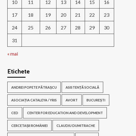
10
11
12
13
14
15
16
17
18
19
20
21
22
23
24
25
26
27
28
29
30
31
« mai
Etichete
ANDREI POPETE PĂTRAȘCU
ASISTENŢĂ SOCIALĂ
ASOCIAȚIA CATALEYA / YRIS
AVORT
BUCUREȘTI
CED
CENTER FOR EDUCATION AND DEVELOPMENT
CERCETAȘII ROMÂNIEI
CLAUDIU DUMITRACHE