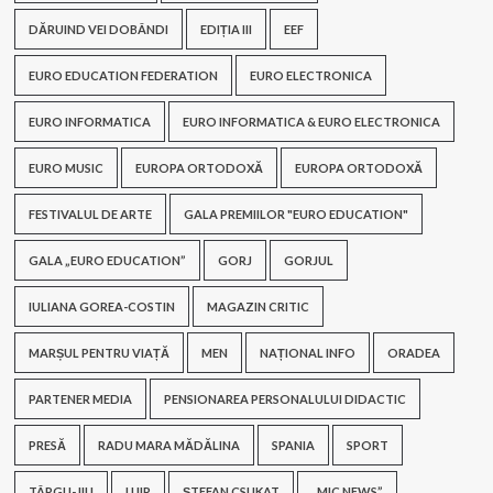
DĂRUIND VEI DOBÂNDI
EDIȚIA III
EEF
EURO EDUCATION FEDERATION
EURO ELECTRONICA
EURO INFORMATICA
EURO INFORMATICA & EURO ELECTRONICA
EURO MUSIC
EUROPA ORTODOXĂ
EUROPA ORTODOXĂ
FESTIVALUL DE ARTE
GALA PREMIILOR "EURO EDUCATION"
GALA „EURO EDUCATION”
GORJ
GORJUL
IULIANA GOREA-COSTIN
MAGAZIN CRITIC
MARȘUL PENTRU VIAȚĂ
MEN
NAȚIONAL INFO
ORADEA
PARTENER MEDIA
PENSIONAREA PERSONALULUI DIDACTIC
PRESĂ
RADU MARA MĂDĂLINA
SPANIA
SPORT
TÂRGU-JIU
UJIR
ȘTEFAN CSUKAT
„MIC NEWS”