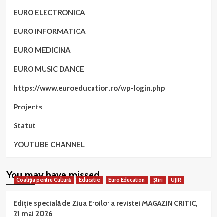
EURO ELECTRONICA
EURO INFORMATICA
EURO MEDICINA
EURO MUSIC DANCE
https://www.euroeducation.ro/wp-login.php
Projects
Statut
YOUTUBE CHANNEL
You may have missed
Coaliția pentru Cultură
Educatie
Euro Education
Știri
UJIR
Ediție specială de Ziua Eroilor a revistei MAGAZIN CRITIC,
21 mai 2026