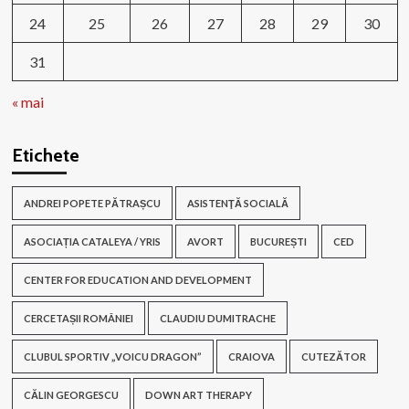
24
25
26
27
28
29
30
31
« mai
Etichete
ANDREI POPETE PĂTRAȘCU
ASISTENŢĂ SOCIALĂ
ASOCIAȚIA CATALEYA / YRIS
AVORT
BUCUREȘTI
CED
CENTER FOR EDUCATION AND DEVELOPMENT
CERCETAȘII ROMÂNIEI
CLAUDIU DUMITRACHE
CLUBUL SPORTIV „VOICU DRAGON”
CRAIOVA
CUTEZĂTOR
CĂLIN GEORGESCU
DOWN ART THERAPY