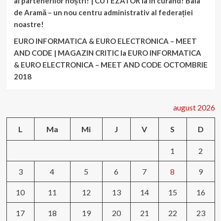
al partenerilor noștri! | CUTEZATOR
la
În curând! Baia
de Aramă – un nou centru administrativ al federației
noastre!
EURO INFORMATICA & EURO ELECTRONICA – MEET
AND CODE | MAGAZIN CRITIC
la
EURO INFORMATICA
& EURO ELECTRONICA – MEET AND CODE OCTOMBRIE
2018
august 2026
L
Ma
Mi
J
V
S
D
1
2
3
4
5
6
7
8
9
10
11
12
13
14
15
16
17
18
19
20
21
22
23