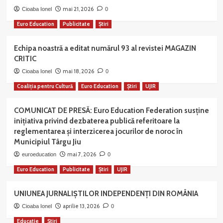
mai 21, 2026
Cioaba Ionel
0
Euro Education
Publicitate
Știri
Echipa noastră a editat numărul 93 al revistei MAGAZIN
CRITIC
mai 18, 2026
Cioaba Ionel
0
Coaliția pentru Cultură
Euro Education
Știri
UJIR
COMUNICAT DE PRESĂ: Euro Education Federation susține
inițiativa privind dezbaterea publică referitoare la
reglementarea și interzicerea jocurilor de noroc în
Municipiul Târgu Jiu
mai 7, 2026
euroeducation
0
Euro Education
Publicitate
Știri
UJIR
UNIUNEA JURNALIȘTILOR INDEPENDENȚI DIN ROMÂNIA
aprilie 13, 2026
Cioaba Ionel
0
Educatie
Știri