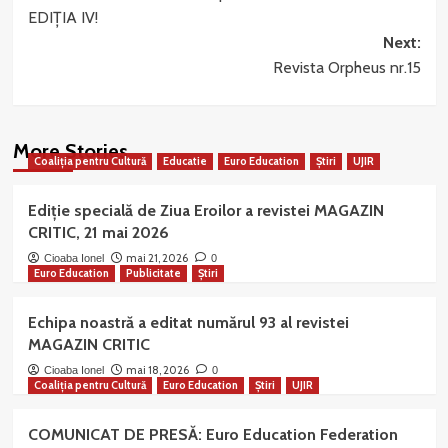
navigation
EDIȚIA IV!
Next:
Revista Orpheus nr.15
More Stories
Coaliția pentru Cultură
Educatie
Euro Education
Știri
UJIR
Ediție specială de Ziua Eroilor a revistei MAGAZIN
CRITIC, 21 mai 2026
mai 21, 2026
Cioaba Ionel
0
Euro Education
Publicitate
Știri
Echipa noastră a editat numărul 93 al revistei
MAGAZIN CRITIC
mai 18, 2026
Cioaba Ionel
0
Coaliția pentru Cultură
Euro Education
Știri
UJIR
COMUNICAT DE PRESĂ: Euro Education Federation