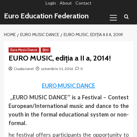
Login
About
Contact
Sari
la
Primary
Euro Education Federation
conținut
Menu
HOME
EURO MUSIC DANCE
EURO MUSIC, EDIȚIA A II A, 2014!
Euro Music Dance
Știri
EURO MUSIC, ediția a II a, 2014!
Cioaba Ionel
octombrie 11, 2016
0
EURO MUSIC DANCE
‚,EURO MUSIC DANCE’’ is a Festival – Contest
European/International music and dance to the
youth in the formal educational system or non-
formal.
he festival offers participants the opportunity to