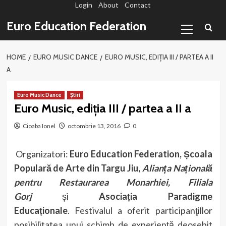
Login
About
Contact
Sari
la
Primary
Euro Education Federation
conținut
Menu
HOME
EURO MUSIC DANCE
EURO MUSIC, EDIȚIA III / PARTEA A II
A
Euro Music Dance
Știri
Euro Music, ediția III / partea a II a
Cioaba Ionel
octombrie 13, 2016
0
Organizatori:
Euro Education Federation, Școala
Populară de Arte din Targu Jiu,
Alianța Națională
pentru Restaurarea Monarhiei, Filiala
Gorj
și
Asociația Paradigme
Educaționale
. Festivalul a oferit participanţillor
posibilitatea unui schimb de experienţă deosebit