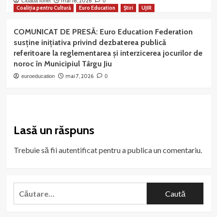
mai 18, 2026
Cioaba Ionel
0
Coaliția pentru Cultură
Euro Education
Știri
UJIR
COMUNICAT DE PRESĂ: Euro Education Federation
susține inițiativa privind dezbaterea publică
referitoare la reglementarea și interzicerea jocurilor de
noroc în Municipiul Târgu Jiu
mai 7, 2026
euroeducation
0
Lasă un răspuns
Trebuie să fii
autentificat
pentru a publica un comentariu.
Caută
după: