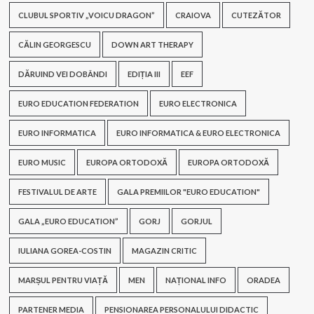
CLUBUL SPORTIV „VOICU DRAGON”
CRAIOVA
CUTEZĂTOR
CĂLIN GEORGESCU
DOWN ART THERAPY
DĂRUIND VEI DOBÂNDI
EDIȚIA III
EEF
EURO EDUCATION FEDERATION
EURO ELECTRONICA
EURO INFORMATICA
EURO INFORMATICA & EURO ELECTRONICA
EURO MUSIC
EUROPA ORTODOXĂ
EUROPA ORTODOXĂ
FESTIVALUL DE ARTE
GALA PREMIILOR "EURO EDUCATION"
GALA „EURO EDUCATION”
GORJ
GORJUL
IULIANA GOREA-COSTIN
MAGAZIN CRITIC
MARȘUL PENTRU VIAȚĂ
MEN
NAȚIONAL INFO
ORADEA
PARTENER MEDIA
PENSIONAREA PERSONALULUI DIDACTIC