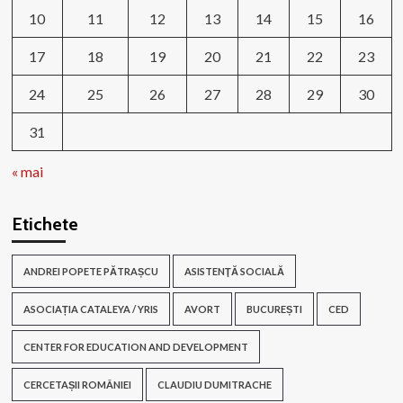
10
11
12
13
14
15
16
17
18
19
20
21
22
23
24
25
26
27
28
29
30
31
« mai
Etichete
ANDREI POPETE PĂTRAȘCU
ASISTENŢĂ SOCIALĂ
ASOCIAȚIA CATALEYA / YRIS
AVORT
BUCUREȘTI
CED
CENTER FOR EDUCATION AND DEVELOPMENT
CERCETAȘII ROMÂNIEI
CLAUDIU DUMITRACHE