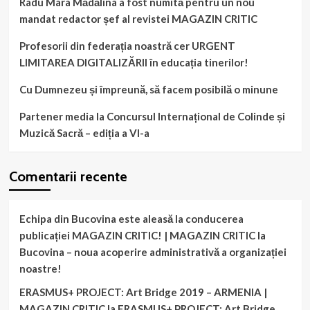
Radu Mara Mădălina a fost numită pentru un nou
mandat redactor șef al revistei MAGAZIN CRITIC
Profesorii din federația noastră cer URGENT
LIMITAREA DIGITALIZĂRII în educația tinerilor!
Cu Dumnezeu și împreună, să facem posibilă o minune
Partener media la Concursul Internațional de Colinde și
Muzică Sacră – ediția a VI-a
Comentarii recente
Echipa din Bucovina este aleasă la conducerea
publicației MAGAZIN CRITIC! | MAGAZIN CRITIC
la
Bucovina – noua acoperire administrativă a organizației
noastre!
ERASMUS+ PROJECT: Art Bridge 2019 – ARMENIA |
MAGAZIN CRITIC
la
ERASMUS+ PROJECT: Art Bridge