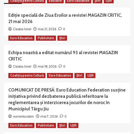
Coaliția pentru Cultură
Educatie
Euro Education
Știri
UJIR
Ediție specială de Ziua Eroilor a revistei MAGAZIN CRITIC,
21 mai 2026
mai 21, 2026
Cioaba Ionel
0
Euro Education
Publicitate
Știri
Echipa noastră a editat numărul 93 al revistei MAGAZIN
CRITIC
mai 18, 2026
Cioaba Ionel
0
Coaliția pentru Cultură
Euro Education
Știri
UJIR
COMUNICAT DE PRESĂ: Euro Education Federation susține
inițiativa privind dezbaterea publică referitoare la
reglementarea și interzicerea jocurilor de noroc în
Municipiul Târgu Jiu
mai 7, 2026
euroeducation
0
Euro Education
Publicitate
Știri
UJIR