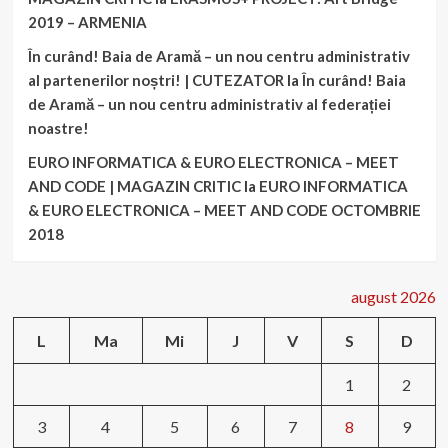
2019 – ARMENIA
În curând! Baia de Aramă – un nou centru administrativ
al partenerilor noștri! | CUTEZATOR
la
În curând! Baia
de Aramă – un nou centru administrativ al federației
noastre!
EURO INFORMATICA & EURO ELECTRONICA – MEET
AND CODE | MAGAZIN CRITIC
la
EURO INFORMATICA
& EURO ELECTRONICA – MEET AND CODE OCTOMBRIE
2018
august 2026
L
Ma
Mi
J
V
S
D
1
2
3
4
5
6
7
8
9