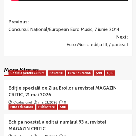
Post
Previous:
Concursul Național/European Euro Music, 7 iunie 2014
navigation
Next:
Euro Music, ediția III, / partea I
More Stories
Coaliția pentru Cultură
Educatie
Euro Education
Știri
UJIR
Ediție specială de Ziua Eroilor a revistei MAGAZIN
CRITIC, 21 mai 2026
mai 21, 2026
Cioaba Ionel
0
Euro Education
Publicitate
Știri
Echipa noastră a editat numărul 93 al revistei
MAGAZIN CRITIC