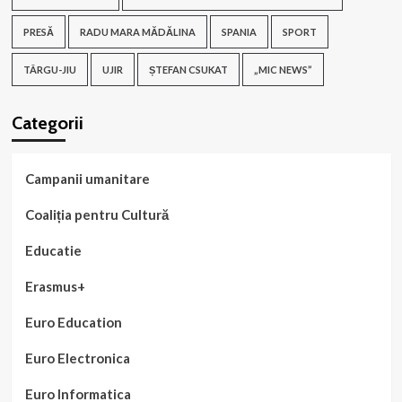
PRESĂ
RADU MARA MĂDĂLINA
SPANIA
SPORT
TÂRGU-JIU
UJIR
ȘTEFAN CSUKAT
„MIC NEWS”
Categorii
Campanii umanitare
Coaliția pentru Cultură
Educatie
Erasmus+
Euro Education
Euro Electronica
Euro Informatica