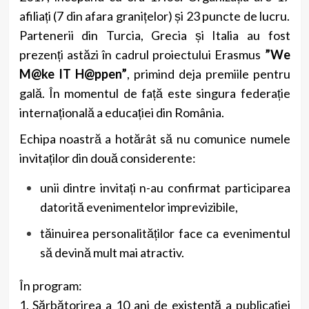
afiliați (7 din afara granițelor) și 23 puncte de lucru.
Partenerii din Turcia, Grecia și Italia au fost
prezenți astăzi în cadrul proiectului Erasmus
”We
M@ke IT H@ppen”
, primind deja premiile pentru
gală. În momentul de față este singura federație
internațională a educației din România.
Echipa noastră a hotărât să nu comunice numele
invitaților din două considerente:
unii dintre invitați n-au confirmat participarea
datorită evenimentelor imprevizibile,
tăinuirea personalităților face ca evenimentul
să devină mult mai atractiv.
În program:
1. Sărbătorirea a 10 ani de existență a publicației