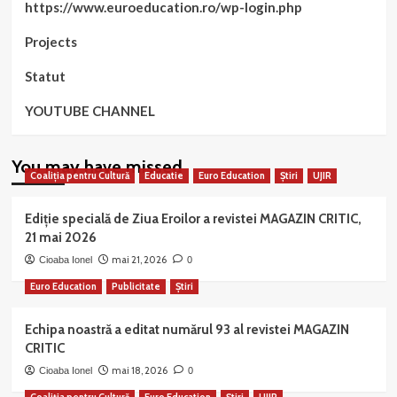
https://www.euroeducation.ro/wp-login.php
Projects
Statut
YOUTUBE CHANNEL
You may have missed
Coaliția pentru Cultură
Educatie
Euro Education
Știri
UJIR
Ediție specială de Ziua Eroilor a revistei MAGAZIN CRITIC,
21 mai 2026
mai 21, 2026
Cioaba Ionel
0
Euro Education
Publicitate
Știri
Echipa noastră a editat numărul 93 al revistei MAGAZIN
CRITIC
mai 18, 2026
Cioaba Ionel
0