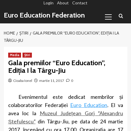
Login
About
Contact
Sari
la
Primary
Euro Education Federation
conținut
Menu
HOME
ȘTIRI
GALA PREMIILOR “EURO EDUCATION”, EDIȚIA I LA
TÂRGU-JIU
Media
Știri
Gala premiilor “Euro Education”,
Ediția I la Târgu-Jiu
Cioaba Ionel
martie 11, 2017
0
Evenimentul este dedicat membrilor și
colaboratorilor Federației
Euro Education
. El va
avea loc la
Muzeul Județean Gorj “Alexandru
Ștefulescu”
din Târgu-Jiu, pe data de 24 martie
2017, începând cu ora 17.00. Organizația are 17