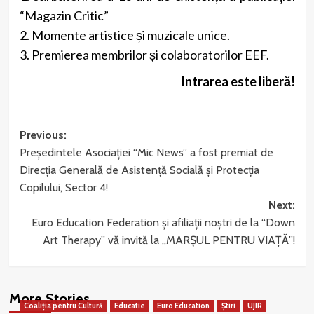
“Magazin Critic”
2. Momente artistice și muzicale unice.
3. Premierea membrilor și colaboratorilor EEF.
Intrarea este liberă!
Post
Previous:
Președintele Asociației “Mic News” a fost premiat de
navigation
Direcţia Generală de Asistenţă Socială şi Protecţia
Copilului, Sector 4!
Next:
Euro Education Federation și afiliaţii noştri de la “Down
Art Therapy” vă invită la „MARȘUL PENTRU VIAȚĂ”!
More Stories
Coaliția pentru Cultură
Educatie
Euro Education
Știri
UJIR