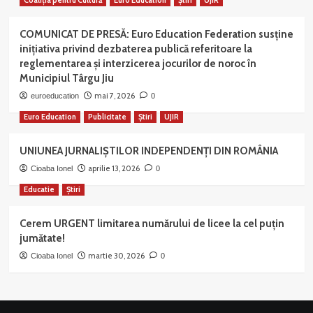
Coaliția pentru Cultură
Euro Education
Știri
UJIR
COMUNICAT DE PRESĂ: Euro Education Federation susține
inițiativa privind dezbaterea publică referitoare la
reglementarea și interzicerea jocurilor de noroc în
Municipiul Târgu Jiu
mai 7, 2026
euroeducation
0
Euro Education
Publicitate
Știri
UJIR
UNIUNEA JURNALIȘTILOR INDEPENDENȚI DIN ROMÂNIA
aprilie 13, 2026
Cioaba Ionel
0
Educatie
Știri
Cerem URGENT limitarea numărului de licee la cel puțin
jumătate!
martie 30, 2026
Cioaba Ionel
0