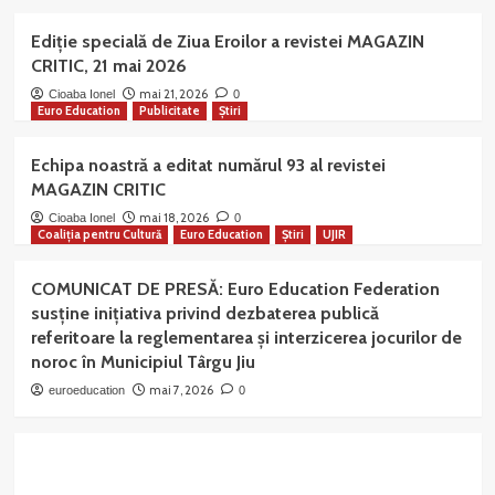
Ediție specială de Ziua Eroilor a revistei MAGAZIN
CRITIC, 21 mai 2026
mai 21, 2026
Cioaba Ionel
0
Euro Education
Publicitate
Știri
Echipa noastră a editat numărul 93 al revistei
MAGAZIN CRITIC
mai 18, 2026
Cioaba Ionel
0
Coaliția pentru Cultură
Euro Education
Știri
UJIR
COMUNICAT DE PRESĂ: Euro Education Federation
susține inițiativa privind dezbaterea publică
referitoare la reglementarea și interzicerea jocurilor de
noroc în Municipiul Târgu Jiu
mai 7, 2026
euroeducation
0