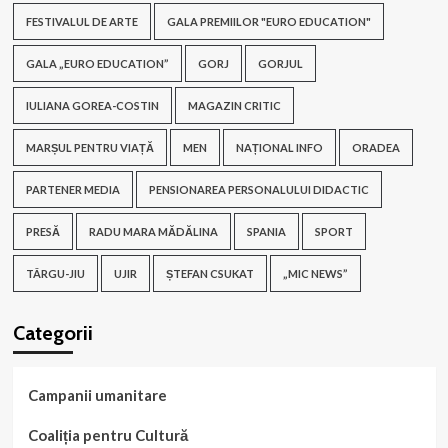
FESTIVALUL DE ARTE
GALA PREMIILOR "EURO EDUCATION"
GALA „EURO EDUCATION”
GORJ
GORJUL
IULIANA GOREA-COSTIN
MAGAZIN CRITIC
MARȘUL PENTRU VIAȚĂ
MEN
NAȚIONAL INFO
ORADEA
PARTENER MEDIA
PENSIONAREA PERSONALULUI DIDACTIC
PRESĂ
RADU MARA MĂDĂLINA
SPANIA
SPORT
TÂRGU-JIU
UJIR
ȘTEFAN CSUKAT
„MIC NEWS”
Categorii
Campanii umanitare
Coaliția pentru Cultură