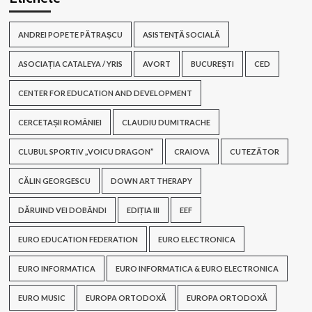
ANDREI POPETE PĂTRAȘCU
ASISTENŢĂ SOCIALĂ
ASOCIAȚIA CATALEYA / YRIS
AVORT
BUCUREȘTI
CED
CENTER FOR EDUCATION AND DEVELOPMENT
CERCETAȘII ROMÂNIEI
CLAUDIU DUMITRACHE
CLUBUL SPORTIV „VOICU DRAGON”
CRAIOVA
CUTEZĂTOR
CĂLIN GEORGESCU
DOWN ART THERAPY
DĂRUIND VEI DOBÂNDI
EDIȚIA III
EEF
EURO EDUCATION FEDERATION
EURO ELECTRONICA
EURO INFORMATICA
EURO INFORMATICA & EURO ELECTRONICA
EURO MUSIC
EUROPA ORTODOXĂ
EUROPA ORTODOXĂ