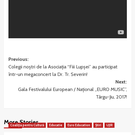
Post
Previous:
Colegii noștri de la Asociația “Fiii Lupșei” au participat
navigation
într-un megaconcert la Dr. Tr. Severin!
Next:
Gala Festivalului European / Național „EURO MUSIC”,
Târgu-Jiu, 2017!
More Stories
Coaliția pentru Cultură
Educatie
Euro Education
Știri
UJIR