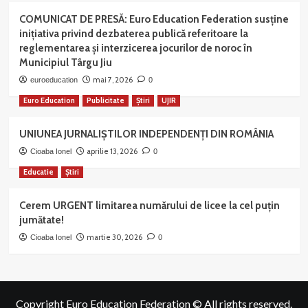
COMUNICAT DE PRESĂ: Euro Education Federation susține
inițiativa privind dezbaterea publică referitoare la
reglementarea și interzicerea jocurilor de noroc în
Municipiul Târgu Jiu
mai 7, 2026
euroeducation
0
Euro Education
Publicitate
Știri
UJIR
UNIUNEA JURNALIȘTILOR INDEPENDENȚI DIN ROMÂNIA
aprilie 13, 2026
Cioaba Ionel
0
Educatie
Știri
Cerem URGENT limitarea numărului de licee la cel puțin
jumătate!
martie 30, 2026
Cioaba Ionel
0
Copyright Euro Education Federation © All rights reserved.