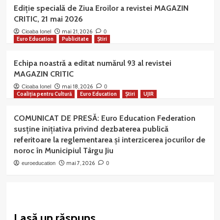
Ediție specială de Ziua Eroilor a revistei MAGAZIN
CRITIC, 21 mai 2026
mai 21, 2026
Cioaba Ionel
0
Euro Education
Publicitate
Știri
Echipa noastră a editat numărul 93 al revistei
MAGAZIN CRITIC
mai 18, 2026
Cioaba Ionel
0
Coaliția pentru Cultură
Euro Education
Știri
UJIR
COMUNICAT DE PRESĂ: Euro Education Federation
susține inițiativa privind dezbaterea publică
referitoare la reglementarea și interzicerea jocurilor de
noroc în Municipiul Târgu Jiu
mai 7, 2026
euroeducation
0
Lasă un răspuns