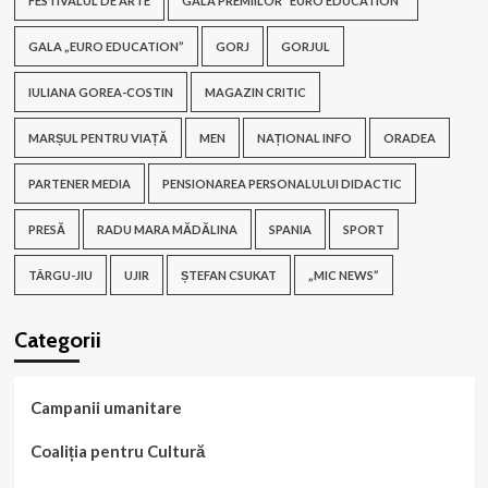
FESTIVALUL DE ARTE
GALA PREMIILOR "EURO EDUCATION"
GALA „EURO EDUCATION”
GORJ
GORJUL
IULIANA GOREA-COSTIN
MAGAZIN CRITIC
MARȘUL PENTRU VIAȚĂ
MEN
NAȚIONAL INFO
ORADEA
PARTENER MEDIA
PENSIONAREA PERSONALULUI DIDACTIC
PRESĂ
RADU MARA MĂDĂLINA
SPANIA
SPORT
TÂRGU-JIU
UJIR
ȘTEFAN CSUKAT
„MIC NEWS”
Categorii
Campanii umanitare
Coaliția pentru Cultură