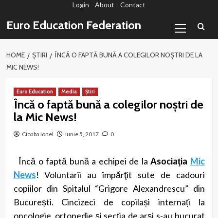
Login
About
Contact
Sari
la
Primary
Euro Education Federation
conținut
Menu
HOME
ȘTIRI
ÎNCĂ O FAPTĂ BUNĂ A COLEGILOR NOȘTRI DE LA
MIC NEWS!
Euro Education
Media
Știri
Încă o faptă bună a colegilor noștri de
la Mic News!
Cioaba Ionel
iunie 5, 2017
0
Încă o faptă bună a echipei de la
Asociaţia
Mic
News
! Voluntarii au împărţit sute de cadouri
copiilor din Spitalul “Grigore Alexandrescu” din
București. Cincizeci de copilași internați la
oncologie, ortopedie şi secţia de arşi s-au bucurat