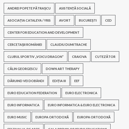
ANDREI POPETE PĂTRAȘCU
ASISTENŢĂ SOCIALĂ
ASOCIAȚIA CATALEYA / YRIS
AVORT
BUCUREȘTI
CED
CENTER FOR EDUCATION AND DEVELOPMENT
CERCETAȘII ROMÂNIEI
CLAUDIU DUMITRACHE
CLUBUL SPORTIV „VOICU DRAGON”
CRAIOVA
CUTEZĂTOR
CĂLIN GEORGESCU
DOWN ART THERAPY
DĂRUIND VEI DOBÂNDI
EDIȚIA III
EEF
EURO EDUCATION FEDERATION
EURO ELECTRONICA
EURO INFORMATICA
EURO INFORMATICA & EURO ELECTRONICA
EURO MUSIC
EUROPA ORTODOXĂ
EUROPA ORTODOXĂ