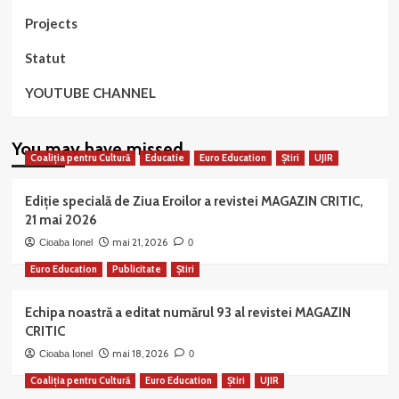
Projects
Statut
YOUTUBE CHANNEL
You may have missed
Coaliția pentru Cultură
Educatie
Euro Education
Știri
UJIR
Ediție specială de Ziua Eroilor a revistei MAGAZIN CRITIC,
21 mai 2026
mai 21, 2026
Cioaba Ionel
0
Euro Education
Publicitate
Știri
Echipa noastră a editat numărul 93 al revistei MAGAZIN
CRITIC
mai 18, 2026
Cioaba Ionel
0
Coaliția pentru Cultură
Euro Education
Știri
UJIR