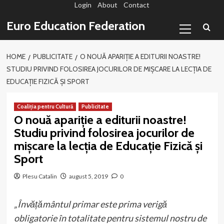
Login
About
Contact
Sari
la
Primary
Euro Education Federation
conținut
Menu
HOME
PUBLICITATE
O NOUĂ APARIȚIE A EDITURII NOASTRE!
STUDIU PRIVIND FOLOSIREA JOCURILOR DE MIȘCARE LA LECȚIA DE
EDUCAȚIE FIZICĂ ȘI SPORT
Coaliția pentru Cultură
Publicitate
O nouă apariție a editurii noastre!
Studiu privind folosirea jocurilor de
mișcare la lecția de Educație Fizică și
Sport
Plesu Catalin
august 5, 2019
0
„Învățământul primar este prima verigă
obligatorie în totalitate pentru sistemul nostru de