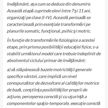
învăţământ, așa cum se deduce din denumire.
Această etapă cuprinde elevi între 7 şi 11 ani,
organizaţi pe clase (I-IV). Această perioadă se
caracterizează prin esenţiale transformări pe
planurile somatic, funcţional, psihic şi motric.
În funcţie de transformările fiziologice a acestei
etape, prin prisma posibilităţii educaţiei fizice, s-a
stabilit următorul model care trebuie îndeplinit de
absolventul ciclului primar de învăţământ:
a) să stăpânească bazele motricităţii generale
specifice vârstei, care implică un nivel
corespunzător de dezvoltare al calităţilor motrice
de bază, conştiinţa posibilităţilor proprii de
acţiune, perceperea corectă şi cu uşurinţă a
componentelor spaţio-temporale, execuţie corectă