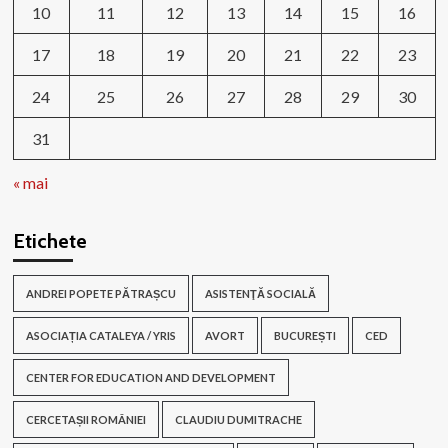
10
11
12
13
14
15
16
17
18
19
20
21
22
23
24
25
26
27
28
29
30
31
« mai
Etichete
ANDREI POPETE PĂTRAȘCU
ASISTENŢĂ SOCIALĂ
ASOCIAȚIA CATALEYA / YRIS
AVORT
BUCUREȘTI
CED
CENTER FOR EDUCATION AND DEVELOPMENT
CERCETAȘII ROMÂNIEI
CLAUDIU DUMITRACHE