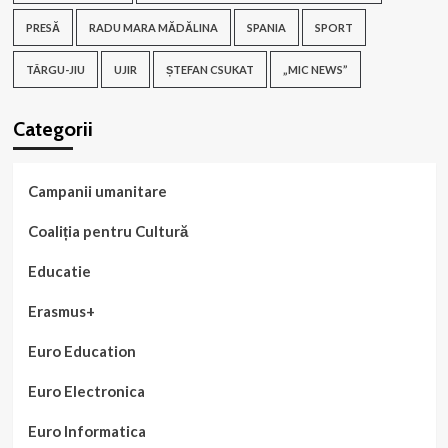
PRESĂ
RADU MARA MĂDĂLINA
SPANIA
SPORT
TÂRGU-JIU
UJIR
ȘTEFAN CSUKAT
„MIC NEWS”
Categorii
Campanii umanitare
Coaliția pentru Cultură
Educatie
Erasmus+
Euro Education
Euro Electronica
Euro Informatica