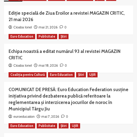
Ediție specială de Ziua Eroilor a revistei MAGAZIN CRITIC,
21 mai 2026
mai 21, 2026
Cioaba Ionel
0
Euro Education
Publicitate
Știri
Echipa noastră a editat numărul 93 al revistei MAGAZIN
CRITIC
mai 18, 2026
Cioaba Ionel
0
Coaliția pentru Cultură
Euro Education
Știri
UJIR
COMUNICAT DE PRESĂ: Euro Education Federation susține
inițiativa privind dezbaterea publică referitoare la
reglementarea și interzicerea jocurilor de noroc în
Municipiul Târgu Jiu
mai 7, 2026
euroeducation
0
Euro Education
Publicitate
Știri
UJIR