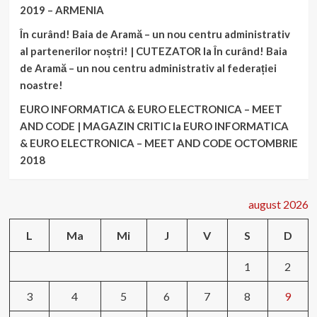
2019 – ARMENIA
În curând! Baia de Aramă – un nou centru administrativ
al partenerilor noștri! | CUTEZATOR
la
În curând! Baia
de Aramă – un nou centru administrativ al federației
noastre!
EURO INFORMATICA & EURO ELECTRONICA – MEET
AND CODE | MAGAZIN CRITIC
la
EURO INFORMATICA
& EURO ELECTRONICA – MEET AND CODE OCTOMBRIE
2018
august 2026
L
Ma
Mi
J
V
S
D
1
2
3
4
5
6
7
8
9