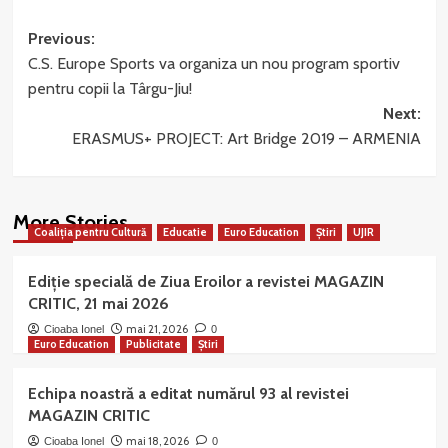
Post
Previous:
C.S. Europe Sports va organiza un nou program sportiv
navigation
pentru copii la Târgu-Jiu!
Next:
ERASMUS+ PROJECT: Art Bridge 2019 – ARMENIA
More Stories
Coaliția pentru Cultură
Educatie
Euro Education
Știri
UJIR
Ediție specială de Ziua Eroilor a revistei MAGAZIN
CRITIC, 21 mai 2026
mai 21, 2026
Cioaba Ionel
0
Euro Education
Publicitate
Știri
Echipa noastră a editat numărul 93 al revistei
MAGAZIN CRITIC
mai 18, 2026
Cioaba Ionel
0