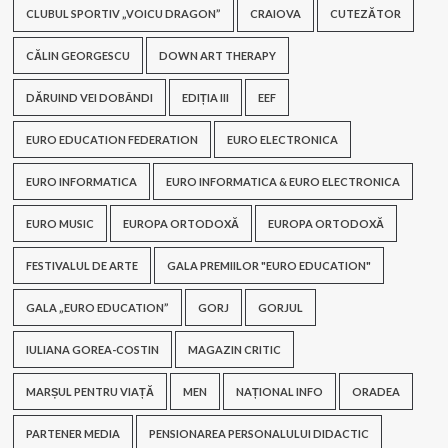
CLUBUL SPORTIV „VOICU DRAGON”
CRAIOVA
CUTEZĂTOR
CĂLIN GEORGESCU
DOWN ART THERAPY
DĂRUIND VEI DOBÂNDI
EDIȚIA III
EEF
EURO EDUCATION FEDERATION
EURO ELECTRONICA
EURO INFORMATICA
EURO INFORMATICA & EURO ELECTRONICA
EURO MUSIC
EUROPA ORTODOXĂ
EUROPA ORTODOXĂ
FESTIVALUL DE ARTE
GALA PREMIILOR "EURO EDUCATION"
GALA „EURO EDUCATION”
GORJ
GORJUL
IULIANA GOREA-COSTIN
MAGAZIN CRITIC
MARȘUL PENTRU VIAȚĂ
MEN
NAȚIONAL INFO
ORADEA
PARTENER MEDIA
PENSIONAREA PERSONALULUI DIDACTIC