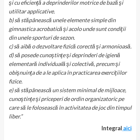
şi cu eficienţă a deprinderilor motrice de bază şi
utilitar applicative.
b) să stăpânească unele elemente simple din
gimnastica acrobatică şi acolo unde sunt condiţii
din unele sporturi de sezon.
c) să aibă o dezvoltare fizică corectă şi armonioasă.
d) să posede cunoştinţe şi deprinderi de igienă
elementară individuală şi colectivă, precum şi
obişnuinţa de a le aplica în practicarea exerciţiilor
fizice.
e) să stăpânească un sistem minimal de mijloace,
cunoştinţe şi priceperi de ordin organizatoric pe
care să le folosească în activitatea de joc din timpul
liber.”
Integral
aici