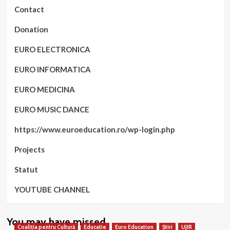
Contact
Donation
EURO ELECTRONICA
EURO INFORMATICA
EURO MEDICINA
EURO MUSIC DANCE
https://www.euroeducation.ro/wp-login.php
Projects
Statut
YOUTUBE CHANNEL
You may have missed
Coaliția pentru Cultură
Educatie
Euro Education
Știri
UJIR