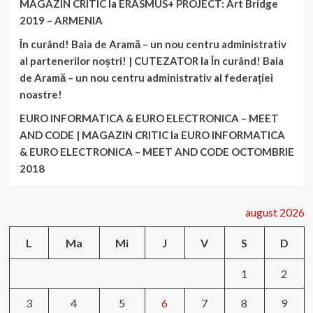
MAGAZIN CRITIC
la
ERASMUS+ PROJECT: Art Bridge
2019 – ARMENIA
În curând! Baia de Aramă – un nou centru administrativ
al partenerilor noștri! | CUTEZATOR
la
În curând! Baia
de Aramă – un nou centru administrativ al federației
noastre!
EURO INFORMATICA & EURO ELECTRONICA – MEET
AND CODE | MAGAZIN CRITIC
la
EURO INFORMATICA
& EURO ELECTRONICA – MEET AND CODE OCTOMBRIE
2018
august 2026
L
Ma
Mi
J
V
S
D
1
2
3
4
5
6
7
8
9