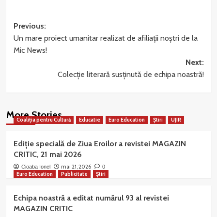
Post
Previous:
Un mare proiect umanitar realizat de afiliații noștri de la
navigation
Mic News!
Next:
Colecție literară susținută de echipa noastră!
More Stories
Coaliția pentru Cultură
Educatie
Euro Education
Știri
UJIR
Ediție specială de Ziua Eroilor a revistei MAGAZIN
CRITIC, 21 mai 2026
mai 21, 2026
Cioaba Ionel
0
Euro Education
Publicitate
Știri
Echipa noastră a editat numărul 93 al revistei
MAGAZIN CRITIC