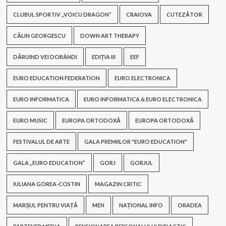
CLUBUL SPORTIV „VOICU DRAGON”
CRAIOVA
CUTEZĂTOR
CĂLIN GEORGESCU
DOWN ART THERAPY
DĂRUIND VEI DOBÂNDI
EDIȚIA III
EEF
EURO EDUCATION FEDERATION
EURO ELECTRONICA
EURO INFORMATICA
EURO INFORMATICA & EURO ELECTRONICA
EURO MUSIC
EUROPA ORTODOXĂ
EUROPA ORTODOXĂ
FESTIVALUL DE ARTE
GALA PREMIILOR "EURO EDUCATION"
GALA „EURO EDUCATION”
GORJ
GORJUL
IULIANA GOREA-COSTIN
MAGAZIN CRITIC
MARȘUL PENTRU VIAȚĂ
MEN
NAȚIONAL INFO
ORADEA