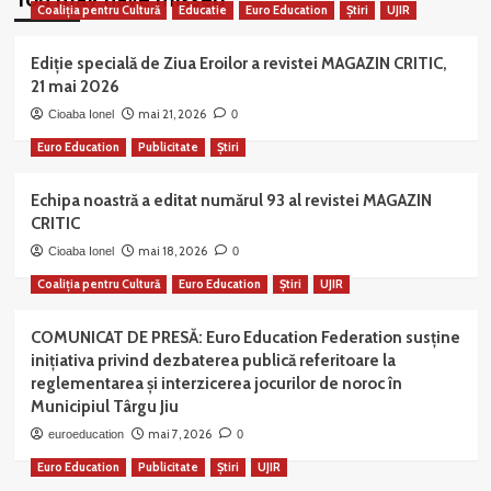
Coaliția pentru Cultură
Educatie
Euro Education
Știri
UJIR
Ediție specială de Ziua Eroilor a revistei MAGAZIN CRITIC,
21 mai 2026
mai 21, 2026
Cioaba Ionel
0
Euro Education
Publicitate
Știri
Echipa noastră a editat numărul 93 al revistei MAGAZIN
CRITIC
mai 18, 2026
Cioaba Ionel
0
Coaliția pentru Cultură
Euro Education
Știri
UJIR
COMUNICAT DE PRESĂ: Euro Education Federation susține
inițiativa privind dezbaterea publică referitoare la
reglementarea și interzicerea jocurilor de noroc în
Municipiul Târgu Jiu
mai 7, 2026
euroeducation
0
Euro Education
Publicitate
Știri
UJIR