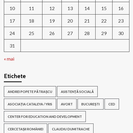
10
11
12
13
14
15
16
17
18
19
20
21
22
23
24
25
26
27
28
29
30
31
« mai
Etichete
ANDREI POPETE PĂTRAȘCU
ASISTENŢĂ SOCIALĂ
ASOCIAȚIA CATALEYA / YRIS
AVORT
BUCUREȘTI
CED
CENTER FOR EDUCATION AND DEVELOPMENT
CERCETAȘII ROMÂNIEI
CLAUDIU DUMITRACHE