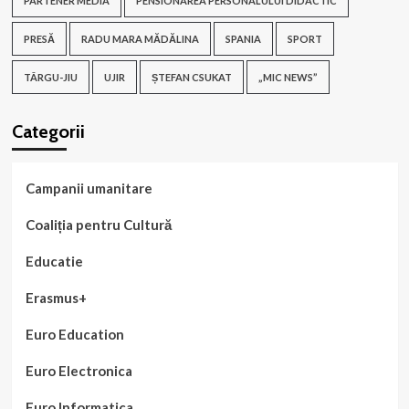
PARTENER MEDIA
PENSIONAREA PERSONALULUI DIDACTIC
PRESĂ
RADU MARA MĂDĂLINA
SPANIA
SPORT
TÂRGU-JIU
UJIR
ȘTEFAN CSUKAT
„MIC NEWS”
Categorii
Campanii umanitare
Coaliția pentru Cultură
Educatie
Erasmus+
Euro Education
Euro Electronica
Euro Informatica