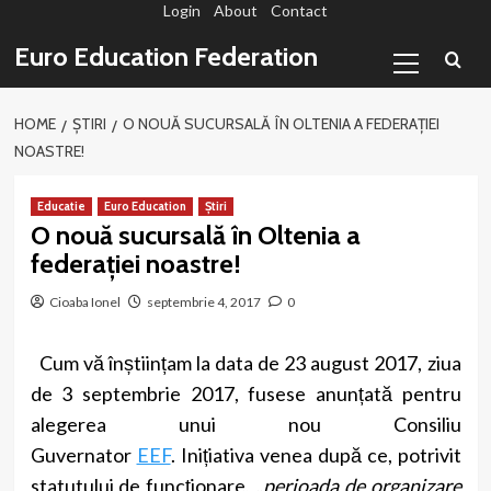
Login
About
Contact
Sari
la
Primary
Euro Education Federation
conținut
Menu
HOME
ȘTIRI
O NOUĂ SUCURSALĂ ÎN OLTENIA A FEDERAȚIEI
NOASTRE!
Educatie
Euro Education
Știri
O nouă sucursală în Oltenia a
federației noastre!
Cioaba Ionel
septembrie 4, 2017
0
Cum vă înștiințam la data de 23 august 2017, ziua
de 3 septembrie 2017, fusese anunțată pentru
alegerea unui nou Consiliu
Guvernator
EEF
.
Inițiativa venea după ce, potrivit
statutului de funcționare,
„perioada de organizare