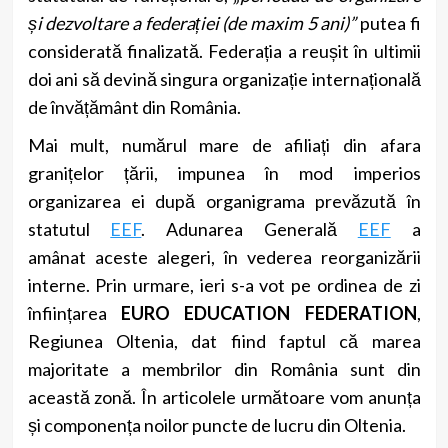
și dezvoltare a federației (de maxim 5 ani)
”
putea fi
considerată finalizată. Federația a reușit în ultimii
doi ani să devină singura organizație internațională
de învățământ din România.
Mai mult, numărul mare de afiliați din afara
granițelor țării, impunea în mod imperios
organizarea ei după organigrama prevăzută în
statutul
EEF
. Adunarea Generală
EEF
a
amânat aceste alegeri, în vederea reorganizării
interne.
Prin urmare, ieri s-a vot pe ordinea de zi
înființarea
EURO EDUCATION FEDERATION
,
Regiunea Oltenia, dat fiind faptul că marea
majoritate a membrilor din România sunt din
această zonă. În articolele următoare vom anunța
și componența noilor puncte de lucru din Oltenia.