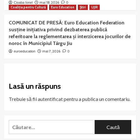
mai 18, 2026
Cioaba Ionel
0
Coaliția pentru Cultură
Euro Education
Știri
UJIR
COMUNICAT DE PRESĂ: Euro Education Federation
susține inițiativa privind dezbaterea publică
referitoare la reglementarea și interzicerea jocurilor de
noroc în Municipiul Târgu Jiu
mai 7, 2026
euroeducation
0
Lasă un răspuns
Trebuie să fii
autentificat
pentru a publica un comentariu.
Caută
după: