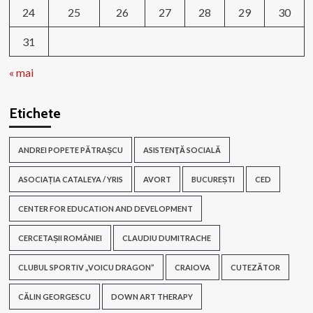
24
25
26
27
28
29
30
31
« mai
Etichete
ANDREI POPETE PĂTRAȘCU
ASISTENŢĂ SOCIALĂ
ASOCIAȚIA CATALEYA / YRIS
AVORT
BUCUREȘTI
CED
CENTER FOR EDUCATION AND DEVELOPMENT
CERCETAȘII ROMÂNIEI
CLAUDIU DUMITRACHE
CLUBUL SPORTIV „VOICU DRAGON”
CRAIOVA
CUTEZĂTOR
CĂLIN GEORGESCU
DOWN ART THERAPY