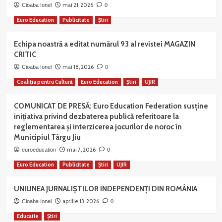
mai 21, 2026
Cioaba Ionel
0
Euro Education
Publicitate
Știri
Echipa noastră a editat numărul 93 al revistei MAGAZIN
CRITIC
mai 18, 2026
Cioaba Ionel
0
Coaliția pentru Cultură
Euro Education
Știri
UJIR
COMUNICAT DE PRESĂ: Euro Education Federation susține
inițiativa privind dezbaterea publică referitoare la
reglementarea și interzicerea jocurilor de noroc în
Municipiul Târgu Jiu
mai 7, 2026
euroeducation
0
Euro Education
Publicitate
Știri
UJIR
UNIUNEA JURNALIȘTILOR INDEPENDENȚI DIN ROMÂNIA
aprilie 13, 2026
Cioaba Ionel
0
Educatie
Știri