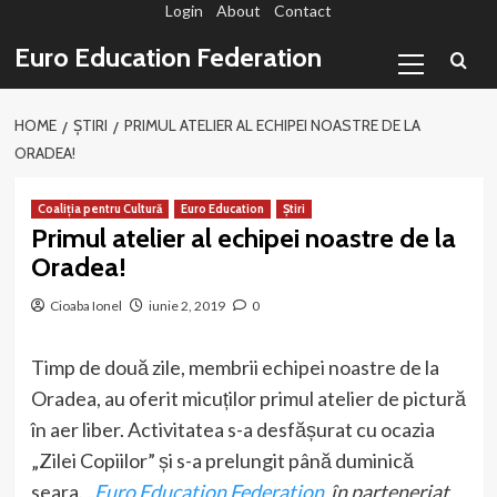
Login
About
Contact
Sari
la
Primary
Euro Education Federation
conținut
Menu
HOME
ȘTIRI
PRIMUL ATELIER AL ECHIPEI NOASTRE DE LA
ORADEA!
Coaliția pentru Cultură
Euro Education
Știri
Primul atelier al echipei noastre de la
Oradea!
Cioaba Ionel
iunie 2, 2019
0
Timp de două zile, membrii echipei noastre de la
Oradea, au oferit micuților primul atelier de pictură
în aer liber. Activitatea s-a desfășurat cu ocazia
„Zilei Copiilor” și s-a prelungit până duminică
seara.
„
Euro Education Federation
în parteneriat