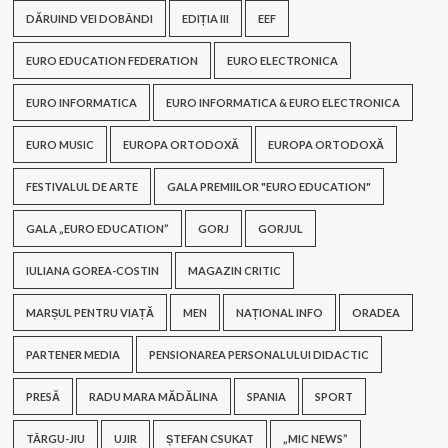
DĂRUIND VEI DOBÂNDI
EDIȚIA III
EEF
EURO EDUCATION FEDERATION
EURO ELECTRONICA
EURO INFORMATICA
EURO INFORMATICA & EURO ELECTRONICA
EURO MUSIC
EUROPA ORTODOXĂ
EUROPA ORTODOXĂ
FESTIVALUL DE ARTE
GALA PREMIILOR "EURO EDUCATION"
GALA „EURO EDUCATION”
GORJ
GORJUL
IULIANA GOREA-COSTIN
MAGAZIN CRITIC
MARȘUL PENTRU VIAȚĂ
MEN
NAȚIONAL INFO
ORADEA
PARTENER MEDIA
PENSIONAREA PERSONALULUI DIDACTIC
PRESĂ
RADU MARA MĂDĂLINA
SPANIA
SPORT
TÂRGU-JIU
UJIR
ȘTEFAN CSUKAT
„MIC NEWS”