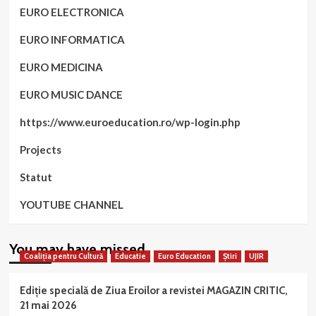
EURO ELECTRONICA
EURO INFORMATICA
EURO MEDICINA
EURO MUSIC DANCE
https://www.euroeducation.ro/wp-login.php
Projects
Statut
YOUTUBE CHANNEL
You may have missed
Coaliția pentru Cultură
Educatie
Euro Education
Știri
UJIR
Ediție specială de Ziua Eroilor a revistei MAGAZIN CRITIC,
21 mai 2026