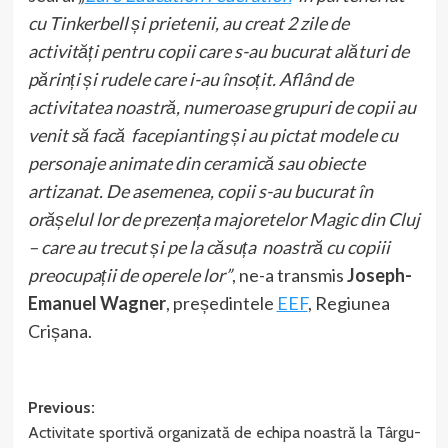
cu Tinkerbell și prietenii, au creat 2 zile de
activități pentru copii care s-au bucurat alături de
părinți și rudele care i-au însoțit. Aflând de
activitatea noastră, numeroase grupuri de copii au
venit să facă facepianting și au pictat modele cu
personaje animate din ceramică sau obiecte
artizanat. De asemenea, copii s-au bucurat în
orășelul lor de prezența majoretelor Magic din Cluj
– care au trecut și pe la căsuța noastră cu copiii
preocupații de operele lor”
, ne-a transmis
Joseph-
Emanuel Wagner
, președintele
EEF
, Regiunea
Crișana.
Post
Previous:
Activitate sportivă organizată de echipa noastră la Târgu-
navigation