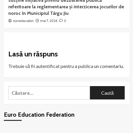
susține inițiativa privind dezbaterea publică
referitoare la reglementarea și interzicerea jocurilor de
noroc în Municipiul Târgu Jiu
mai 7, 2026
euroeducation
0
Lasă un răspuns
Trebuie să fii
autentificat
pentru a publica un comentariu.
Caută
după:
Euro Education Federation
WordPress