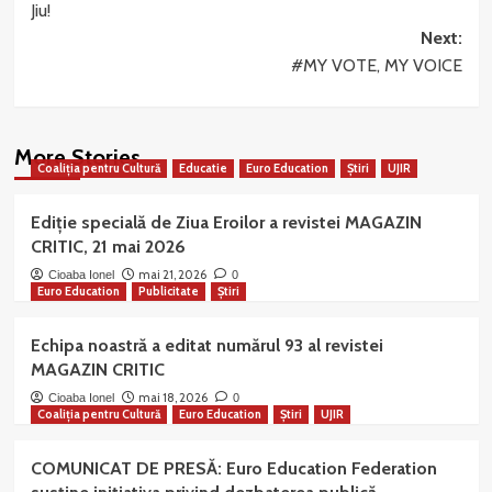
Jiu!
Next:
#MY VOTE, MY VOICE
More Stories
Coaliția pentru Cultură
Educatie
Euro Education
Știri
UJIR
Ediție specială de Ziua Eroilor a revistei MAGAZIN
CRITIC, 21 mai 2026
mai 21, 2026
Cioaba Ionel
0
Euro Education
Publicitate
Știri
Echipa noastră a editat numărul 93 al revistei
MAGAZIN CRITIC
mai 18, 2026
Cioaba Ionel
0
Coaliția pentru Cultură
Euro Education
Știri
UJIR
COMUNICAT DE PRESĂ: Euro Education Federation