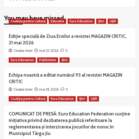
You may have missed
Coaliția pentru Cultură
Educatie
Euro Education
Știri
UJIR
Ediție specială de Ziua Eroilor a revistei MAGAZIN CRITIC,
21 mai 2026
mai 21, 2026
Cioaba Ionel
0
Euro Education
Publicitate
Știri
Echipa noastră a editat numărul 93 al revistei MAGAZIN
CRITIC
mai 18, 2026
Cioaba Ionel
0
Coaliția pentru Cultură
Euro Education
Știri
UJIR
COMUNICAT DE PRESĂ: Euro Education Federation susține
inițiativa privind dezbaterea publică referitoare la
reglementarea și interzicerea jocurilor de noroc în
Municipiul Târgu Jiu