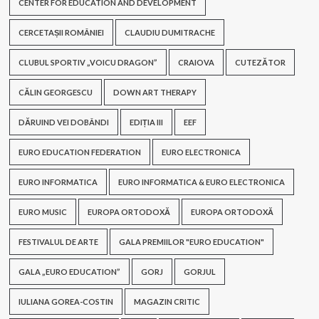
CENTER FOR EDUCATION AND DEVELOPMENT
CERCETAȘII ROMÂNIEI
CLAUDIU DUMITRACHE
CLUBUL SPORTIV „VOICU DRAGON”
CRAIOVA
CUTEZĂTOR
CĂLIN GEORGESCU
DOWN ART THERAPY
DĂRUIND VEI DOBÂNDI
EDIȚIA III
EEF
EURO EDUCATION FEDERATION
EURO ELECTRONICA
EURO INFORMATICA
EURO INFORMATICA & EURO ELECTRONICA
EURO MUSIC
EUROPA ORTODOXĂ
EUROPA ORTODOXĂ
FESTIVALUL DE ARTE
GALA PREMIILOR "EURO EDUCATION"
GALA „EURO EDUCATION”
GORJ
GORJUL
IULIANA GOREA-COSTIN
MAGAZIN CRITIC