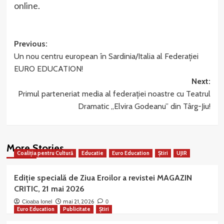
online.
Post
Previous:
Un nou centru european în Sardinia/Italia al Federației
navigation
EURO EDUCATION!
Next:
Primul parteneriat media al federației noastre cu Teatrul
Dramatic „Elvira Godeanu” din Târg-Jiu!
More Stories
Coaliția pentru Cultură
Educatie
Euro Education
Știri
UJIR
Ediție specială de Ziua Eroilor a revistei MAGAZIN
CRITIC, 21 mai 2026
mai 21, 2026
Cioaba Ionel
0
Euro Education
Publicitate
Știri