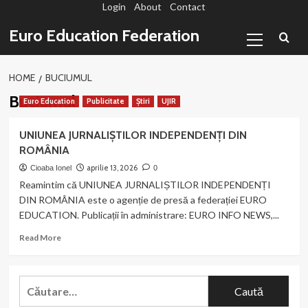
Login
About
Contact
Sari
la
Primary
Euro Education Federation
conținut
Menu
HOME
BUCIUMUL
Buciumul
Euro Education
Publicitate
Știri
UJIR
UNIUNEA JURNALIȘTILOR INDEPENDENȚI DIN
ROMÂNIA
aprilie 13, 2026
Cioaba Ionel
0
Reamintim că UNIUNEA JURNALIȘTILOR INDEPENDENȚI
DIN ROMÂNIA este o agenție de presă a federației EURO
EDUCATION. Publicații în administrare: EURO INFO NEWS,...
Read
Read More
more
about
UNIUNEA
Caută
JURNALIȘTILOR
după:
INDEPENDENȚI