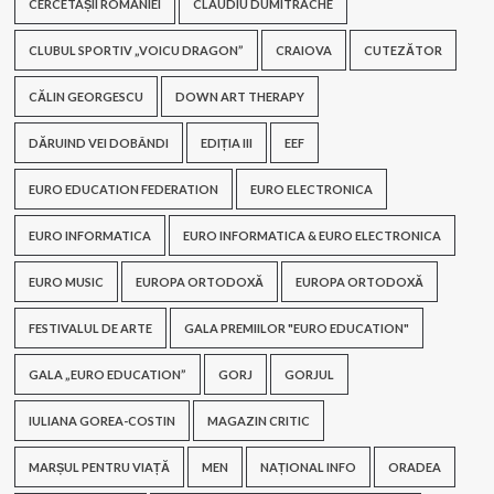
CERCETAȘII ROMÂNIEI
CLAUDIU DUMITRACHE
CLUBUL SPORTIV „VOICU DRAGON”
CRAIOVA
CUTEZĂTOR
CĂLIN GEORGESCU
DOWN ART THERAPY
DĂRUIND VEI DOBÂNDI
EDIȚIA III
EEF
EURO EDUCATION FEDERATION
EURO ELECTRONICA
EURO INFORMATICA
EURO INFORMATICA & EURO ELECTRONICA
EURO MUSIC
EUROPA ORTODOXĂ
EUROPA ORTODOXĂ
FESTIVALUL DE ARTE
GALA PREMIILOR "EURO EDUCATION"
GALA „EURO EDUCATION”
GORJ
GORJUL
IULIANA GOREA-COSTIN
MAGAZIN CRITIC
MARȘUL PENTRU VIAȚĂ
MEN
NAȚIONAL INFO
ORADEA