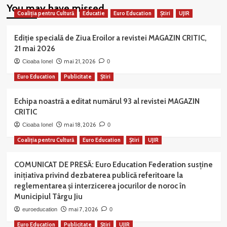
You may have missed
Coaliția pentru Cultură
Educatie
Euro Education
Știri
UJIR
Ediție specială de Ziua Eroilor a revistei MAGAZIN CRITIC,
21 mai 2026
mai 21, 2026
Cioaba Ionel
0
Euro Education
Publicitate
Știri
Echipa noastră a editat numărul 93 al revistei MAGAZIN
CRITIC
mai 18, 2026
Cioaba Ionel
0
Coaliția pentru Cultură
Euro Education
Știri
UJIR
COMUNICAT DE PRESĂ: Euro Education Federation susține
inițiativa privind dezbaterea publică referitoare la
reglementarea și interzicerea jocurilor de noroc în
Municipiul Târgu Jiu
mai 7, 2026
euroeducation
0
Euro Education
Publicitate
Știri
UJIR