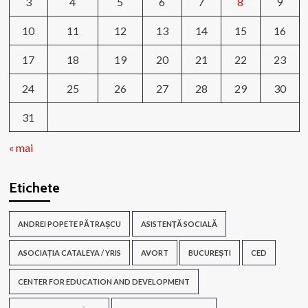
3
4
5
6
7
8
9
10
11
12
13
14
15
16
17
18
19
20
21
22
23
24
25
26
27
28
29
30
31
« mai
Etichete
ANDREI POPETE PĂTRAȘCU
ASISTENŢĂ SOCIALĂ
ASOCIAȚIA CATALEYA / YRIS
AVORT
BUCUREȘTI
CED
CENTER FOR EDUCATION AND DEVELOPMENT