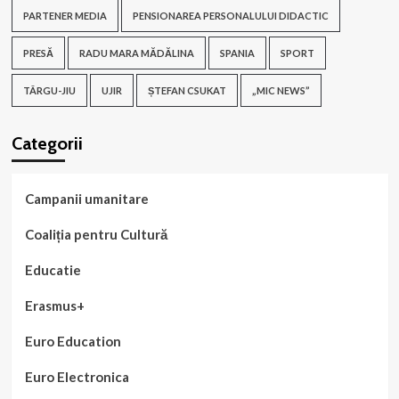
PARTENER MEDIA
PENSIONAREA PERSONALULUI DIDACTIC
PRESĂ
RADU MARA MĂDĂLINA
SPANIA
SPORT
TÂRGU-JIU
UJIR
ȘTEFAN CSUKAT
„MIC NEWS”
Categorii
Campanii umanitare
Coaliția pentru Cultură
Educatie
Erasmus+
Euro Education
Euro Electronica