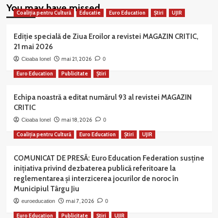
You may have missed
Coaliția pentru Cultură
Educatie
Euro Education
Știri
UJIR
Ediție specială de Ziua Eroilor a revistei MAGAZIN CRITIC,
21 mai 2026
mai 21, 2026
Cioaba Ionel
0
Euro Education
Publicitate
Știri
Echipa noastră a editat numărul 93 al revistei MAGAZIN
CRITIC
mai 18, 2026
Cioaba Ionel
0
Coaliția pentru Cultură
Euro Education
Știri
UJIR
COMUNICAT DE PRESĂ: Euro Education Federation susține
inițiativa privind dezbaterea publică referitoare la
reglementarea și interzicerea jocurilor de noroc în
Municipiul Târgu Jiu
mai 7, 2026
euroeducation
0
Euro Education
Publicitate
Știri
UJIR