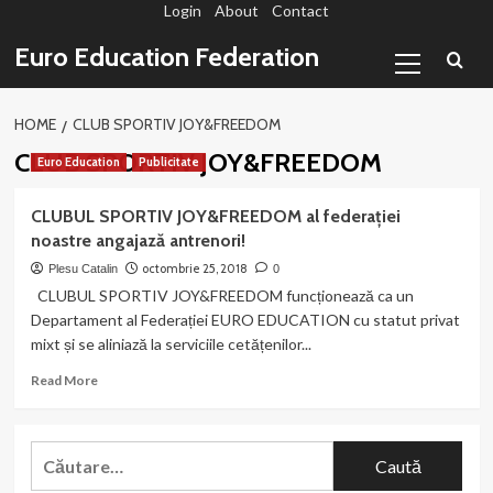
Login
About
Contact
Sari
la
Primary
Euro Education Federation
conținut
Menu
HOME
CLUB SPORTIV JOY&FREEDOM
CLUB SPORTIV JOY&FREEDOM
Euro Education
Publicitate
CLUBUL SPORTIV JOY&FREEDOM al federației
noastre angajază antrenori!
octombrie 25, 2018
Plesu Catalin
0
CLUBUL SPORTIV JOY&FREEDOM funcționează ca un
Departament al Federației EURO EDUCATION cu statut privat
mixt și se aliniază la serviciile cetățenilor...
Read
Read More
more
about
CLUBUL
Caută
SPORTIV
după:
JOY&FREEDOM