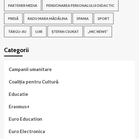
PARTENER MEDIA
PENSIONAREA PERSONALULUI DIDACTIC
PRESĂ
RADU MARA MĂDĂLINA
SPANIA
SPORT
TÂRGU-JIU
UJIR
ȘTEFAN CSUKAT
„MIC NEWS”
Categorii
Campanii umanitare
Coaliția pentru Cultură
Educatie
Erasmus+
Euro Education
Euro Electronica