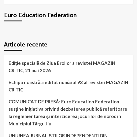
al
federației
Euro Education Federation
noastre
angajază
antrenori!
WordPress
booking
plugin
Articole recente
Ediție specială de Ziua Eroilor a revistei MAGAZIN
CRITIC, 21 mai 2026
Echipa noastră a editat numărul 93 al revistei MAGAZIN
CRITIC
COMUNICAT DE PRESĂ: Euro Education Federation
susține inițiativa privind dezbaterea publică referitoare
la reglementarea și interzicerea jocurilor de noroc în
Municipiul Târgu Jiu
UNIUNEA JURNALIȘTILOR INDEPENDENȚI DIN