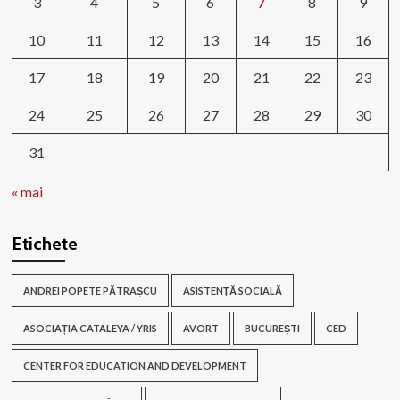
3
4
5
6
7
8
9
10
11
12
13
14
15
16
17
18
19
20
21
22
23
24
25
26
27
28
29
30
31
« mai
Etichete
ANDREI POPETE PĂTRAȘCU
ASISTENŢĂ SOCIALĂ
ASOCIAȚIA CATALEYA / YRIS
AVORT
BUCUREȘTI
CED
CENTER FOR EDUCATION AND DEVELOPMENT