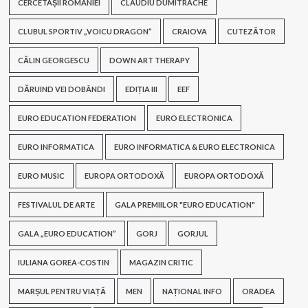
CERCETAȘII ROMÂNIEI
CLAUDIU DUMITRACHE
CLUBUL SPORTIV „VOICU DRAGON”
CRAIOVA
CUTEZĂTOR
CĂLIN GEORGESCU
DOWN ART THERAPY
DĂRUIND VEI DOBÂNDI
EDIȚIA III
EEF
EURO EDUCATION FEDERATION
EURO ELECTRONICA
EURO INFORMATICA
EURO INFORMATICA & EURO ELECTRONICA
EURO MUSIC
EUROPA ORTODOXĂ
EUROPA ORTODOXĂ
FESTIVALUL DE ARTE
GALA PREMIILOR "EURO EDUCATION"
GALA „EURO EDUCATION”
GORJ
GORJUL
IULIANA GOREA-COSTIN
MAGAZIN CRITIC
MARȘUL PENTRU VIAȚĂ
MEN
NAȚIONAL INFO
ORADEA