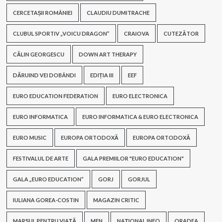
CERCETAȘII ROMÂNIEI
CLAUDIU DUMITRACHE
CLUBUL SPORTIV „VOICU DRAGON”
CRAIOVA
CUTEZĂTOR
CĂLIN GEORGESCU
DOWN ART THERAPY
DĂRUIND VEI DOBÂNDI
EDIȚIA III
EEF
EURO EDUCATION FEDERATION
EURO ELECTRONICA
EURO INFORMATICA
EURO INFORMATICA & EURO ELECTRONICA
EURO MUSIC
EUROPA ORTODOXĂ
EUROPA ORTODOXĂ
FESTIVALUL DE ARTE
GALA PREMIILOR "EURO EDUCATION"
GALA „EURO EDUCATION”
GORJ
GORJUL
IULIANA GOREA-COSTIN
MAGAZIN CRITIC
MARȘUL PENTRU VIAȚĂ
MEN
NAȚIONAL INFO
ORADEA