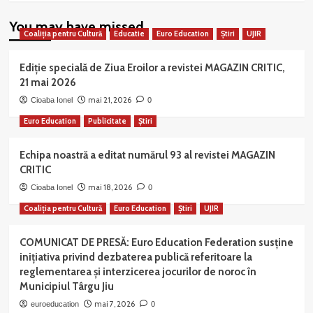
You may have missed
Coaliția pentru Cultură
Educatie
Euro Education
Știri
UJIR
Ediție specială de Ziua Eroilor a revistei MAGAZIN CRITIC,
21 mai 2026
mai 21, 2026
Cioaba Ionel
0
Euro Education
Publicitate
Știri
Echipa noastră a editat numărul 93 al revistei MAGAZIN
CRITIC
mai 18, 2026
Cioaba Ionel
0
Coaliția pentru Cultură
Euro Education
Știri
UJIR
COMUNICAT DE PRESĂ: Euro Education Federation susține
inițiativa privind dezbaterea publică referitoare la
reglementarea și interzicerea jocurilor de noroc în
Municipiul Târgu Jiu
mai 7, 2026
euroeducation
0