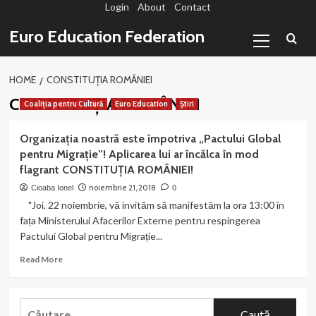
Login
About
Contact
Sari
la
Primary
Euro Education Federation
conținut
Menu
HOME
CONSTITUȚIA ROMÂNIEI
CONSTITUȚIA ROMÂNIEI
Coaliția pentru Cultură
Euro Education
Știri
Organizația noastră este împotriva „Pactului Global
pentru Migrație”! Aplicarea lui ar încălca în mod
flagrant CONSTITUȚIA ROMÂNIEI!
noiembrie 21, 2018
Cioaba Ionel
0
"Joi, 22 noiembrie, vă invităm să manifestăm la ora 13:00 în
fața Ministerului Afacerilor Externe pentru respingerea
Pactului Global pentru Migrație...
Read
Read More
more
about
Organizația
Caută
noastră