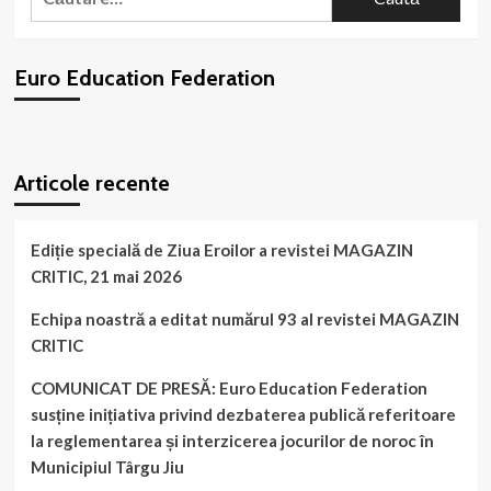
după:
este
împotriva
„Pactului
Euro Education Federation
Global
pentru
Migrație”!
Aplicarea
WordPress
booking
plugin
lui
Articole recente
ar
încălca
în
mod
Ediție specială de Ziua Eroilor a revistei MAGAZIN
flagrant
CRITIC, 21 mai 2026
CONSTITUȚIA
ROMÂNIEI!
Echipa noastră a editat numărul 93 al revistei MAGAZIN
CRITIC
COMUNICAT DE PRESĂ: Euro Education Federation
susține inițiativa privind dezbaterea publică referitoare
la reglementarea și interzicerea jocurilor de noroc în
Municipiul Târgu Jiu